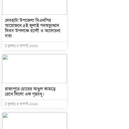
দেবহাটা উপজেলা বিএনপির
আয়োজনে ৫ই জুলাই গনঅভ্যুত্থান
দিবস উপলক্ষে র‍্যালী ও আলোচনা
সভা
বুধবার, ৫ অগাস্ট, ২০২৬
রাজাপুরে চোরের আঙুল কামড়ে
রেখে দিলো এক গৃহবধূ।
বুধবার, ৫ অগাস্ট, ২০২৬