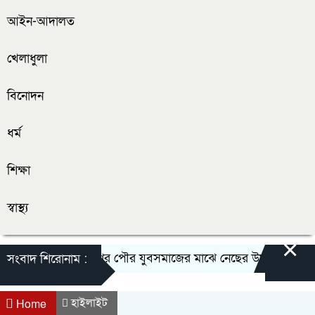
আইন-আদালত
খেলাধুলা
বিনোদন
ধর্ম
শিক্ষা
স্বাস্থ্য
×
জীবননগর পৌর যুবসমাজের মাঝে নেছের উদ্দীন টুটুলের ফু
সংবাদ শিরোনাম :
হাইলাইট
Home