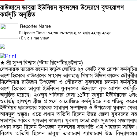
রাউজানে ডাবুয়া ইউনিয়ন যুবদলের উদ্যোগে বৃক্ষরোপণ
কর্মসূচি অনুষ্ঠিত
Reporter Name
Update Time : ০২:৩৪:৫৮ অপরাহ্ন, সোমবার, ২২ জুন ২০২৬
/
৮৩ Time View
★ শ্রী সুপণ বিশ্বাস (স্টাফ রিপোর্টার,চট্টগ্রাম)
দেশনায়ক তারেক রহমান কর্তৃক ঘোষিত ২৫ কোটি বৃক্ষ রোপণ কর্মসূচির
অংশ হিসেবে রাউজানের সাংসদ আলহাজ্ব গিয়াস উদ্দিন কাদের চৌধুরীর
নির্দেশনায় রাউজান উপজেলা ও পৌরসভা যুবদলের চলমান কর্মসূচির
অংশ হিসেবে ডাবুয়া ইউনিয়ন যুবদলের উদ্যোগে বৃক্ষ রোপণ কর্মসূচি
অনুষ্ঠিত হয়েছে। ২০জুন শনিবার বেলা ১১টায় ডাবুয়া ইউনিয়নের ৬নং
ওয়ার্ডস্থ হালখুল ব্রীজ প্রাঙ্গণে আয়োজিত কর্মসূচিতে সভাপতিত্ব করেন
ইউনিয়ন ছাত্রদলের সাবেক সাধারণ সম্পাদক ও উপজেলা যুবদল নেতা
আবদুল শুক্কুর। এতে প্রধান অতিথি ছিলেন উত্তর জেলা যুবদলের সহ
সভাপতি সাবের সুলতান কাজল। যুবদল নেতা মোঃ সুজনের সঞ্চালনায়
প্রধান বক্তা ছিলেন উপজেলা যুবদলের সভাপতি এম শাহ্জান সাহিল।
বিশেষ অতিথি ছিলেন ডাবুয়া তারাচরণ শ্যামাচরণ উচ্চ বিদ্যালয়ের