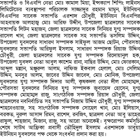
সভাপতি ও বিএনপি নেতা মোঃ কামাল মিয়া, ইন্সক্যাপ শিপিং লাইনস
লিমিটেডের ব্যবস্থাপনা পরিচালক সাজ্জাদুর রহমান মামুন, ইউনিয়ন
বিএনপির সাবেক সভাপতি এরশাদ চৌধুরী, ইউনিয়ন বিএনপির
আহবায়ক আলহাজ্ব মোঃ আরিফ উদ্দীন, উপজেলা ছাত্রদলের সাবেক
সভাপতি লিটন মহাজন, জেলা ছাত্রদলের সাবেক সিনিয়র যুগ্ম সম্পাদক
রাসেল খান, জেলা ছাত্রদলের সাবেক সহ সভাপতি তসলিম উদ্দিন,
উপজেলা যুবদলের সাধারণ সম্পাদক সাইফুল আজম ছোটন, পৌরসভা
যুবদলের সভাপতি আরিফুল ইসলাম, সাধারণ সম্পাদক রিয়াজ উদ্দিন
চৌধুরী, জেলা ছাত্রদলের সাবেক যুগ্ম সম্পাদক রিদোয়ানুল হক,
উপজেলা যুবদল নেতা আবুল কাশেম রানা, নাছির উদ্দিন, মোঃ ফোরকান,
আব্দুল মন্নান, মঞ্জুরুল আলম, নাফিজ ইকবাল হেলাল, মোঃ সেলিম
উদ্দিন, মনসুর আলম, জাবের উদ্দিন জাবেদ, মোঃ মোনিক, উপজেলা
যুবদলের যুগ্ম সম্পাদক দিদার আলী, কৃষকদল নেতা দীল মোহাম্মদ,
পৌরসভা যুবদলের সিনিয়র যুগ্ম সম্পাদক জুবায়েদ হোসেন, যুগ্ম
সম্পাদক মোহাম্মদ রাজু, সাংগঠনিক সম্পাদক রিয়াদ চৌধুরী, জেলা
ছাত্রদলের নবনির্বাচিত সহ সভাপতি নিজাম উদ্দিন চৌধুরী, যুগ্ম সম্পাদক
শাহনেওয়াজ, সহ সাংগঠনিক সম্পাদক সোহেল খান, মোঃ ইলিয়াস,
বরকত, নুরুল আসাদ রিমন, রাশেদ, রনজিৎ, ছাত্রদল নেতা আবু তাহের
রাফুল, শাহ্জান, মিজান, রাজু, সহ আরো অনেকেই। বৃক্ষরোপন কর্মসূচি
শেষে সাউথ আফ্রিকা প্রবাসী তৌহিদুল ইসলাম এরশাদকে ডাবুয়া
ইউনিয়ন যুবদলের পক্ষ থেকে সংবর্ধনা প্রদান করা হয়।