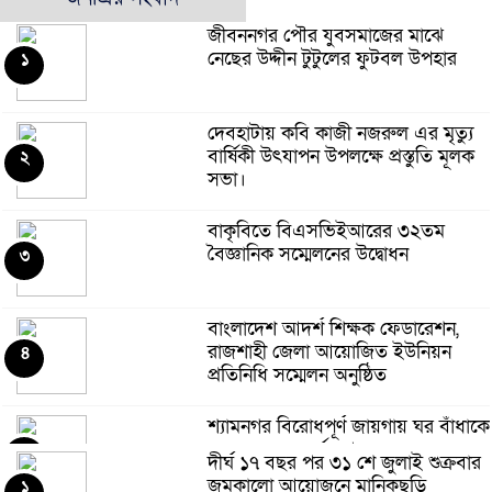
জীবননগর পৌর যুবসমাজের মাঝে
নেছের উদ্দীন টুটুলের ফুটবল উপহার
১
দেবহাটায় কবি কাজী নজরুল এর মৃত্যু
বার্ষিকী উৎযাপন উপলক্ষে প্রস্তুতি মূলক
২
সভা।
বাকৃবিতে বিএসভিইআরের ৩২তম
বৈজ্ঞানিক সম্মেলনের উদ্বোধন
৩
বাংলাদেশ আদর্শ শিক্ষক ফেডারেশন,
রাজশাহী জেলা আয়োজিত ইউনিয়ন
৪
প্রতিনিধি সম্মেলন অনুষ্ঠিত
শ্যামনগর বিরোধপূর্ণ জায়গায় ঘর বাঁধাকে
কেন্দ্র করে সংঘর্ষ: আহত ৫
৫
দীর্ঘ ১৭ বছর পর ৩১ শে জুলাই শুক্রবার
জমকালো আয়োজনে মানিকছড়ি
১