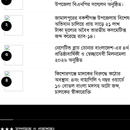
উপজেলা বিএনপির সন্মেলন অনুষ্ঠিত।
রাষ্ট্রবিরোধী তৎপরতার অভিযোগে
পবিপ্রবির শিক্ষকদের তদন্তে প্রশাসন
৬
জামালপুরের বকশীগঞ্জ উপজেলায় বিশেষ
অভিযান চালিয়ে প্রায় সাড়ে ২১ লাখ
২
টাকা মূল্যের অবৈধ ভারতীয় কসমেটিক্স
ঝিনাইদহের ঝুকিপূর্ণ মোড়ে অবস্থিত
জব্দ করেছে র‌্যাব-১৪।
বিকৃত ভাস্কর্য অপসারণ নিয়ে আবারো
৭
চক্রান্ত
নেগেটিভ ব্লাড ডোনার বাংলাদেশ-এর ৪র্থ
প্রতিষ্ঠাবার্ষিকী ও স্বেচ্ছাসেবী মিলনমেলা
৩
উৎপাদন বাড়াতে না পারলে দেশের
২০২৬ অনুষ্ঠিত
উন্নয়ন সম্ভব নয়: এমপি রবিউল বাশার
৮
কিশোরগঞ্জে মাদকের বিরুদ্ধে কঠোর
অবস্থান: ৪নং বাহাগিলি ৭ নম্বর ওয়ার্ডে
৪
ভারতীয় তরুণীর আপত্তিকর ভিডিও
১০ বোতল বাংলা মদসহ অটো জব্দ,
ছড়িয়ে ব্ল্যাকমেইল, জামালপুরে
চালকের স্বীকারোক্তি
৯
কলেজছাত্র গ্রেপ্তার
কালিগঞ্জে মাদকবিরোধী বিশেষ অভিযান:
গ্রেফতার ৬ আসামি আদালতে প্রেরণ
৫
ঝিনাইদহে প্রধানমন্ত্রীর রাজনৈতিক
সহকারী রাশেদ খান “জামায়াত-
১০
এনসিপির মব রাজনীতিই আ’লীগের
★★★ সম্পাদক ও প্রকাশকঃ
দুই কেজি গাঁজাসহ জীবননগরের নারী