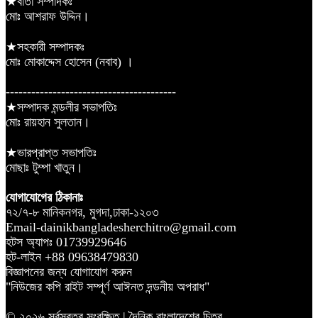
★বার্তা সম্পাদকঃ
মোঃ আশরাফ উদ্দিন।
★সহকারী সম্পাদকঃ
মোঃ মোকাদ্দেস হোসেন (নবাব) ।
----------------------------------------
★সম্পাদক মন্ডলীর সভাপতিঃ
মোঃ রায়হান সুলতান।
★ভারপ্রাপ্ত সভাপতিঃ
মোছাঃ টুম্পা খাতুন।
যোগাযোগের ঠিকানাঃ
৭২/৭-৮ মানিকনগর, মুগদা,ঢাকা-১২০৩
Email-dainikbangladesherchitro@gmail.com
হটস অ্যাপঃ 01739929646
হট-লাইন +88 09638479830
বিজ্ঞাপনের জন্য যোগাযোগ করুন
"নিউজের কপি রাইট সম্পূর্ণ আঈনত দন্ডনীয় অপরাধ"
© ২০২৬ সর্বস্বত্ব সংরক্ষিত | দৈনিক বাংলাদেশের চিত্র