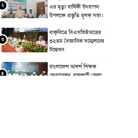
২
এর মৃত্যু বার্ষিকী উৎযাপন
উপলক্ষে প্রস্তুতি মূলক সভা।
বাকৃবিতে বিএসভিইআরের
৩
৩২তম বৈজ্ঞানিক সম্মেলনের
উদ্বোধন
বাংলাদেশ আদর্শ শিক্ষক
৪
ফেডারেশন, রাজশাহী জেলা
আয়োজিত ইউনিয়ন প্রতিনিধি
ম্মেলন অনুষ্ঠিত
শ্যামনগর বিরোধপূর্ণ জায়গায় ঘর
৫
বাঁধাকে কেন্দ্র করে সংঘর্ষ: আহত
৫