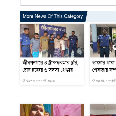
More News Of This Category
জীবননগরে ৪ ট্রান্সফরমার চুরি,
তানোর থানা
চোর চক্রের ৬ সদস্য গ্রেপ্তার
গ্রেফতার সম্পূ
শুক্রবার, ৭ অগাস্ট, ২০২৬
শুক্রবার, ৭ অগাস্