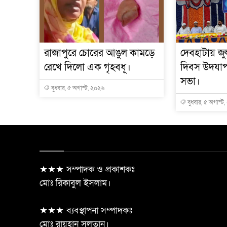
রাজাপুরে চোরের আঙুল কামড়ে
দেবহাটায় জুল
রেখে দিলো এক গৃহবধূ।
দিবস উদযা
সভা।
বুধবার, ৫ অগাস্ট, ২০২৬
বুধবার, ৫ অগাস্ট
★★★ সম্পাদক ও প্রকাশকঃ
মোঃ রিকাবুল ইসলাম।
★★★ ব্যবস্থাপনা সম্পাদকঃ
মোঃ রায়হান সুলতান।