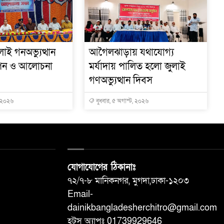
াই গনঅভ্যুত্থান
আগৈলঝাড়ায় যথাযোগ্য
পন ও আলোচনা
মর্যাদায় পালিত হলো জুলাই
গণঅভ্যুত্থান দিবস
, ২০২৬
বুধবার, ৫ অগাস্ট, ২০২৬
যোগাযোগের ঠিকানাঃ
৭২/৭-৮ মানিকনগর, মুগদা,ঢাকা-১২০৩
Email-
dainikbangladesherchitro@gmail.com
হটস অ্যাপঃ 01739929646