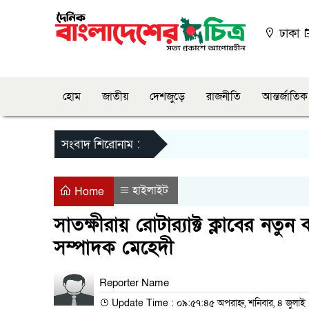
ঢাকা
হোম
জাতীয়
দেশজুড়ে
রাজনীতি
আন্তর্জাতিক
সংবাদ শিরোনাম :
হাইলাইট
Home
সাতক্ষীরায় রোটার‍্যাক্ট ক্লাবের ন
সম্পাদক মেহেদী
Reporter Name
Update Time : ০৯:৫৭:৪৫ অপরাহ্ন, শনিবার, ৪ জুলা