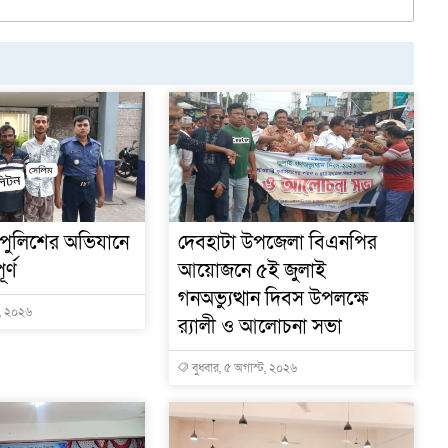
 পুলিশের অভিযানে
দেবহাটা উপজেলা বিএনপির
র্ণ
আয়োজনে ৫ই জুলাই
গনঅভ্যুত্থান দিবস উপলক্ষে
ট, ২০২৬
র‍্যালী ও আলোচনা সভা
বুধবার, ৫ অগাস্ট, ২০২৬