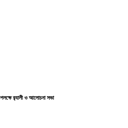
লক্ষে র‍্যালী ও আলোচনা সভা