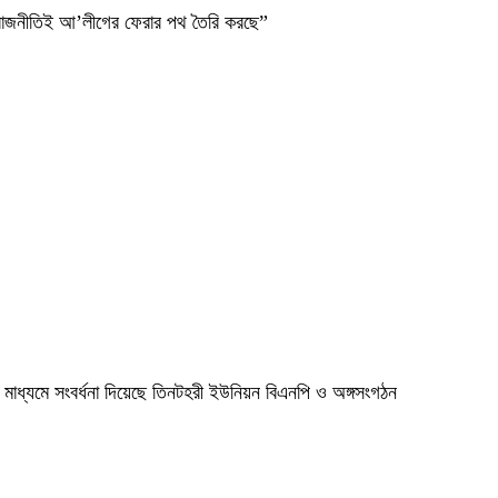
ব রাজনীতিই আ’লীগের ফেরার পথ তৈরি করছে”
মাধ্যমে সংবর্ধনা দিয়েছে তিনটহরী ইউনিয়ন বিএনপি ও অঙ্গসংগঠন