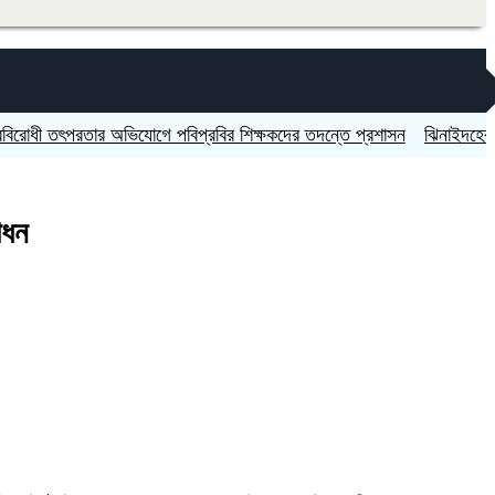
ধী তৎপরতার অভিযোগে পবিপ্রবির শিক্ষকদের তদন্তে প্রশাসন
ঝিনাইদহের ঝুকিপূর্
োধন