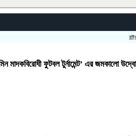
রাষ্ট্রবিরো
ন মাদকবিরোধী ফুটবল টুর্নামেন্ট’ এর জমকালো উদ্ব