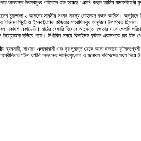
ননগরে অত্যন্ত উৎসবমুখর পরিবেশে শুরু হয়েছে ‘এমপি রুহুল আমিন মাদকবিরোধী ফু
ছিলেন চুয়াডাঙ্গা ২ আসনের মাননীয় সংসদ সদস্য মোহাম্মদ রুহুল আমিন। অনুষ্ঠানে
বিভিন্ন প্রিন্ট ও ইলেকট্রনিক মিডিয়ার সাংবাদিকবৃন্দ অনুষ্ঠানে উপস্থিত ছিলেন।
টবল একাদশ একাডেমি। মাঠের রেফারি হিসেবে অত্যন্ত দক্ষতার সাথে খেলাটি পরি
 উত্তেজনা ছড়িয়ে পড়ে। নির্ধারিত সময়ে ঝিনাইদহ ফুটবল একাদশকে চার তিন গো
থানীয় ব্যবসায়ী, সাধারণ এলাকাবাসী এবং দূর দূরান্ত থেকে আসা হাজারো ফুটবলপ্
প্রীতিকর ঘটনা ঘটেনি অত্যন্ত শান্তিশৃঙ্খলা ও মনোরম পরিবেশের মধ্য দিয়ে উদ