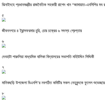
ঝিনাইদহে প্রধানমন্ত্রীর রাজনৈতিক সহকারী রাশেদ খান “জামায়াত-এনসিপির ম
৫
জীবননগরে ৪ ট্রান্সফরমার চুরি, চোর চক্রের ৬ সদস্য গ্রেপ্তার
৬
দেবহাটা পারুলিয়া মাধ্যমিক বালিকা বিদ্যালয়ের সভাপতি মহিউদ্দিন সিদ্দিকী
৭
মানিকছড়ি উপজেলা বিএনপি’র নবগঠিত কমিটির সকল নেতৃবৃন্দকে ফুলেল শুভেচ্ছার 
৮