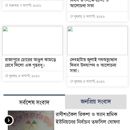
দিবস উপলক্ষে র‍্যালী ও
আলোচনা সভা
শুক্রবার, ৭ অগাস্ট, ২০২৬
বুধবার, ৫ অগাস্ট, ২০২৬
রাজাপুরে চোরের আঙুল কামড়ে
দেবহাটায় জুলাই গনঅভ্যুত্থান
রেখে দিলো এক গৃহবধূ।
দিবস উদযাপন ও আলোচনা
সভা।
বুধবার, ৫ অগাস্ট, ২০২৬
বুধবার, ৫ অগাস্ট, ২০২৬
জনপ্রিয় সংবাদ
সর্বশেষ সংবাদ
রাণীশংকৈল রিকশা ও ভ্যান শ্রমিক
১
ইউনিয়নের নির্বাচন তফসিল ঘোষণা