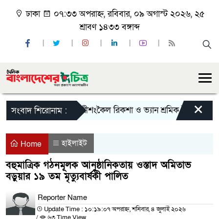
ঢাকা
০৭:৩৩ অপরাহ্ন, রবিবার, ০৯ অগাস্ট ২০২৬, ২৫
শ্রাবণ ১৪৩৩ বঙ্গাব্দ
×
রাণীশংকৈল রিকশা ও ভ্যান শ্রমিক ইউনিয়নের নির
সংবাদ শিরোনাম :
হাইলাইট
Home
বহুমাত্রিক গঠনমূলক আনুষ্ঠানিকতায় ওস্তাদ অমিতাভ
বড়ুয়ার ১৯ তম মৃত্যুবার্ষকী পালিত
Reporter Name
Update Time : ১০:১৯:০৭ অপরাহ্ন, শনিবার, ৪ জুলাই ২০২৬
/
৬৩ Time View