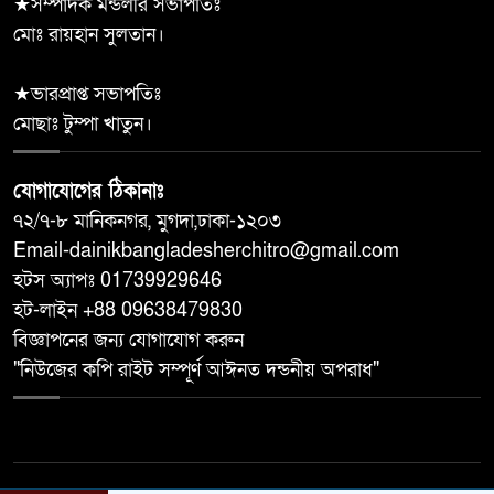
★সম্পাদক মন্ডলীর সভাপতিঃ
মোঃ রায়হান সুলতান।
★ভারপ্রাপ্ত সভাপতিঃ
মোছাঃ টুম্পা খাতুন।
যোগাযোগের ঠিকানাঃ
৭২/৭-৮ মানিকনগর, মুগদা,ঢাকা-১২০৩
Email-dainikbangladesherchitro@gmail.com
হটস অ্যাপঃ 01739929646
হট-লাইন +88 09638479830
বিজ্ঞাপনের জন্য যোগাযোগ করুন
"নিউজের কপি রাইট সম্পূর্ণ আঈনত দন্ডনীয় অপরাধ"