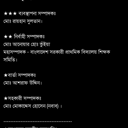
বাঁধাকে কেন্দ্র করে সংঘর্ষ: আহত ৫
★★★ ব্যবস্থাপনা সম্পাদকঃ
রাষ্ট্রবিরোধী তৎপরতার অভিযোগে
মোঃ রায়হান সুলতান।
৭
পবিপ্রবির শিক্ষকদের তদন্তে প্রশাসন
★★ নির্বাহী সম্পাদকঃ
ঝিনাইদহের ঝুকিপূর্ণ মোড়ে অবস্থিত
মোঃ আনোয়ার হোঃ ভুঁইয়া
৮
বিকৃত ভাস্কর্য অপসারণ নিয়ে আবারো
মহাসম্পাদক - বাংলাদেশ সরকারী প্রাথমিক বিদ্যালয় শিক্ষক
চক্রান্ত
সমিতি।
উৎপাদন বাড়াতে না পারলে দেশের
★বার্তা সম্পাদকঃ
৯
উন্নয়ন সম্ভব নয়: এমপি রবিউল
মোঃ আশরাফ উদ্দিন।
বাশার
★সহকারী সম্পাদকঃ
ভারতীয় তরুণীর আপত্তিকর ভিডিও
মোঃ মোকাদ্দেস হোসেন (নবাব) ।
১০
ছড়িয়ে ব্ল্যাকমেইল, জামালপুরে
কলেজছাত্র গ্রেপ্তার
----------------------------------------