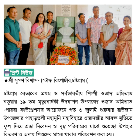
★শ্রী সুপণ বিশ্বাস- (স্টাফ রিপোর্টার,চট্টগ্রাম।)
চট্টগ্রাম বেতারের প্রথম ও সর্বভারতীয় শিল্পী ওস্তাদ অমিতাভ
বড়ুয়ার ১৯ তম মৃত্যুবার্ষকী উদযাপন উপলক্ষ্যে ওস্তাদ অমিতাভ
-পায়রা ফাউণ্ডেশন’র আয়োজনে গত ৩ জুলাই শুক্রবার রাউজান
উপজেলার পাহাড়তলী মহামুনি মহাবিহারে ওস্তাদজীর আবক্ষ মুর্তিতে
ফুল দিয়ে শ্রদ্ধা নিবেদন ও দুস্থ পরিবারের মাঝে শুভেচ্ছা উপহার
বিতরণ ও অনাথ শিশুদের মাঝে খাবার পরিবেশন করা হয়।