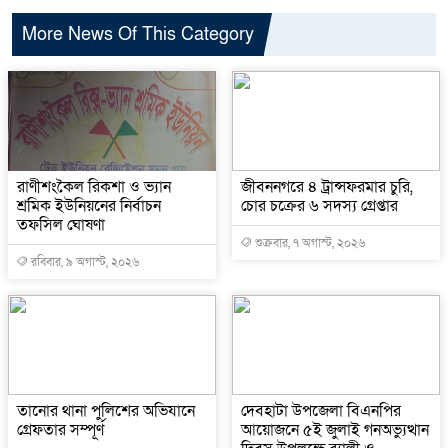
More News Of This Category
রাণীশংকৈল রিকশা ও ভ্যান
জীবননগরে ৪ ট্রান্সফরমার চুরি,
শ্রমিক ইউনিয়নের নির্বাচন
চোর চক্রের ৬ সদস্য গ্রেপ্তার
তফসিল ঘোষণা
শুক্রবার, ৭ অগাস্ট, ২০২৬
রবিবার, ৯ অগাস্ট, ২০২৬
তানোর থানা পুলিশের অভিযানে
দেবহাটা উপজেলা বিএনপির
গ্রেফতার সম্পূর্ণ
আয়োজনে ৫ই জুলাই গনঅভ্যুত্থান