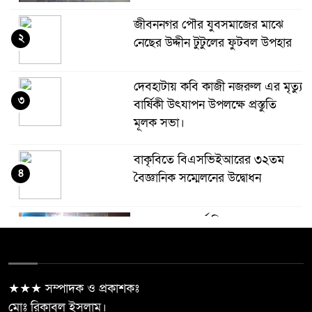
জীবননগর পৌর যুবসমাজের মাঝে
২
নেছের উদ্দীন টুটুলের ফুটবল উপহার
দেবহাটায় কবি কাজী নজরুল এর মৃত্যু
৩
বার্ষিকী উৎযাপন উপলক্ষে প্রস্তুতি
মূলক সভা।
বাকৃবিতে বিএসভিইআরের ৩২তম
৪
বৈজ্ঞানিক সম্মেলনের উদ্বোধন
বাংলাদেশ আদর্শ শিক্ষক ফেডারেশন,
৫
রাজশাহী জেলা আয়োজিত ইউনিয়ন
প্রতিনিধি সম্মেলন অনুষ্ঠিত
★★★ সম্পাদক ও প্রকাশকঃ
শ্যামনগর বিরোধপূর্ণ জায়গায় ঘর
মোঃ রিকাবুল ইসলাম।
৬