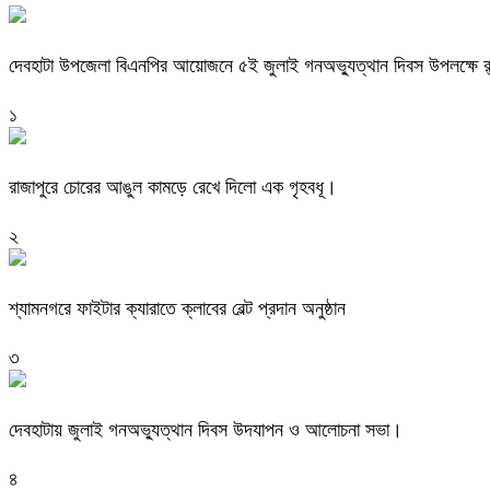
দেবহাটা উপজেলা বিএনপির আয়োজনে ৫ই জুলাই গনঅভ্যুত্থান দিবস উপলক্ষে র
১
রাজাপুরে চোরের আঙুল কামড়ে রেখে দিলো এক গৃহবধূ।
২
শ্যামনগরে ফাইটার ক্যারাতে ক্লাবের বেল্ট প্রদান অনুষ্ঠান
৩
দেবহাটায় জুলাই গনঅভ্যুত্থান দিবস উদযাপন ও আলোচনা সভা।
৪