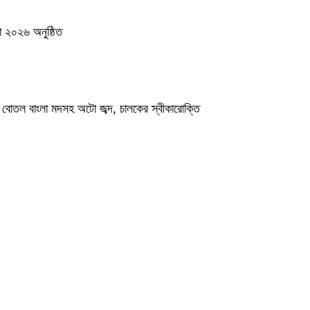
লা ২০২৬ অনুষ্ঠিত
০ বোতল বাংলা মদসহ অটো জব্দ, চালকের স্বীকারোক্তি