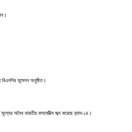
বলন।
বিএনপির সন্মেলন অনুষ্ঠিত।
 মূল্যের অবৈধ ভারতীয় কসমেটিক্স জব্দ করেছে র‌্যাব-১৪।