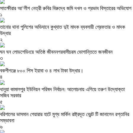
সাতক্ষীরার আ’লীগ নেত্রী রুবির বিরুদ্ধে জমি দখল ও প্রভাব বিস্তারের অভিযোগ
১
তানোর থানা পুলিশের অভিযানে কুখ্যাত দুই মাদক ব্যবসায়ী গ্রেফতার ও মাদক
উদ্ধার
২
ঘন ঘন লোডশেডিংয়ে অতিষ্ঠ জীবননগরবাসীচরম ভোগান্তিতে জনজীবন
৩
বকশীগঞ্জে ৮০০ পিস ইয়াবা ও ৪ লাখ টাকা উদ্ধার।
৪
ধানুয়া কামালপুর ইউনিয়ন পরিষদ নির্বাচন: আলোচনায় এগিয়ে তরুণ উদ্যোক্তা
সজিব সরকার
৫
বরিশালের ভাসমান পেয়ারার হাটে মুগ্ধ মার্কিন রাষ্ট্রদূত ব্রেন্ট টি জানালেন রপ্তানির
সম্ভাবনা
৬