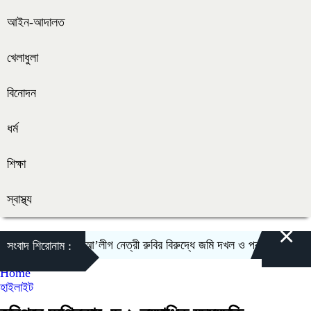
আইন-আদালত
খেলাধুলা
বিনোদন
ধর্ম
শিক্ষা
স্বাস্থ্য
×
সাতক্ষীরার আ’লীগ নেত্রী রুবির বিরুদ্ধে জমি দখল ও প্রভাব বিস্তারের অ
সংবাদ শিরোনাম :
Home
হাইলাইট