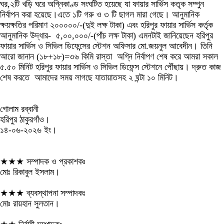
ঘর,২টি খড়ি ঘরে অগ্নিকাণ্ড সংঘটিত হয়েছে যা ফায়ার সার্ভিস কতৃক সম্পুন
নির্বাপন করা হয়েছে।এতে ১টি গরু ও ৩ টি ছাগল মারা গেছে। আনুমানিক
ক্ষয়ক্ষতির পরিমাণ ২০০০০০/-(দুই লক্ষ টাকা) এবং হরিপুর ফায়ার সার্ভিস কর্তৃক
আনুমানিক উদ্ধার- ৫,০০,০০০/-(পাঁচ লক্ষ টাকা) এমনটাই জানিয়েছেন হরিপুর
ফায়ার সার্ভিস ও সিভিল ডিফেন্সের স্টেশন অফিসার মো.জয়নুল আবেদীন। তিনি
আরো জানান (১৮+১৮)=৩৬ কিমি রাস্তা অগ্নি নির্বাপণ শেষ করে আমরা সকাল
৫.৫০ মিনিট হরিপুর ফায়ার সার্ভিস ও সিভিল ডিফেন্স স্টেশনে পৌঁছায়। দ্রুত কাজ
শেষ করতে আমাদের সময় লাগছে যাতায়াতসহ ২ ঘন্টা ১০ মিনিট।
‎গোলাম রব্বানী
‎হরিপুর ঠাকুরগাঁও।
‎১৪-০৬-২০২৬ ইং।
★★★ সম্পাদক ও প্রকাশকঃ
মোঃ রিকাবুল ইসলাম।
★★★ ব্যবস্থাপনা সম্পাদকঃ
মোঃ রায়হান সুলতান।