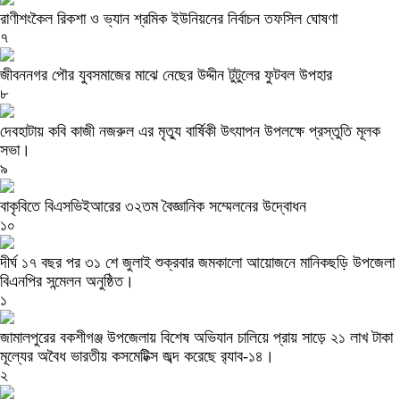
রাণীশংকৈল রিকশা ও ভ্যান শ্রমিক ইউনিয়নের নির্বাচন তফসিল ঘোষণা
৭
জীবননগর পৌর যুবসমাজের মাঝে নেছের উদ্দীন টুটুলের ফুটবল উপহার
৮
দেবহাটায় কবি কাজী নজরুল এর মৃত্যু বার্ষিকী উৎযাপন উপলক্ষে প্রস্তুতি মূলক
সভা।
৯
বাকৃবিতে বিএসভিইআরের ৩২তম বৈজ্ঞানিক সম্মেলনের উদ্বোধন
১০
দীর্ঘ ১৭ বছর পর ৩১ শে জুলাই শুক্রবার জমকালো আয়োজনে মানিকছড়ি উপজেলা
বিএনপির সন্মেলন অনুষ্ঠিত।
১
জামালপুরের বকশীগঞ্জ উপজেলায় বিশেষ অভিযান চালিয়ে প্রায় সাড়ে ২১ লাখ টাকা
মূল্যের অবৈধ ভারতীয় কসমেটিক্স জব্দ করেছে র‌্যাব-১৪।
২