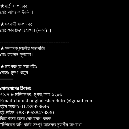
★বার্তা সম্পাদকঃ
মোঃ আশরাফ উদ্দিন।
★সহকারী সম্পাদকঃ
মোঃ মোকাদ্দেস হোসেন (নবাব) ।
----------------------------------------
★সম্পাদক মন্ডলীর সভাপতিঃ
মোঃ রায়হান সুলতান।
★ভারপ্রাপ্ত সভাপতিঃ
মোছাঃ টুম্পা খাতুন।
যোগাযোগের ঠিকানাঃ
৭২/৭-৮ মানিকনগর, মুগদা,ঢাকা-১২০৩
Email-dainikbangladesherchitro@gmail.com
হটস অ্যাপঃ 01739929646
হট-লাইন +88 09638479830
বিজ্ঞাপনের জন্য যোগাযোগ করুন
"নিউজের কপি রাইট সম্পূর্ণ আঈনত দন্ডনীয় অপরাধ"