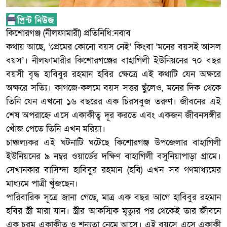
কিশোরগঞ্জ (নীলফামারী) প্রতিনিধি:নবাব
কথায় আছে, ‘প্রেমের কোনো বয়স নেই’ কিংবা ‘মনের বয়সই আসল
বয়স’। নীলফামারীর কিশোরগঞ্জের বাহাগিলী ইউনিয়নের ৭০ বছর
বয়সী বৃদ্ধ হাবিবুর রহমান হবির ক্ষেত্রে এই কথাটি যেন অক্ষরে
অক্ষরে সত্যি। কাগজে-কলমে বয়স সত্তর ছুঁলেও, মনের দিক থেকে
তিনি যেন এখনো ১৬ বছরের এক চিরসবুজ তরুণ। জীবনের এই
শেষ অপরাহ্নে এসে একাকীত্ব দূর করতে এবং একজন জীবনসঙ্গীর
খোঁজ পেতে তিনি এখন মরিয়া।
চাঞ্চল্যকর এই ঘটনাটি ঘটেছে কিশোরগঞ্জ উপজেলার বাহাগিলী
ইউনিয়নের ৯ নম্বর ওয়ার্ডের দক্ষিণ বাহাগিলী বসুনিয়াপাড়া গ্রামে।
সেখানকার বাসিন্দা হাবিবুর রহমান (হবি) এখন সব গণমাধ্যমের
মাধ্যমে পাত্রী খুঁজছেন।
পারিবারিক সূত্রে জানা গেছে, মাত্র এক বছর আগে হাবিবুর রহমান
হবির স্ত্রী মারা যান। স্ত্রীর আকস্মিক মৃত্যুর পর থেকেই তার জীবনে
এক চরম একাকীত্ব ও শূন্যতা নেমে আসে। এই বয়সে এসে একাকী