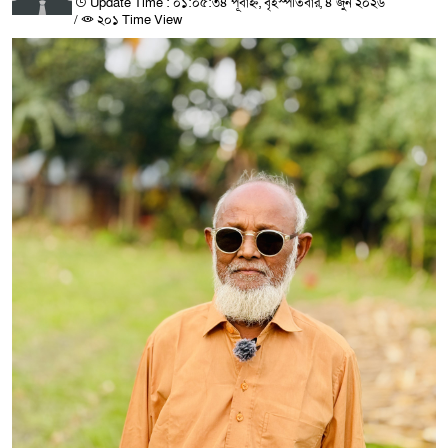
Update Time : ০১:০৫:৩৪ পূর্বাহ্ন, বৃহস্পতিবার, ৪ জুন ২০২৬
/
২০১ Time View