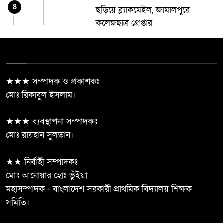
৪
ছড়িয়ে ব্ল্যাকমেইল, জামালপুরে
কলেজছাত্র গ্রেপ্তার
ঝিনাইদহে প্রধানমন্ত্রীর রাজনৈতিক
৫
সহকারী রাশেদ খান “জামায়াত-
এনসিপির মব রাজনীতিই আ’লীগের
★★★ সম্পাদক ও প্রকাশকঃ
ফেরার পথ তৈরি করছে”
মোঃ রিকাবুল ইসলাম।
জীবননগরে ৪ ট্রান্সফরমার চুরি, চোর
★★★ ব্যবস্থাপনা সম্পাদকঃ
৬
চক্রের ৬ সদস্য গ্রেপ্তার
মোঃ রায়হান সুলতান।
দেবহাটা পারুলিয়া মাধ্যমিক বালিকা
★★ নির্বাহী সম্পাদকঃ
৭
বিদ্যালয়ের সভাপতি মহিউদ্দিন
মোঃ আনোয়ার হোঃ ভুঁইয়া
সিদ্দিকী
মহাসম্পাদক - বাংলাদেশ সরকারী প্রাথমিক বিদ্যালয় শিক্ষক
সমিতি।
মানিকছড়ি উপজেলা বিএনপি’র
৮