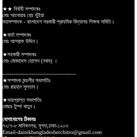
★★ নির্বাহী সম্পাদকঃ
মোঃ আনোয়ার হোঃ ভুঁইয়া
মহাসম্পাদক - বাংলাদেশ সরকারী প্রাথমিক বিদ্যালয় শিক্ষক সমিতি।
★বার্তা সম্পাদকঃ
মোঃ আশরাফ উদ্দিন।
★সহকারী সম্পাদকঃ
মোঃ মোকাদ্দেস হোসেন (নবাব) ।
----------------------------------------
★সম্পাদক মন্ডলীর সভাপতিঃ
মোঃ রায়হান সুলতান।
★ভারপ্রাপ্ত সভাপতিঃ
মোছাঃ টুম্পা খাতুন।
যোগাযোগের ঠিকানাঃ
৭২/৭-৮ মানিকনগর, মুগদা,ঢাকা-১২০৩
Email-dainikbangladesherchitro@gmail.com