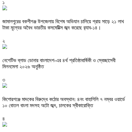
১
জামালপুরের বকশীগঞ্জ উপজেলায় বিশেষ অভিযান চালিয়ে প্রায় সাড়ে ২১ লাখ
টাকা মূল্যের অবৈধ ভারতীয় কসমেটিক্স জব্দ করেছে র‌্যাব-১৪।
২
নেগেটিভ ব্লাড ডোনার বাংলাদেশ-এর ৪র্থ প্রতিষ্ঠাবার্ষিকী ও স্বেচ্ছাসেবী
মিলনমেলা ২০২৬ অনুষ্ঠিত
৩
কিশোরগঞ্জে মাদকের বিরুদ্ধে কঠোর অবস্থান: ৪নং বাহাগিলি ৭ নম্বর ওয়ার্ডে
১০ বোতল বাংলা মদসহ অটো জব্দ, চালকের স্বীকারোক্তি
৪