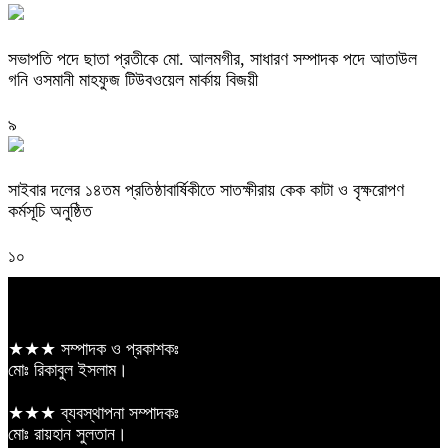
সভাপতি পদে ছাতা প্রতীকে মো. আলমগীর, সাধারণ সম্পাদক পদে আতাউল
গনি ওসমানী মাহফুজ টিউবওয়েল মার্কায় বিজয়ী
৯
সাইবার দলের ১৪তম প্রতিষ্ঠাবার্ষিকীতে সাতক্ষীরায় কেক কাটা ও বৃক্ষরোপণ
কর্মসূচি অনুষ্ঠিত
১০
★★★ সম্পাদক ও প্রকাশকঃ
মোঃ রিকাবুল ইসলাম।
★★★ ব্যবস্থাপনা সম্পাদকঃ
মোঃ রায়হান সুলতান।