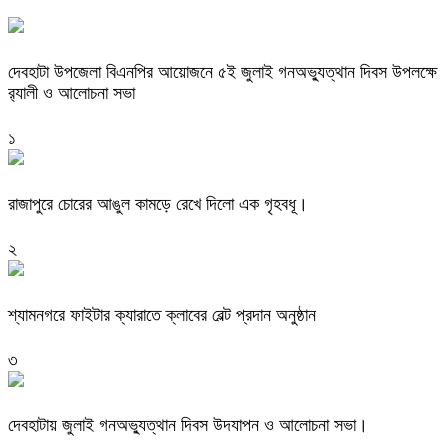
দেবহাটা উপজেলা বিএনপির আয়োজনে ৫ই জুলাই গনঅভ্যুত্থান দিবস উপলক্ষে
র‍্যালী ও আলোচনা সভা
১
রাজাপুরে চোরের আঙুল কামড়ে রেখে দিলো এক গৃহবধূ।
২
শ্যামনগরে ফাইটার ক্যারাতে ক্লাবের বেল্ট প্রদান অনুষ্ঠান
৩
দেবহাটায় জুলাই গনঅভ্যুত্থান দিবস উদযাপন ও আলোচনা সভা।