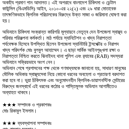
অকাট্য প্রমাণ পান আদালত। এই অপরাধে বাংলাদেশ চিকিৎসা ও ডেন্টাল
কাউন্সিল (বিএমডিসি) আইন, ২০১০-এর ২২(২) এবং ২৯ ধারা মোতাবেক
তাৎক্ষণিকভাবে ক্লিনিক পরিচালকের বিরুদ্ধে উক্ত সাজা ও জরিমানা ঘোষণা করা
হয়।
অভিযানে চিকিৎসা সংক্রান্ত কারিগরি মূল্যায়নে নেতৃত্ব দেন উপজেলা স্বাস্থ্য ও
পরিবার পরিকল্পনা কর্মকর্তা। মাঠ পর্যায়ে স্যানিটেশন ও খাদ্য নিরাপত্তা
পর্যবেক্ষক হিসেবে উপস্থিত ছিলেন উপজেলা স্যানিটারি ইন্সপেক্টর ও নিরাপদ
খাদ্য পরিদর্শক মোঃ বুলবুল আহাম্মেদ। এ ছাড়া সার্বিক আইনশৃঙ্খলা রক্ষা ও
নিরাপত্তা নিশ্চিত করতে ঝিনাইদহ থানা পুলিশ এবং র‍্যাবের (RAB) সদস্যরা
অভিযানে সক্রিয়ভাবে অংশ নেন।
অভিযান শেষে প্রশাসনের পক্ষ থেকে গণমাধ্যমকে জানানো হয়, সাধারণ মানুষের
মৌলিক অধিকার স্বাস্থ্যসেবা নিয়ে কোনো ধরনের অবহেলা ও প্রতারণা বরদাশত
করা হবে না। ভুয়া চিকিৎসক এবং অনুমোদনহীন ক্লিনিক-ডায়াগনস্টিক সেন্টারের
বিরুদ্ধে জনস্বার্থে এই ধরনের কঠোর ও শাস্তিমূলক অভিযান আগামীতেও
অব্যাহত থাকবে।
★★★ সম্পাদক ও প্রকাশকঃ
মোঃ রিকাবুল ইসলাম।
★★★ ব্যবস্থাপনা সম্পাদকঃ