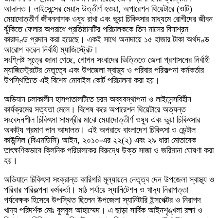
আদালত। লাইসেন্সের মেয়াদ উত্তীর্ণ হওয়া, অপারেশন থিয়েটারে (ওটি)
মেয়াদোত্তীর্ণ জীবননাশক ওষুধ রাখা এবং ভুয়া চিকিৎসার মাধ্যমে রোগীদের জীবন
ঝুঁকিতে ফেলার অপরাধে প্রতিষ্ঠানটির পরিচালককে তিন মাসের বিনাশ্রম
কারাদণ্ড প্রদান করা হয়েছে। একই সাথে অনাদায়ে ১৫ হাজার টাকা অর্থদণ্ড
আরোপ করেন নির্বাহী ম্যাজিস্ট্রেট।
সংশ্লিষ্ট সূত্রে জানা গেছে, গোপন সংবাদের ভিত্তিতে জেলা প্রশাসনের নির্বাহী
ম্যাজিস্ট্রেটের নেতৃত্বে এবং উপজেলা স্বাস্থ্য ও পরিবার পরিকল্পনা কর্মকর্তার
উপস্থিতিতে এই বিশেষ মোবাইল কোর্ট পরিচালনা করা হয়।
অভিযান চলাকালীন হাসপাতালটিতে চরম অব্যবস্থাপনা ও লাইসেন্সবিহীন
কার্যক্রমের সত্যতা মেলে। বিশেষ করে অপারেশন থিয়েটারে অত্যন্ত
সংবেদনশীল চিকিৎসা সামগ্রীর মাঝে মেয়াদোত্তীর্ণ ওষুধ এবং ভুয়া চিকিৎসার
অকাট্য প্রমাণ পান আদালত। এই অপরাধে বাংলাদেশ চিকিৎসা ও ডেন্টাল
কাউন্সিল (বিএমডিসি) আইন, ২০১০-এর ২২(২) এবং ২৯ ধারা মোতাবেক
তাৎক্ষণিকভাবে ক্লিনিক পরিচালকের বিরুদ্ধে উক্ত সাজা ও জরিমানা ঘোষণা করা
হয়।
অভিযানে চিকিৎসা সংক্রান্ত কারিগরি মূল্যায়নে নেতৃত্ব দেন উপজেলা স্বাস্থ্য ও
পরিবার পরিকল্পনা কর্মকর্তা। মাঠ পর্যায়ে স্যানিটেশন ও খাদ্য নিরাপত্তা
পর্যবেক্ষক হিসেবে উপস্থিত ছিলেন উপজেলা স্যানিটারি ইন্সপেক্টর ও নিরাপদ
খাদ্য পরিদর্শক মোঃ বুলবুল আহাম্মেদ। এ ছাড়া সার্বিক আইনশৃঙ্খলা রক্ষা ও