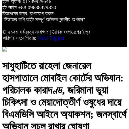
হটস অ্যাপঃ 01739929646
হট-লাইন +88 09638479830
বিজ্ঞাপনের জন্য যোগাযোগ করুন
"নিউজের কপি রাইট সম্পূর্ণ আঈনত দন্ডনীয় অপরাধ"
© ২০২৬ সর্বস্বত্ব সংরক্ষিত | দৈনিক বাংলাদেশের চিত্র
কারিগরি সহযোগিতায়:
Oriel Digital
সাধুহাটিতে রাহেলা জেনারেল
হাসপাতালে মোবাইল কোর্টের অভিযান:
পরিচালক কারাদণ্ড, জরিমানা ভুয়া
চিকিৎসা ও মেয়াদোত্তীর্ণ ওষুধের দায়ে
বিএমডিসি আইনে অ্যাকশন; জনস্বার্থে
অভিযান সচল রাখার ঘোষণা