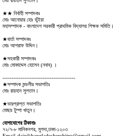
মোঃ রায়হান সুলতান।
★★ নির্বাহী সম্পাদকঃ
মোঃ আনোয়ার হোঃ ভুঁইয়া
মহাসম্পাদক - বাংলাদেশ সরকারী প্রাথমিক বিদ্যালয় শিক্ষক সমিতি।
★বার্তা সম্পাদকঃ
মোঃ আশরাফ উদ্দিন।
★সহকারী সম্পাদকঃ
মোঃ মোকাদ্দেস হোসেন (নবাব) ।
----------------------------------------
★সম্পাদক মন্ডলীর সভাপতিঃ
মোঃ রায়হান সুলতান।
★ভারপ্রাপ্ত সভাপতিঃ
মোছাঃ টুম্পা খাতুন।
যোগাযোগের ঠিকানাঃ
৭২/৭-৮ মানিকনগর, মুগদা,ঢাকা-১২০৩
Email-dainikbangladesherchitro@gmail.com