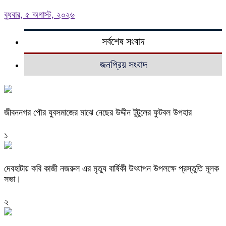
বুধবার, ৫ অগাস্ট, ২০২৬
সর্বশেষ সংবাদ
জনপ্রিয় সংবাদ
জীবননগর পৌর যুবসমাজের মাঝে নেছের উদ্দীন টুটুলের ফুটবল উপহার
১
দেবহাটায় কবি কাজী নজরুল এর মৃত্যু বার্ষিকী উৎযাপন উপলক্ষে প্রস্তুতি মূলক
সভা।
২