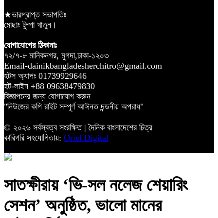
★ভারপ্রাপ্ত সভাপতিঃ
মোছাঃ টুম্পা খাতুন।
যোগাযোগের ঠিকানাঃ
৭২/৭-৮ মানিকনগর, মুগদা,ঢাকা-১২০৩
Email-dainikbangladesherchitro@gmail.com
হটস অ্যাপঃ 01739929646
হট-লাইন +88 09638479830
বিজ্ঞাপনের জন্য যোগাযোগ করুন
"নিউজের কপি রাইট সম্পূর্ণ আঈনত দন্ডনীয় অপরাধ"
© ২০২৬ সর্বস্বত্ব সংরক্ষিত | দৈনিক বাংলাদেশের চিত্র
কারিগরি সহযোগিতায়:
Oriel Digital
সাতক্ষীরায় ‘ভি-সল নলেজ শেয়ারিং
সেশন’ অনুষ্ঠিত, ভালো মানের