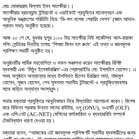
মোঃ মোকাররাম বিল্লাহ ইমন সাতক্ষীরা।।
সাতক্ষীরায় ব্রডব্যান্ড ইন্টারনেট ও ওয়াইফাই প্রযুক্তির মানোন্নয়ন এবং
আধুনিক যন্ত্রাংশের পরিচিতি নিয়ে ‘ভি-সল নলেজ শেয়ারিং সেশন’ (জ্ঞান আদান-
প্রদান সভা) অনুষ্ঠিত হয়েছে।
আজ ২০ শে মে, বুধবার দুপুর ১:০০ টায় সাতক্ষীরা নিউ মার্কেটস্থ আল-বারাকা
শপিং সেন্টারের দ্বিতীয় তলায় ‘পিৎজা মিলন হল রুমে’ এই তথ্য ও জ্ঞানমূলক
প্রশিক্ষণ সভাটি অনুষ্ঠিত হয়।
অনুষ্ঠানটির সার্বিক সহযোগিতা ও সফল সঞ্চালনা করেন সাতক্ষীরার বিশিষ্ট
ব্যবসায়ী এবং ‘মিঠুন ইলেকট্রনিক্স’-এর প্রোপ্রাইটর মো: ইসমাইল হোসেন। এ
সময় অনুষ্ঠানে অন্যান্যের মধ্যে উপস্থিত ছিলেন চিরঞ্জিত সাহা, নাজমুল
হোসেন, সুজন হোসেন, শেখ সুমনসহ স্থানীয় ইন্টারনেট ও প্রযুক্তিব্যবসার
সাথে জড়িত অন্যান্য সদস্যবৃন্দ।
সভায় বক্তারা প্রযুক্তির আধুনিকায়ন নিয়ে বিস্তারিত আলোচনা করেন। বিশেষ
করে বিভিন্ন প্রকার উন্নত মানের রাউটার, ওনু (ONU), ওএলটি (OLT)
এবং এসি-নেট (AC-NET) মেশিনের কার্যকারিতা ও ব্যবহারবিধি সম্পর্কে
টেকনিক্যাল ধারণা দেওয়া হয়।
বক্তারা বলেন, “আজকের এই জ্ঞানমূলক প্রশিক্ষণটি স্থানীয় ব্যবসায়ীদের জন্য