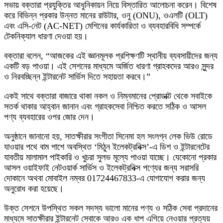
সভায় বক্তারা প্রযুক্তির আধুনিকায়ন নিয়ে বিস্তারিত আলোচনা করেন। বিশেষ
করে বিভিন্ন প্রকার উন্নত মানের রাউটার, ওনু (ONU), ওএলটি (OLT)
এবং এসি-নেট (AC-NET) মেশিনের কার্যকারিতা ও ব্যবহারবিধি সম্পর্কে
টেকনিক্যাল ধারণা দেওয়া হয়।
বক্তারা বলেন, “আজকের এই জ্ঞানমূলক প্রশিক্ষণটি স্থানীয় ব্যবসায়ীদের জন্য
একটি বড় পাওয়া। এই সেশনের মাধ্যমে অর্জিত ধারণা গ্রাহকদের আরও সুন্দর
ও নিরবচ্ছিন্ন ইন্টারনেট সার্ভিস দিতে সহায়তা করবে।”
একই সাথে বক্তারা বাজারে থাকা নকল ও নিম্নমানের প্রোডাক্ট থেকে সবাইকে
সতর্ক থাকার আহ্বান জানান এবং গ্রাহকসেবা নিশ্চিত করতে সঠিক ও আসল
পণ্য ব্যবহারের ওপর জোর দেন।
অনুষ্ঠানে জানানো হয়, সাতক্ষীরার সংগীতা সিনেমা হল সংলগ্ন লেক ভিউ রোডে
যাওয়ার পথে বাম পাশে অবস্থিত ‘মিঠুন ইলেকট্রনিক্স’-এ ডিশ ও ইন্টারনেটের
যাবতীয় মালামাল পাইকারি ও খুচরা সুলভ মূল্যে পাওয়া যাচ্ছে। যেকোনো প্রকার
আসল ওয়াইফাই নেটওয়ার্ক সার্ভিস ও ইলেকট্রনিক্স পণ্যের জন্য সরাসরি
দোকানে অথবা মোবাইল নম্বর 01724467833-এ যোগাযোগ করার জন্য
অনুরোধ করা হয়েছে।
উক্ত সেশনে উপস্থিত সকল সদস্য ভালো মানের পণ্য ও সঠিক সেবা প্রদানের
মাধ্যমে সাতক্ষীরার ইন্টারনেট সেবাকে আরও এক ধাপ এগিয়ে নেওয়ার প্রত্যয়