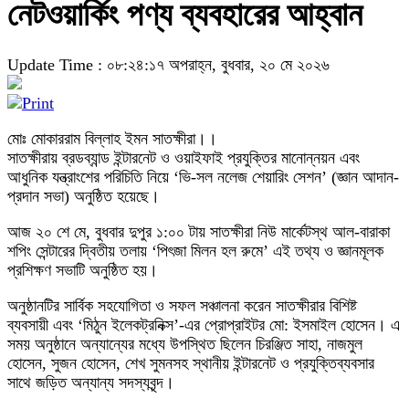
নেটওয়ার্কিং পণ্য ব্যবহারের আহ্বান
Update Time : ০৮:২৪:১৭ অপরাহ্ন, বুধবার, ২০ মে ২০২৬
মোঃ মোকাররাম বিল্লাহ ইমন সাতক্ষীরা।।
সাতক্ষীরায় ব্রডব্যান্ড ইন্টারনেট ও ওয়াইফাই প্রযুক্তির মানোন্নয়ন এবং
আধুনিক যন্ত্রাংশের পরিচিতি নিয়ে ‘ভি-সল নলেজ শেয়ারিং সেশন’ (জ্ঞান আদান-
প্রদান সভা) অনুষ্ঠিত হয়েছে।
আজ ২০ শে মে, বুধবার দুপুর ১:০০ টায় সাতক্ষীরা নিউ মার্কেটস্থ আল-বারাকা
শপিং সেন্টারের দ্বিতীয় তলায় ‘পিৎজা মিলন হল রুমে’ এই তথ্য ও জ্ঞানমূলক
প্রশিক্ষণ সভাটি অনুষ্ঠিত হয়।
অনুষ্ঠানটির সার্বিক সহযোগিতা ও সফল সঞ্চালনা করেন সাতক্ষীরার বিশিষ্ট
ব্যবসায়ী এবং ‘মিঠুন ইলেকট্রনিক্স’-এর প্রোপ্রাইটর মো: ইসমাইল হোসেন। এ
সময় অনুষ্ঠানে অন্যান্যের মধ্যে উপস্থিত ছিলেন চিরঞ্জিত সাহা, নাজমুল
হোসেন, সুজন হোসেন, শেখ সুমনসহ স্থানীয় ইন্টারনেট ও প্রযুক্তিব্যবসার
সাথে জড়িত অন্যান্য সদস্যবৃন্দ।