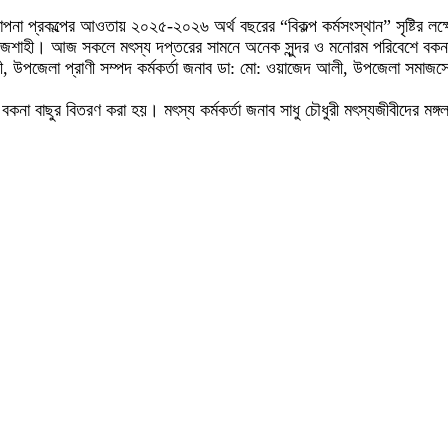
স্থাপনা প্রকল্পের আওতায় ২০২৫-২০২৬ অর্থ বছরের “বিকল্প কর্মসংস্থান” সৃষ্টির
জশাহী। আজ সকলে মৎস্য দপ্তরের সামনে অনেক সুন্দর ও মনোরম পরিবেশে বকনা ব
ধুরী, উপজেলা প্রাণী সম্পদ কর্মকর্তা জনাব ডা: মো: ওয়াজেদ আলী, উপজেলা সমাজ
কনা বাছুর বিতরণ করা হয়। মৎস্য কর্মকর্তা জনাব সাধু চৌধুরী মৎস্যজীবীদের মঙ্