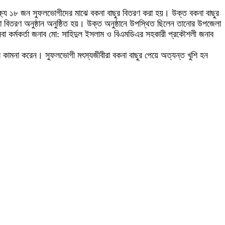
 লক্ষ্যে ১৮ জন সুফলভোগীদের মাঝে বকনা বাছুর বিতরণ করা হয়। উক্ত বকনা বাছুর
িতরণ অনুষ্ঠান অনুষ্ঠিত হয়। উক্ত অনুষ্ঠানে উপস্থিত ছিলেন তানোর উপজেলা
সেবা কর্মকর্তা জনাব মো: সাহিদুল ইসলাম ও বিএমডিএর সহকারী প্রকৌশলী জনাব
গল কামনা করেন। সুফলভোগী মৎস্যজীবীরা বকনা বাছুর পেয়ে অত্যন্ত খুশি হন