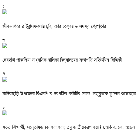
৫
জীবননগরে ৪ ট্রান্সফরমার চুরি, চোর চক্রের ৬ সদস্য গ্রেপ্তার
৬
দেবহাটা পারুলিয়া মাধ্যমিক বালিকা বিদ্যালয়ের সভাপতি মহিউদ্দিন সিদ্দিকী
৭
মানিকছড়ি উপজেলা বিএনপি’র নবগঠিত কমিটির সকল নেতৃবৃন্দকে ফুলেল শুভেচ্ছার 
৮
৭০০ শিক্ষার্থী, সন্তোষজনক ফলাফল; তবু জাতীয়করণ হয়নি দুমকি এ.কে. মডেল মা