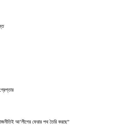
ন্ত
্রেপ্তার
ব রাজনীতিই আ’লীগের ফেরার পথ তৈরি করছে”