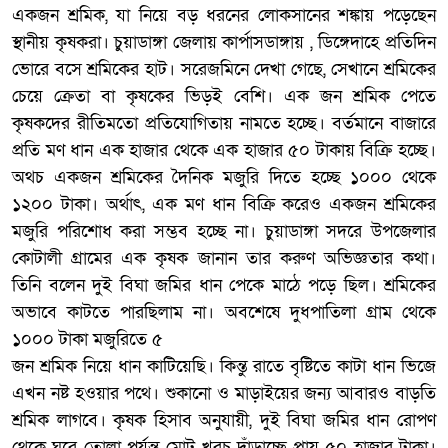
একজন শ্রমিক, যা নিয়ে বড় ধরনের লোকসানের শঙ্কায় পড়েছেন
স্থানীয় কৃষকরা। চুয়াডাঙ্গা জেলায় কার্পাসডাঙ্গায় , ডিঙ্গেদাহে প্রতিদিন
ভোরে বসে শ্রমিকের হাট। সরেজমিনে দেখা গেছে, সেখানে শ্রমিকের
চেয়ে ক্রেতা বা কৃষকের ভিড়ই বেশি। এক জন শ্রমিক পেতে
কৃষকদের রীতিমতো প্রতিযোগিতায় নামতে হচ্ছে। বর্তমানে বাজারে
প্রতি মণ ধান এক হাজার থেকে এক হাজার ৫০ টাকায় বিক্রি হচ্ছে।
অথচ একজন শ্রমিকের দৈনিক মজুরি দিতে হচ্ছে ১০০০ থেকে
১২০০ টাকা। অর্থাৎ, এক মণ ধান বিক্রি করেও একজন শ্রমিকের
মজুরি পরিশোধ করা সম্ভব হচ্ছে না। চুয়াডাঙ্গা সদরে উপজেলার
কোটালী গ্রামের এক কৃষক জানান তার করুণ অভিজ্ঞতার কথা।
তিনি বলেন দুই বিঘা জমির ধান পেকে মাঠে পড়ে ছিল। শ্রমিকের
অভাবে কাটতে পারছিলাম না। অবশেষে দুধপাতিলা গ্রাম থেকে
১০০০ টাকা মজুরিতে ৫
জন শ্রমিক নিয়ে ধান কাটিয়েছি। কিন্তু রাতে বৃষ্টিতে কাটা ধান ভিজে
এখন নষ্ট হওয়ার পথে। শুকানো ও মাড়াইয়ের জন্য আবারও বাড়তি
শ্রমিক লাগবে। কৃষক হিসাব অনুযায়ী, দুই বিঘা জমির ধান রোপণ
থেকে ঘরে তোলা পর্যন্ত মোট খরচ দাঁড়াচ্ছে প্রায় ৫০ হাজার টাকা।