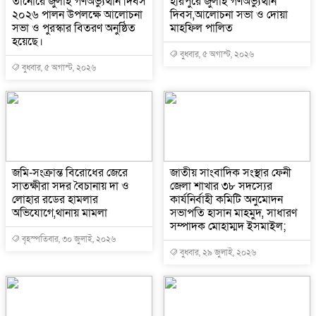
তানোরে জুলাই গণঅভ্যুত্থান দিবস
হরিপুরে জুলাই গণঅভ্যুত্থান
২০২৬ পালন উপলক্ষে আলোচনা
দিবস,আলোচনা সভা ও দোয়া
সভা ও পুরস্কার বিতরণ অনুষ্ঠিত
মাহফিল পালিত ‎
হয়েছে।
বুধবার, ৫ অগাস্ট, ২০২৬
বুধবার, ৫ অগাস্ট, ২০২৬
জমি-সংক্রান্ত বিরোধের জেরে
জাতীয় সাংবাদিক সংস্থার ফেনী
সাতক্ষীরা সদর বৈচানায় দা ও
জেলা শাখার ৩৮ সদস্যের
লোহার রডের হামলার
কার্যনির্বাহী কমিটি অনুমোদন
অভিযোগে,থানায় মামলা
সভাপতি হাসান মাহমুদ, সাধারণ
সম্পাদক মোহাম্মদ ইসমাইল;
বৃহস্পতিবার, ৩০ জুলাই, ২০২৬
বুধবার, ২৯ জুলাই, ২০২৬