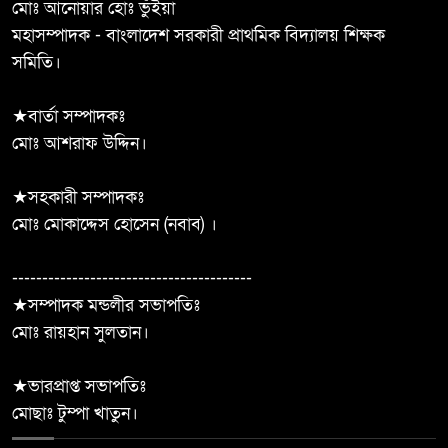
মোঃ আনোয়ার হোঃ ভুঁইয়া
রপ্তানির সম্ভাবনা
মহাসম্পাদক - বাংলাদেশ সরকারী প্রাথমিক বিদ্যালয় শিক্ষক
সমিতি।
রাণীশংকৈল রিকশা ও ভ্যান শ্রমিক
৮
ইউনিয়নের নির্বাচন তফসিল ঘোষণা
★বার্তা সম্পাদকঃ
মোঃ আশরাফ উদ্দিন।
জীবননগর পৌর যুবসমাজের মাঝে
৯
নেছের উদ্দীন টুটুলের ফুটবল উপহার
★সহকারী সম্পাদকঃ
মোঃ মোকাদ্দেস হোসেন (নবাব) ।
দেবহাটায় কবি কাজী নজরুল এর মৃত্যু
১০
বার্ষিকী উৎযাপন উপলক্ষে প্রস্তুতি
----------------------------------------
মূলক সভা।
★সম্পাদক মন্ডলীর সভাপতিঃ
মোঃ রায়হান সুলতান।
★ভারপ্রাপ্ত সভাপতিঃ
মোছাঃ টুম্পা খাতুন।