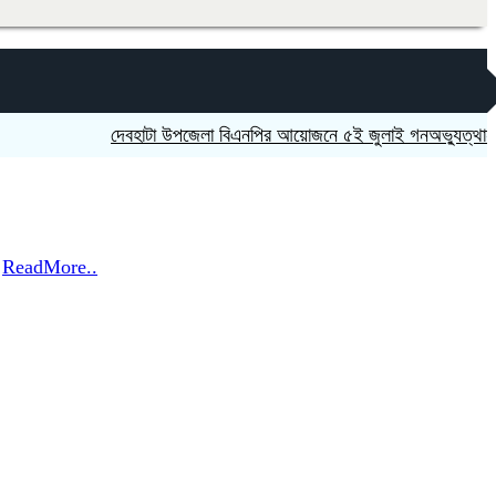
দেবহাটা উপজেলা বিএনপির আয়োজনে ৫ই জুলাই গনঅভ্যুত্থান দিবস উপল
়
ReadMore..