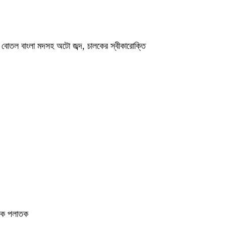
০ বোতল বাংলা মদসহ অটো জব্দ, চালকের স্বীকারোক্তি
ালক পলাতক