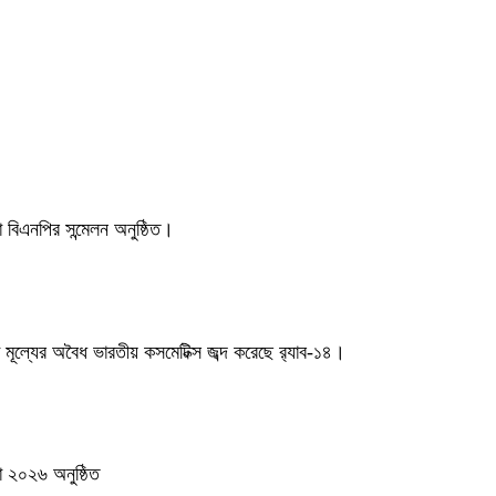
বিএনপির সন্মেলন অনুষ্ঠিত।
 মূল্যের অবৈধ ভারতীয় কসমেটিক্স জব্দ করেছে র‌্যাব-১৪।
লা ২০২৬ অনুষ্ঠিত