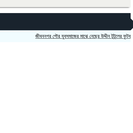
জীবননগর পৌর যুবসমাজের মাঝে নেছের উদ্দীন টুটুলের ফুটবল উপহার