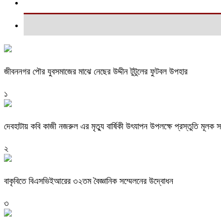
জীবননগর পৌর যুবসমাজের মাঝে নেছের উদ্দীন টুটুলের ফুটবল উপহার
১
দেবহাটায় কবি কাজী নজরুল এর মৃত্যু বার্ষিকী উৎযাপন উপলক্ষে প্রস্তুতি মূলক
২
বাকৃবিতে বিএসভিইআরের ৩২তম বৈজ্ঞানিক সম্মেলনের উদ্বোধন
৩