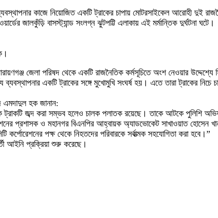
্জ্য ব্যবস্থাপনার কাজে নিয়োজিত একটি ট্রাকের চাপায় মোটরসাইকেল আরোহী দুই র
র্ডের জালকুঁড়ি বাসস্ট্যান্ড সংলগ্ন ঝুটপট্টি এলাকায় এই মর্মান্তিক দুর্ঘটনা ঘটে।
দক।
নারায়ণগঞ্জ জেলা পরিষদ থেকে একটি রাজনৈতিক কর্মসূচিতে অংশ নেওয়ার উদ্দেশ্য
্য ব্যবস্থাপনার একটি ট্রাকের সঙ্গে মুখোমুখি সংঘর্ষ হয়। এতে তারা ট্রাকের নিচে
্মদ এমদাদুল হক জানান:
াতক ট্রাকটি জব্দ করা সম্ভব হলেও চালক পলাতক রয়েছে। তাকে আটকে পুলিশি অভ
রপোরেশনের প্রশাসক ও মহানগর বিএনপির আহ্বায়ক অ্যাডভোকেট সাখাওয়াত হোসেন খ
িটি কর্পোরেশনের পক্ষ থেকে নিহতদের পরিবারকে সর্বাত্মক সহযোগিতা করা হবে।”
তী আইনি প্রক্রিয়া শুরু করেছে।