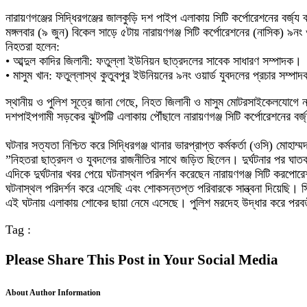
নারায়ণগঞ্জের সিদ্ধিরগঞ্জের জালকুড়ি দশ পাইপ এলাকায় সিটি কর্পোরেশনের বর
​মঙ্গলবার (৯ জুন) বিকেল সাড়ে ৫টায় নারায়ণগঞ্জ সিটি কর্পোরেশনের (নাসিক) ৯নং ওয়া
​নিহতরা হলেন:
• ​আব্দুল কাদির জিলানী: ফতুল্লা ইউনিয়ন ছাত্রদলের সাবেক সাধারণ সম্পাদক।
• ​মাসুম খান: ফতুল্লাস্থ কুতুবপুর ইউনিয়নের ৯নং ওয়ার্ড যুবদলের প্রচার সম্পা
​স্থানীয় ও পুলিশ সূত্রে জানা গেছে, নিহত জিলানী ও মাসুম মোটরসাইকেলযোগে 
দশপাইপগামী সড়কের ঝুটপট্টি এলাকায় পৌঁছালে নারায়ণগঞ্জ সিটি কর্পোরেশনের বর্জ
​ঘটনার সত্যতা নিশ্চিত করে সিদ্ধিরগঞ্জ থানার ভারপ্রাপ্ত কর্মকর্তা (ওসি) মোহাম
​”নিহতরা ছাত্রদল ও যুবদলের রাজনীতির সাথে জড়িত ছিলেন। দুর্ঘটনার পর ঘ
​এদিকে দুর্ঘটনার খবর পেয়ে ঘটনাস্থল পরিদর্শন করেছেন নারায়ণগঞ্জ সিটি ক
ঘটনাস্থল পরিদর্শন করে এসেছি এবং শোকসন্তপ্ত পরিবারকে সান্ত্বনা দিয়েছি। স
​এই ঘটনায় এলাকায় শোকের ছায়া নেমে এসেছে। পুলিশ মরদেহ উদ্ধার করে পরবর্
Tag :
Please Share This Post in Your Social Media
About Author Information