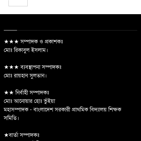
রাষ্ট্রবিরোধী তৎপরতার অভিযোগে
৫
পবিপ্রবির শিক্ষকদের তদন্তে প্রশাসন
★★★ সম্পাদক ও প্রকাশকঃ
ঝিনাইদহের ঝুকিপূর্ণ মোড়ে অবস্থিত
মোঃ রিকাবুল ইসলাম।
৬
বিকৃত ভাস্কর্য অপসারণ নিয়ে আবারো
চক্রান্ত
★★★ ব্যবস্থাপনা সম্পাদকঃ
মোঃ রায়হান সুলতান।
উৎপাদন বাড়াতে না পারলে দেশের
৭
উন্নয়ন সম্ভব নয়: এমপি রবিউল
★★ নির্বাহী সম্পাদকঃ
বাশার
মোঃ আনোয়ার হোঃ ভুঁইয়া
মহাসম্পাদক - বাংলাদেশ সরকারী প্রাথমিক বিদ্যালয় শিক্ষক
ভারতীয় তরুণীর আপত্তিকর ভিডিও
৮
সমিতি।
ছড়িয়ে ব্ল্যাকমেইল, জামালপুরে
কলেজছাত্র গ্রেপ্তার
★বার্তা সম্পাদকঃ