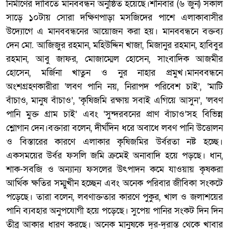
নির্মাণের দাবিতে মানববন্ধন অনুষ্ঠিত হয়েছে।শনিবার (৬ জুন) সকাল
সাড়ে ১০টায় সোরা দক্ষিণপাড়া মসজিদের পাশে এলাকাবাসীর
উদ্যোগে এ মানববন্ধনের আয়োজন করা হয়। মানববন্ধনে বক্তব্য
দেন মো. আজিজুর রহমান, মহিউদ্দিন খাজা, মিজানুর রহমান, হাবিবুর
রহমান, আবু জাফর, মোজাম্মেল হোসেন, সাংবাদিক আজমীর
হোসেন, মর্জিনা খাতুন ও নুর নাহার প্রমুখ।মানববন্ধনে
অংশগ্রহণকারীরা ‘লবণ পানি নয়, নিরাপদ পরিবেশ চাই’, ‘মাটি
বাঁচাও, মানুষ বাঁচাও’, ‘কৃষিজমি রক্ষায় সবাই এগিয়ে আসুন’, ‘লবণ
পানি মুক্ত গ্রাম চাই’ এবং ‘সুন্দরবনের প্রাণ বাঁচাও’সহ বিভিন্ন
শ্লোগান দেন।বক্তারা বলেন, দীর্ঘদিন ধরে অবাধে লবণ পানি উত্তোলন
ও বিস্তারের কারণে এলাকার কৃষিজমির উর্বরতা নষ্ট হচ্ছে।
একসময়ের উর্বর ফসলি জমি ক্রমেই অনাবাদি হয়ে পড়ছে। ধান,
শাক-সবজি ও অন্যান্য ফসলের উৎপাদন কমে যাওয়ায় কৃষকরা
আর্থিক ক্ষতির সম্মুখীন হচ্ছেন এবং অনেক পরিবার জীবিকা সংকটে
পড়েছে। তারা বলেন, লবণাক্ততার কারণে পুকুর, খাল ও জলাশয়ের
পানি ব্যবহার অনুপযোগী হয়ে পড়েছে। সুপেয় পানির সংকট দিন দিন
তীব্র আকার ধারণ করছে। অনেক মানুষকে দূর-দূরান্ত থেকে খাবার