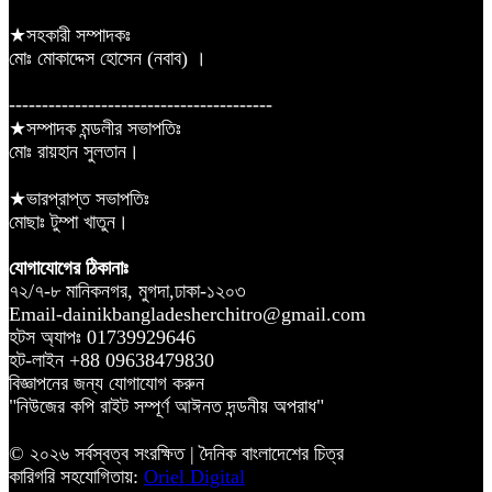
★সহকারী সম্পাদকঃ
মোঃ মোকাদ্দেস হোসেন (নবাব) ।
----------------------------------------
★সম্পাদক মন্ডলীর সভাপতিঃ
মোঃ রায়হান সুলতান।
★ভারপ্রাপ্ত সভাপতিঃ
মোছাঃ টুম্পা খাতুন।
যোগাযোগের ঠিকানাঃ
৭২/৭-৮ মানিকনগর, মুগদা,ঢাকা-১২০৩
Email-dainikbangladesherchitro@gmail.com
হটস অ্যাপঃ 01739929646
হট-লাইন +88 09638479830
বিজ্ঞাপনের জন্য যোগাযোগ করুন
"নিউজের কপি রাইট সম্পূর্ণ আঈনত দন্ডনীয় অপরাধ"
© ২০২৬ সর্বস্বত্ব সংরক্ষিত | দৈনিক বাংলাদেশের চিত্র
কারিগরি সহযোগিতায়:
Oriel Digital