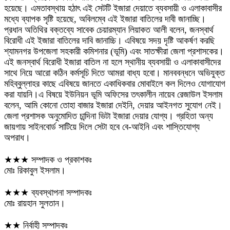
হয়েছে। এমতাবস্থায় হঠাৎ এই সেটটি ইজারা দেয়াতে ব্যবসায়ী ও এলাকাবাসীর
মধ্যে ব্যাপক সৃষ্টি হয়েছে, অবিলম্বে এই ইজারা বাতিলের দাবী জানাচ্ছি।
প্রধান অতিথির বক্তব্যে সাবেক চেয়ারম্যান লিয়াকত আলী বলেন, জনস্বার্থ
বিরোধী এই ইজারা বাতিলের দাবি জানাচ্চি। এবিষয়ে সদয় দৃষ্টি আকর্ষণ করছি
শ্যামনগর উপজেলা সহকারী কমিশনার (ভূমি) এবং সাতক্ষীরা জেলা প্রশাসকের।
এই জনস্বার্থ বিরোধী ইজারা বাতিল না হলে স্থানীয় ব্যবসায়ী ও এলাকাবাসীদের
সাথে নিয়ে আরো কঠিন কর্মসূচি দিতে আমরা বাধ্য হবো। মানববন্ধনে অভিযুক্ত
মহিব্বুল্লাহর কাছে এবিষয়ে জানতে একাধিকবার মোবাইলে কল দিলেও যোগাযোগ
করা যায়নি।এ বিষয়ে ইউনিয়ন ভূমি অফিসের তৎকালীন নায়েব রেজাউল ইসলাম
বলেন, আমি কোনো তোহা বাজার ইজারা দেইনি, দেয়ার আইনগত সুযোগ নেই।
জেলা প্রশাসক অনুমোদিত চান্দিনা ভিটা ইজারা দেয়ার যোগ্য। গ্রহিতা অন্য
জায়গায় সাইনবোর্ড সাটিয়ে দিলে সেটা হবে বে-আইনি এবং শাস্তিযোগ্য
অপরাধ।
★★★ সম্পাদক ও প্রকাশকঃ
মোঃ রিকাবুল ইসলাম।
★★★ ব্যবস্থাপনা সম্পাদকঃ
মোঃ রায়হান সুলতান।
★★ নির্বাহী সম্পাদকঃ