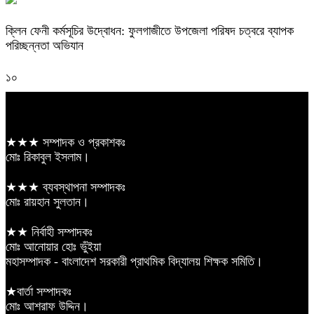
ক্লিন ফেনী কর্মসূচির উদ্বোধন: ফুলগাজীতে উপজেলা পরিষদ চত্বরে ব্যাপক
পরিচ্ছন্নতা অভিযান
১০
★★★ সম্পাদক ও প্রকাশকঃ
মোঃ রিকাবুল ইসলাম।
★★★ ব্যবস্থাপনা সম্পাদকঃ
মোঃ রায়হান সুলতান।
★★ নির্বাহী সম্পাদকঃ
মোঃ আনোয়ার হোঃ ভুঁইয়া
মহাসম্পাদক - বাংলাদেশ সরকারী প্রাথমিক বিদ্যালয় শিক্ষক সমিতি।
★বার্তা সম্পাদকঃ
মোঃ আশরাফ উদ্দিন।