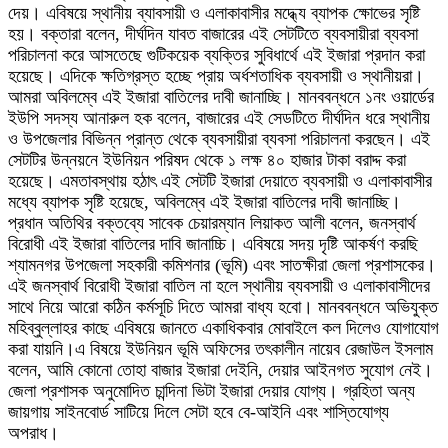
দেয়। এবিষয়ে স্থানীয় ব্যাবসায়ী ও এলাকাবাসীর মদ্ধ্যে ব্যাপক ক্ষোভের সৃষ্টি
হয়। বক্তারা বলেন, দীর্ঘদিন যাবত বাজারের এই সেটটিতে ব্যবসায়ীরা ব্যবসা
পরিচালনা করে আসতেছে গুটিকয়েক ব্যক্তির সুবিধার্থে এই ইজারা প্রদান করা
হয়েছে। এদিকে ক্ষতিগ্রস্ত হচ্ছে প্রায় অর্ধশতাধিক ব্যবসায়ী ও স্থানীয়রা।
আমরা অবিলম্বে এই ইজারা বাতিলের দাবী জানাচ্ছি। মানববন্ধনে ১নং ওয়ার্ডের
ইউপি সদস্য আনারুল হক বলেন, বাজারের এই সেডটিতে দীর্ঘদিন ধরে স্থানীয়
ও উপজেলার বিভিন্ন প্রান্ত থেকে ব্যবসায়ীরা ব্যবসা পরিচালনা করছেন। এই
সেটটির উন্নয়নে ইউনিয়ন পরিষদ থেকে ১ লক্ষ ৪০ হাজার টাকা বরাদ্দ করা
হয়েছে। এমতাবস্থায় হঠাৎ এই সেটটি ইজারা দেয়াতে ব্যবসায়ী ও এলাকাবাসীর
মধ্যে ব্যাপক সৃষ্টি হয়েছে, অবিলম্বে এই ইজারা বাতিলের দাবী জানাচ্ছি।
প্রধান অতিথির বক্তব্যে সাবেক চেয়ারম্যান লিয়াকত আলী বলেন, জনস্বার্থ
বিরোধী এই ইজারা বাতিলের দাবি জানাচ্চি। এবিষয়ে সদয় দৃষ্টি আকর্ষণ করছি
শ্যামনগর উপজেলা সহকারী কমিশনার (ভূমি) এবং সাতক্ষীরা জেলা প্রশাসকের।
এই জনস্বার্থ বিরোধী ইজারা বাতিল না হলে স্থানীয় ব্যবসায়ী ও এলাকাবাসীদের
সাথে নিয়ে আরো কঠিন কর্মসূচি দিতে আমরা বাধ্য হবো। মানববন্ধনে অভিযুক্ত
মহিব্বুল্লাহর কাছে এবিষয়ে জানতে একাধিকবার মোবাইলে কল দিলেও যোগাযোগ
করা যায়নি।এ বিষয়ে ইউনিয়ন ভূমি অফিসের তৎকালীন নায়েব রেজাউল ইসলাম
বলেন, আমি কোনো তোহা বাজার ইজারা দেইনি, দেয়ার আইনগত সুযোগ নেই।
জেলা প্রশাসক অনুমোদিত চান্দিনা ভিটা ইজারা দেয়ার যোগ্য। গ্রহিতা অন্য
জায়গায় সাইনবোর্ড সাটিয়ে দিলে সেটা হবে বে-আইনি এবং শাস্তিযোগ্য
অপরাধ।