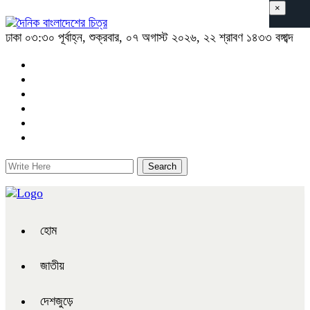
×
ঢাকা
০৩:৩০ পূর্বাহ্ন, শুক্রবার, ০৭ অগাস্ট ২০২৬, ২২ শ্রাবণ ১৪৩৩ বঙ্গাব্দ
হোম
জাতীয়
দেশজুড়ে