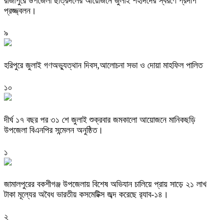
রাজাপুরে উপজেলা ছাত্রদলের আয়োজনে জুলাই শহীদদের স্বরণে প্রদীপ
প্রজ্জ্বলন।
৯
হরিপুরে জুলাই গণঅভ্যুত্থান দিবস,আলোচনা সভা ও দোয়া মাহফিল পালিত ‎
১০
দীর্ঘ ১৭ বছর পর ৩১ শে জুলাই শুক্রবার জমকালো আয়োজনে মানিকছড়ি
উপজেলা বিএনপির সন্মেলন অনুষ্ঠিত।
১
জামালপুরের বকশীগঞ্জ উপজেলায় বিশেষ অভিযান চালিয়ে প্রায় সাড়ে ২১ লাখ
টাকা মূল্যের অবৈধ ভারতীয় কসমেটিক্স জব্দ করেছে র‌্যাব-১৪।
২