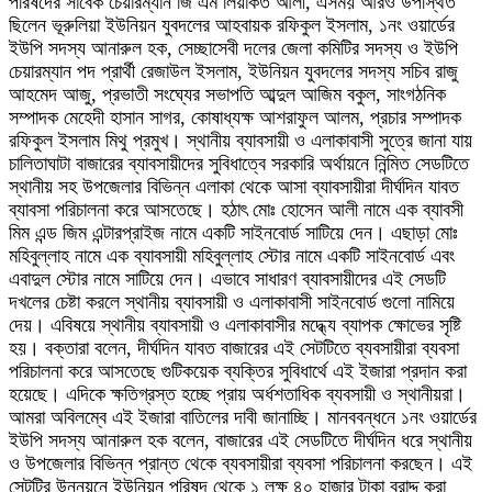
পরিষদের সাবেক চেয়ারম্যান জি এম লিয়াকত আলী, এসময় আরও উপস্থিত
ছিলেন ভূরুলিয়া ইউনিয়ন যুবদলের আহবায়ক রফিকুল ইসলাম, ১নং ওয়ার্ডের
ইউপি সদস্য আনারুল হক, সেচ্ছাসেবী দলের জেলা কমিটির সদস্য ও ইউপি
চেয়ারম্যান পদ প্রার্থী রেজাউল ইসলাম, ইউনিয়ন যুবদলের সদস্য সচিব রাজু
আহমেদ আজু, প্রভাতী সংঘ্যের সভাপতি আব্দুল আজিম বকুল, সাংগঠনিক
সম্পাদক মেহেদী হাসান সাগর, কোষাধ্যক্ষ আশরাফুল আলম, প্রচার সম্পাদক
রফিকুল ইসলাম মিথু প্রমুখ। স্থানীয় ব্যাবসায়ী ও এলাকাবাসী সুত্রে জানা যায়
চালিতাঘাটা বাজারের ব্যাবসায়ীদের সুবিধাত্বে সরকারি অর্থায়নে নিন্মিত সেডটিতে
স্থানীয় সহ উপজেলার বিভিন্ন এলাকা থেকে আসা ব্যাবসায়ীরা দীর্ঘদিন যাবত
ব্যাবসা পরিচালনা করে আসতেছে। হঠাৎ মোঃ হোসেন আলী নামে এক ব্যাবসী
মিম এন্ড জিম এন্টারপ্রাইজ নামে একটি সাইনবোর্ড সাটিয়ে দেন। এছাড়া মোঃ
মহিবুল্লাহ নামে এক ব্যাবসায়ী মহিবুল্লাহ স্টোর নামে একটি সাইনবোর্ড এবং
এবাদুল স্টোর নামে সাটিয়ে দেন। এভাবে সাধারণ ব্যাবসায়ীদের এই সেডটি
দখলের চেষ্টা করলে স্থানীয় ব্যাবসায়ী ও এলাকাবাসী সাইনবোর্ড গুলো নামিয়ে
দেয়। এবিষয়ে স্থানীয় ব্যাবসায়ী ও এলাকাবাসীর মদ্ধ্যে ব্যাপক ক্ষোভের সৃষ্টি
হয়। বক্তারা বলেন, দীর্ঘদিন যাবত বাজারের এই সেটটিতে ব্যবসায়ীরা ব্যবসা
পরিচালনা করে আসতেছে গুটিকয়েক ব্যক্তির সুবিধার্থে এই ইজারা প্রদান করা
হয়েছে। এদিকে ক্ষতিগ্রস্ত হচ্ছে প্রায় অর্ধশতাধিক ব্যবসায়ী ও স্থানীয়রা।
আমরা অবিলম্বে এই ইজারা বাতিলের দাবী জানাচ্ছি। মানববন্ধনে ১নং ওয়ার্ডের
ইউপি সদস্য আনারুল হক বলেন, বাজারের এই সেডটিতে দীর্ঘদিন ধরে স্থানীয়
ও উপজেলার বিভিন্ন প্রান্ত থেকে ব্যবসায়ীরা ব্যবসা পরিচালনা করছেন। এই
সেটটির উন্নয়নে ইউনিয়ন পরিষদ থেকে ১ লক্ষ ৪০ হাজার টাকা বরাদ্দ করা