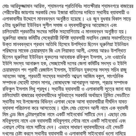
মোঃ আরিফুজ্জামান আরিফ, শ্যামনগর প্রতিনিধিঃ সাতক্ষীরার শ্যামনগরে বাজারের
পেরীফেরীর জায়গায় সরকারি সেড ইজারা বাতিলের দাবিতে স্থানীয় ব্যাবসায়ী ও
এলাকাবাসীর উদ্দোগে মানববন্ধন অনুষ্ঠিত হয়েছে। ২৪ জুন বুধবার বিকাল সাড়ে
৫টায় ভুরুলিয়া ইউনিয়ন সুশীল সমাজ ও ব্যবসায়ীবৃন্দের আয়োজনে এবং
চালিতঘাটা প্রভাতীর সংঘের সার্বিক সহযোগিতায় এ মানববন্ধন অনুষ্ঠিত হয়।
ভুরুলিয়া বাজার কমিটির সেক্রেটারী বিশিষ্ট ব্যাবসায়ী মহাসিন রেজার সভাপতিত্বে
উক্ত মানববন্ধনে প্রধান অতিথি হিসেবে উপস্থিত ছিলেন ভূরুলিয়া ইউনিয়ন
পরিষদের সাবেক চেয়ারম্যান জি এম লিয়াকত আলী, এসময় আরও উপস্থিত
ছিলেন ভূরুলিয়া ইউনিয়ন যুবদলের আহবায়ক রফিকুল ইসলাম, ১নং ওয়ার্ডের
ইউপি সদস্য আনারুল হক, সেচ্ছাসেবী দলের জেলা কমিটির সদস্য ও ইউপি
চেয়ারম্যান পদ প্রার্থী রেজাউল ইসলাম, ইউনিয়ন যুবদলের সদস্য সচিব রাজু
আহমেদ আজু, প্রভাতী সংঘ্যের সভাপতি আব্দুল আজিম বকুল, সাংগঠনিক
সম্পাদক মেহেদী হাসান সাগর, কোষাধ্যক্ষ আশরাফুল আলম, প্রচার সম্পাদক
রফিকুল ইসলাম মিথু প্রমুখ। স্থানীয় ব্যাবসায়ী ও এলাকাবাসী সুত্রে জানা যায়
চালিতাঘাটা বাজারের ব্যাবসায়ীদের সুবিধাত্বে সরকারি অর্থায়নে নিন্মিত সেডটিতে
স্থানীয় সহ উপজেলার বিভিন্ন এলাকা থেকে আসা ব্যাবসায়ীরা দীর্ঘদিন যাবত
ব্যাবসা পরিচালনা করে আসতেছে। হঠাৎ মোঃ হোসেন আলী নামে এক ব্যাবসী
মিম এন্ড জিম এন্টারপ্রাইজ নামে একটি সাইনবোর্ড সাটিয়ে দেন। এছাড়া মোঃ
মহিবুল্লাহ নামে এক ব্যাবসায়ী মহিবুল্লাহ স্টোর নামে একটি সাইনবোর্ড এবং
এবাদুল স্টোর নামে সাটিয়ে দেন। এভাবে সাধারণ ব্যাবসায়ীদের এই সেডটি
দখলের চেষ্টা করলে স্থানীয় ব্যাবসায়ী ও এলাকাবাসী সাইনবোর্ড গুলো নামিয়ে