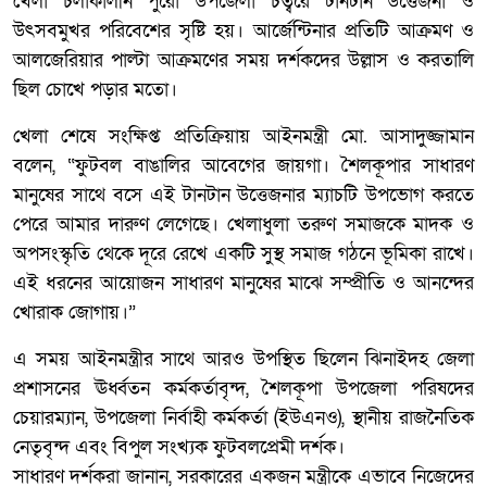
খেলা চলাকালীন পুরো উপজেলা চত্বরে টানটান উত্তেজনা ও
উৎসবমুখর পরিবেশের সৃষ্টি হয়। আর্জেন্টিনার প্রতিটি আক্রমণ ও
আলজেরিয়ার পাল্টা আক্রমণের সময় দর্শকদের উল্লাস ও করতালি
ছিল চোখে পড়ার মতো।
খেলা শেষে সংক্ষিপ্ত প্রতিক্রিয়ায় আইনমন্ত্রী মো. আসাদুজ্জামান
বলেন, “ফুটবল বাঙালির আবেগের জায়গা। শৈলকূপার সাধারণ
মানুষের সাথে বসে এই টানটান উত্তেজনার ম্যাচটি উপভোগ করতে
পেরে আমার দারুণ লেগেছে। খেলাধুলা তরুণ সমাজকে মাদক ও
অপসংস্কৃতি থেকে দূরে রেখে একটি সুস্থ সমাজ গঠনে ভূমিকা রাখে।
এই ধরনের আয়োজন সাধারণ মানুষের মাঝে সম্প্রীতি ও আনন্দের
খোরাক জোগায়।”
এ সময় আইনমন্ত্রীর সাথে আরও উপস্থিত ছিলেন ঝিনাইদহ জেলা
প্রশাসনের ঊর্ধ্বতন কর্মকর্তাবৃন্দ, শৈলকূপা উপজেলা পরিষদের
চেয়ারম্যান, উপজেলা নির্বাহী কর্মকর্তা (ইউএনও), স্থানীয় রাজনৈতিক
নেতৃবৃন্দ এবং বিপুল সংখ্যক ফুটবলপ্রেমী দর্শক।
সাধারণ দর্শকরা জানান, সরকারের একজন মন্ত্রীকে এভাবে নিজেদের