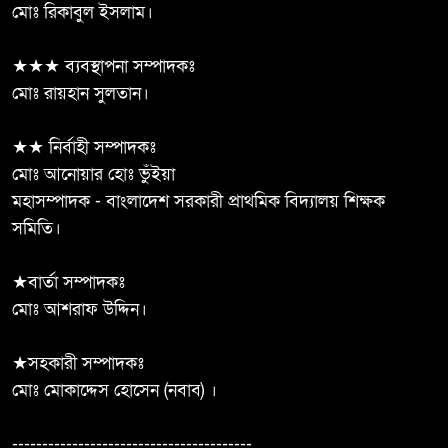
মোঃ রিকাবুল ইসলাম।
জীবননগরে ৪ ট্রান্সফরমার চুরি, চোর
★★★ ব্যবস্থাপনা সম্পাদকঃ
৬
চক্রের ৬ সদস্য গ্রেপ্তার
মোঃ রায়হান সুলতান।
দেবহাটা পারুলিয়া মাধ্যমিক বালিকা
★★ নির্বাহী সম্পাদকঃ
৭
বিদ্যালয়ের সভাপতি মহিউদ্দিন
মোঃ আনোয়ার হোঃ ভুঁইয়া
সিদ্দিকী
মহাসম্পাদক - বাংলাদেশ সরকারী প্রাথমিক বিদ্যালয় শিক্ষক
সমিতি।
মানিকছড়ি উপজেলা বিএনপি’র
৮
নবগঠিত কমিটির সকল নেতৃবৃন্দকে
★বার্তা সম্পাদকঃ
ফুলেল শুভেচ্ছার মাধ্যমে সংবর্ধনা
মোঃ আশরাফ উদ্দিন।
দিয়েছে তিনটহরী ইউনিয়ন বিএনপি ও অঙ্গসংগঠন
★সহকারী সম্পাদকঃ
৭০০ শিক্ষার্থী, সন্তোষজনক ফলাফল;
মোঃ মোকাদ্দেস হোসেন (নবাব) ।
৯
তবু জাতীয়করণ হয়নি দুমকি এ.কে.
মডেল মাধ্যমিক বিদ্যালয় ‎
----------------------------------------