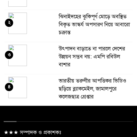
ঝিনাইদহের ঝুকিপূর্ণ মোড়ে অবস্থিত
২
বিকৃত ভাস্কর্য অপসারণ নিয়ে আবারো
চক্রান্ত
উৎপাদন বাড়াতে না পারলে দেশের
৩
উন্নয়ন সম্ভব নয়: এমপি রবিউল
বাশার
ভারতীয় তরুণীর আপত্তিকর ভিডিও
৪
ছড়িয়ে ব্ল্যাকমেইল, জামালপুরে
কলেজছাত্র গ্রেপ্তার
ঝিনাইদহে প্রধানমন্ত্রীর রাজনৈতিক
৫
সহকারী রাশেদ খান “জামায়াত-
এনসিপির মব রাজনীতিই আ’লীগের
★★★ সম্পাদক ও প্রকাশকঃ
ফেরার পথ তৈরি করছে”