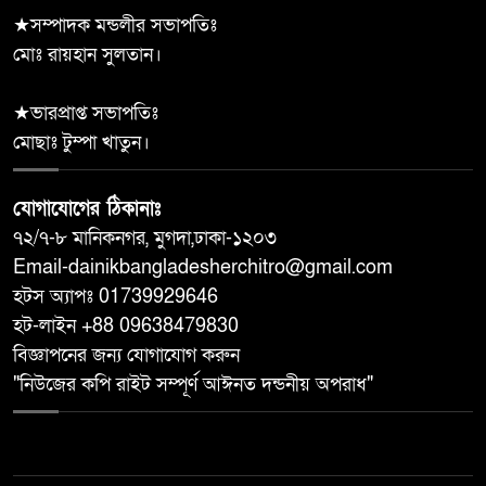
★সম্পাদক মন্ডলীর সভাপতিঃ
শ্যামনগরে দুস্থ, অসহায় ও
মোঃ রায়হান সুলতান।
১০
প্রতিবন্ধীদের মাঝে অনুদানের চেক
বিতরণ
★ভারপ্রাপ্ত সভাপতিঃ
মোছাঃ টুম্পা খাতুন।
যোগাযোগের ঠিকানাঃ
৭২/৭-৮ মানিকনগর, মুগদা,ঢাকা-১২০৩
Email-dainikbangladesherchitro@gmail.com
হটস অ্যাপঃ 01739929646
হট-লাইন +88 09638479830
বিজ্ঞাপনের জন্য যোগাযোগ করুন
"নিউজের কপি রাইট সম্পূর্ণ আঈনত দন্ডনীয় অপরাধ"