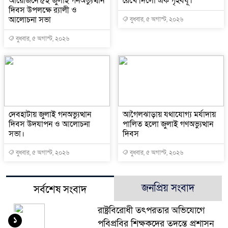
আয়োজনে ৫ই জুলাই গনঅভ্যুত্থান
রেখে দিলো এক গৃহবধূ।
দিবস উপলক্ষে র‍্যালী ও
আলোচনা সভা
বুধবার, ৫ অগাস্ট, ২০২৬
বুধবার, ৫ অগাস্ট, ২০২৬
দেবহাটায় জুলাই গনঅভ্যুত্থান
আগৈলঝাড়ায় যথাযোগ্য মর্যাদায়
দিবস উদযাপন ও আলোচনা
পালিত হলো জুলাই গণঅভ্যুত্থান
সভা।
দিবস
বুধবার, ৫ অগাস্ট, ২০২৬
বুধবার, ৫ অগাস্ট, ২০২৬
জনপ্রিয় সংবাদ
সর্বশেষ সংবাদ
রাষ্ট্রবিরোধী তৎপরতার অভিযোগে
১
পবিপ্রবির শিক্ষকদের তদন্তে প্রশাসন