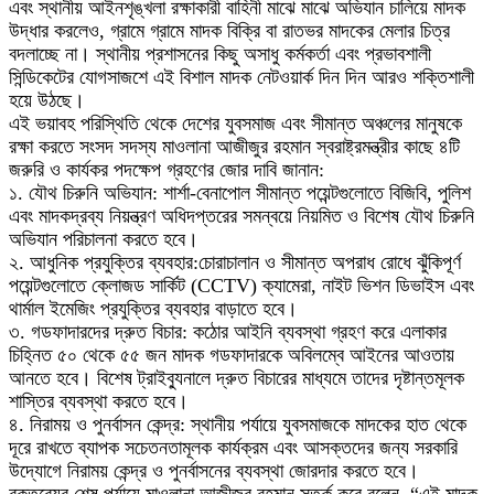
এবং স্থানীয় আইনশৃঙ্খলা রক্ষাকারী বাহিনী মাঝে মাঝে অভিযান চালিয়ে মাদক
উদ্ধার করলেও, গ্রামে গ্রামে মাদক বিক্রি বা রাতভর মাদকের মেলার চিত্র
বদলাচ্ছে না। স্থানীয় প্রশাসনের কিছু অসাধু কর্মকর্তা এবং প্রভাবশালী
সিন্ডিকেটের যোগসাজশে এই বিশাল মাদক নেটওয়ার্ক দিন দিন আরও শক্তিশালী
হয়ে উঠছে।
এই ভয়াবহ পরিস্থিতি থেকে দেশের যুবসমাজ এবং সীমান্ত অঞ্চলের মানুষকে
রক্ষা করতে সংসদ সদস্য মাওলানা আজীজুর রহমান স্বরাষ্ট্রমন্ত্রীর কাছে ৪টি
জরুরি ও কার্যকর পদক্ষেপ গ্রহণের জোর দাবি জানান:
১. যৌথ চিরুনি অভিযান: শার্শা-বেনাপোল সীমান্ত পয়েন্টগুলোতে বিজিবি, পুলিশ
এবং মাদকদ্রব্য নিয়ন্ত্রণ অধিদপ্তরের সমন্বয়ে নিয়মিত ও বিশেষ যৌথ চিরুনি
অভিযান পরিচালনা করতে হবে।
২. আধুনিক প্রযুক্তির ব্যবহার:চোরাচালান ও সীমান্ত অপরাধ রোধে ঝুঁকিপূর্ণ
পয়েন্টগুলোতে ক্লোজড সার্কিট (CCTV) ক্যামেরা, নাইট ভিশন ডিভাইস এবং
থার্মাল ইমেজিং প্রযুক্তির ব্যবহার বাড়াতে হবে।
৩. গডফাদারদের দ্রুত বিচার: কঠোর আইনি ব্যবস্থা গ্রহণ করে এলাকার
চিহ্নিত ৫০ থেকে ৫৫ জন মাদক গডফাদারকে অবিলম্বে আইনের আওতায়
আনতে হবে। বিশেষ ট্রাইব্যুনালে দ্রুত বিচারের মাধ্যমে তাদের দৃষ্টান্তমূলক
শাস্তির ব্যবস্থা করতে হবে।
৪. নিরাময় ও পুনর্বাসন কেন্দ্র: স্থানীয় পর্যায়ে যুবসমাজকে মাদকের হাত থেকে
দূরে রাখতে ব্যাপক সচেতনতামূলক কার্যক্রম এবং আসক্তদের জন্য সরকারি
উদ্যোগে নিরাময় কেন্দ্র ও পুনর্বাসনের ব্যবস্থা জোরদার করতে হবে।
বক্তব্যের শেষ পর্যায়ে মাওলানা আজীজুর রহমান সতর্ক করে বলেন, “এই মাদক