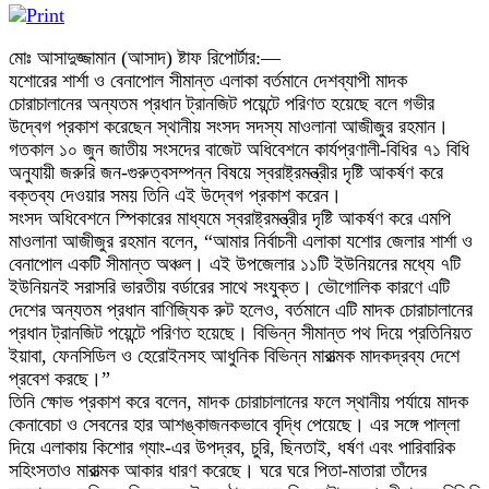
মোঃ আসাদুজ্জামান (আসাদ) ষ্টাফ রিপোর্টার:—
যশোরের শার্শা ও বেনাপোল সীমান্ত এলাকা বর্তমানে দেশব্যাপী মাদক
চোরাচালানের অন্যতম প্রধান ট্রানজিট পয়েন্টে পরিণত হয়েছে বলে গভীর
উদ্বেগ প্রকাশ করেছেন স্থানীয় সংসদ সদস্য মাওলানা আজীজুর রহমান।
গতকাল ১০ জুন জাতীয় সংসদের বাজেট অধিবেশনে কার্যপ্রণালী-বিধির ৭১ বিধি
অনুযায়ী জরুরি জন-গুরুত্বসম্পন্ন বিষয়ে স্বরাষ্ট্রমন্ত্রীর দৃষ্টি আকর্ষণ করে
বক্তব্য দেওয়ার সময় তিনি এই উদ্বেগ প্রকাশ করেন।
সংসদ অধিবেশনে স্পিকারের মাধ্যমে স্বরাষ্ট্রমন্ত্রীর দৃষ্টি আকর্ষণ করে এমপি
মাওলানা আজীজুর রহমান বলেন, “আমার নির্বাচনী এলাকা যশোর জেলার শার্শা ও
বেনাপোল একটি সীমান্ত অঞ্চল। এই উপজেলার ১১টি ইউনিয়নের মধ্যে ৭টি
ইউনিয়নই সরাসরি ভারতীয় বর্ডারের সাথে সংযুক্ত। ভৌগোলিক কারণে এটি
দেশের অন্যতম প্রধান বাণিজ্যিক রুট হলেও, বর্তমানে এটি মাদক চোরাচালানের
প্রধান ট্রানজিট পয়েন্টে পরিণত হয়েছে। বিভিন্ন সীমান্ত পথ দিয়ে প্রতিনিয়ত
ইয়াবা, ফেনসিডিল ও হেরোইনসহ আধুনিক বিভিন্ন মারাত্মক মাদকদ্রব্য দেশে
প্রবেশ করছে।”
তিনি ক্ষোভ প্রকাশ করে বলেন, মাদক চোরাচালানের ফলে স্থানীয় পর্যায়ে মাদক
কেনাবেচা ও সেবনের হার আশঙ্কাজনকভাবে বৃদ্ধি পেয়েছে। এর সঙ্গে পাল্লা
দিয়ে এলাকায় কিশোর গ্যাং-এর উপদ্রব, চুরি, ছিনতাই, ধর্ষণ এবং পারিবারিক
সহিংসতাও মারাত্মক আকার ধারণ করেছে। ঘরে ঘরে পিতা-মাতারা তাঁদের