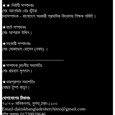
★★ নির্বাহী সম্পাদকঃ
মোঃ আনোয়ার হোঃ ভুঁইয়া
মহাসম্পাদক - বাংলাদেশ সরকারী প্রাথমিক বিদ্যালয় শিক্ষক সমিতি।
★বার্তা সম্পাদকঃ
মোঃ আশরাফ উদ্দিন।
★সহকারী সম্পাদকঃ
মোঃ মোকাদ্দেস হোসেন (নবাব) ।
----------------------------------------
★সম্পাদক মন্ডলীর সভাপতিঃ
মোঃ রায়হান সুলতান।
★ভারপ্রাপ্ত সভাপতিঃ
মোছাঃ টুম্পা খাতুন।
যোগাযোগের ঠিকানাঃ
৭২/৭-৮ মানিকনগর, মুগদা,ঢাকা-১২০৩
Email-dainikbangladesherchitro@gmail.com
হটস অ্যাপঃ 01739929646