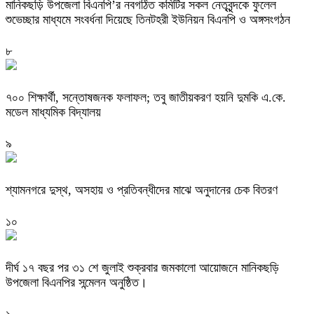
মানিকছড়ি উপজেলা বিএনপি’র নবগঠিত কমিটির সকল নেতৃবৃন্দকে ফুলেল
শুভেচ্ছার মাধ্যমে সংবর্ধনা দিয়েছে তিনটহরী ইউনিয়ন বিএনপি ও অঙ্গসংগঠন
৮
৭০০ শিক্ষার্থী, সন্তোষজনক ফলাফল; তবু জাতীয়করণ হয়নি দুমকি এ.কে.
মডেল মাধ্যমিক বিদ্যালয় ‎
৯
শ্যামনগরে দুস্থ, অসহায় ও প্রতিবন্ধীদের মাঝে অনুদানের চেক বিতরণ
১০
দীর্ঘ ১৭ বছর পর ৩১ শে জুলাই শুক্রবার জমকালো আয়োজনে মানিকছড়ি
উপজেলা বিএনপির সন্মেলন অনুষ্ঠিত।
১