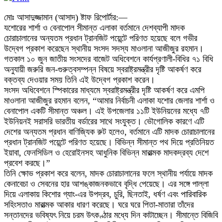
মোঃ আসাদুজ্জামান (আসাদ) ষ্টাফ রিপোর্টার:—
যশোরের শার্শা ও বেনাপোল সীমান্ত এলাকা বর্তমানে দেশব্যাপী মাদক
চোরাচালানের অন্যতম প্রধান ট্রানজিট পয়েন্টে পরিণত হয়েছে বলে গভীর
উদ্বেগ প্রকাশ করেছেন স্থানীয় সংসদ সদস্য মাওলানা আজীজুর রহমান।
গতকাল ১০ জুন জাতীয় সংসদের বাজেট অধিবেশনে কার্যপ্রণালী-বিধির ৭১ বিধি
অনুযায়ী জরুরি জন-গুরুত্বসম্পন্ন বিষয়ে স্বরাষ্ট্রমন্ত্রীর দৃষ্টি আকর্ষণ করে
বক্তব্য দেওয়ার সময় তিনি এই উদ্বেগ প্রকাশ করেন।
সংসদ অধিবেশনে স্পিকারের মাধ্যমে স্বরাষ্ট্রমন্ত্রীর দৃষ্টি আকর্ষণ করে এমপি
মাওলানা আজীজুর রহমান বলেন, “আমার নির্বাচনী এলাকা যশোর জেলার শার্শা ও
বেনাপোল একটি সীমান্ত অঞ্চল। এই উপজেলার ১১টি ইউনিয়নের মধ্যে ৭টি
ইউনিয়নই সরাসরি ভারতীয় বর্ডারের সাথে সংযুক্ত। ভৌগোলিক কারণে এটি
দেশের অন্যতম প্রধান বাণিজ্যিক রুট হলেও, বর্তমানে এটি মাদক চোরাচালানের
প্রধান ট্রানজিট পয়েন্টে পরিণত হয়েছে। বিভিন্ন সীমান্ত পথ দিয়ে প্রতিনিয়ত
ইয়াবা, ফেনসিডিল ও হেরোইনসহ আধুনিক বিভিন্ন মারাত্মক মাদকদ্রব্য দেশে
প্রবেশ করছে।”
তিনি ক্ষোভ প্রকাশ করে বলেন, মাদক চোরাচালানের ফলে স্থানীয় পর্যায়ে মাদক
কেনাবেচা ও সেবনের হার আশঙ্কাজনকভাবে বৃদ্ধি পেয়েছে। এর সঙ্গে পাল্লা
দিয়ে এলাকায় কিশোর গ্যাং-এর উপদ্রব, চুরি, ছিনতাই, ধর্ষণ এবং পারিবারিক
সহিংসতাও মারাত্মক আকার ধারণ করেছে। ঘরে ঘরে পিতা-মাতারা তাঁদের
সন্তানদের ভবিষ্যৎ নিয়ে চরম উৎকণ্ঠার মধ্যে দিন কাটাচ্ছেন। সীমান্তে বিজিবি