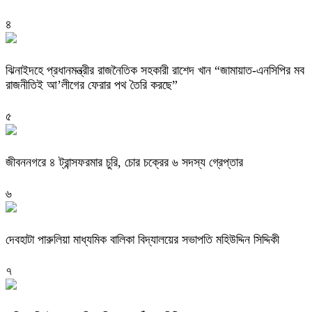
৪
ঝিনাইদহে প্রধানমন্ত্রীর রাজনৈতিক সহকারী রাশেদ খান “জামায়াত-এনসিপির মব
রাজনীতিই আ’লীগের ফেরার পথ তৈরি করছে”
৫
জীবননগরে ৪ ট্রান্সফরমার চুরি, চোর চক্রের ৬ সদস্য গ্রেপ্তার
৬
দেবহাটা পারুলিয়া মাধ্যমিক বালিকা বিদ্যালয়ের সভাপতি মহিউদ্দিন সিদ্দিকী
৭