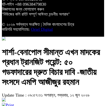
হট-লাইন +88 09638479830
বিজ্ঞাপনের জন্য যোগাযোগ করুন
"নিউজের কপি রাইট সম্পূর্ণ আঈনত দন্ডনীয় অপরাধ"
© ২০২৬ সর্বস্বত্ব সংরক্ষিত | দৈনিক বাংলাদেশের চিত্র
কারিগরি সহযোগিতায়:
Oriel Digital
শার্শা-বেনাপোল সীমান্ত এখন মাদকের
প্রধান ট্রানজিট পয়েন্ট: ৫০
গডফাদারের দ্রুত বিচার দাবি -জাতীয়
সংসদে এমপি আজীজুর রহমান
Update Time : ০৯:৫৭:৩১ অপরাহ্ন, শুক্রবার, ১২ জুন ২০২৬