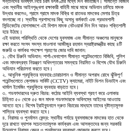
সন্তানদের ভবিষ্যৎ নিয়ে চরম উৎকণ্ঠার মধ্যে দিন কাটাচ্ছেন। সীমান্তে বিজিবি
এবং স্থানীয় আইনশৃঙ্খলা রক্ষাকারী বাহিনী মাঝে মাঝে অভিযান চালিয়ে মাদক
উদ্ধার করলেও, গ্রামে গ্রামে মাদক বিক্রি বা রাতভর মাদকের মেলার চিত্র
বদলাচ্ছে না। স্থানীয় প্রশাসনের কিছু অসাধু কর্মকর্তা এবং প্রভাবশালী
সিন্ডিকেটের যোগসাজশে এই বিশাল মাদক নেটওয়ার্ক দিন দিন আরও শক্তিশালী
হয়ে উঠছে।
এই ভয়াবহ পরিস্থিতি থেকে দেশের যুবসমাজ এবং সীমান্ত অঞ্চলের মানুষকে
রক্ষা করতে সংসদ সদস্য মাওলানা আজীজুর রহমান স্বরাষ্ট্রমন্ত্রীর কাছে ৪টি
জরুরি ও কার্যকর পদক্ষেপ গ্রহণের জোর দাবি জানান:
১. যৌথ চিরুনি অভিযান: শার্শা-বেনাপোল সীমান্ত পয়েন্টগুলোতে বিজিবি, পুলিশ
এবং মাদকদ্রব্য নিয়ন্ত্রণ অধিদপ্তরের সমন্বয়ে নিয়মিত ও বিশেষ যৌথ চিরুনি
অভিযান পরিচালনা করতে হবে।
২. আধুনিক প্রযুক্তির ব্যবহার:চোরাচালান ও সীমান্ত অপরাধ রোধে ঝুঁকিপূর্ণ
পয়েন্টগুলোতে ক্লোজড সার্কিট (CCTV) ক্যামেরা, নাইট ভিশন ডিভাইস এবং
থার্মাল ইমেজিং প্রযুক্তির ব্যবহার বাড়াতে হবে।
৩. গডফাদারদের দ্রুত বিচার: কঠোর আইনি ব্যবস্থা গ্রহণ করে এলাকার
চিহ্নিত ৫০ থেকে ৫৫ জন মাদক গডফাদারকে অবিলম্বে আইনের আওতায়
আনতে হবে। বিশেষ ট্রাইব্যুনালে দ্রুত বিচারের মাধ্যমে তাদের দৃষ্টান্তমূলক
শাস্তির ব্যবস্থা করতে হবে।
৪. নিরাময় ও পুনর্বাসন কেন্দ্র: স্থানীয় পর্যায়ে যুবসমাজকে মাদকের হাত থেকে
দূরে রাখতে ব্যাপক সচেতনতামূলক কার্যক্রম এবং আসক্তদের জন্য সরকারি
উদ্যোগে নিরাময় কেন্দ্র ও পুনর্বাসনের ব্যবস্থা জোরদার করতে হবে।