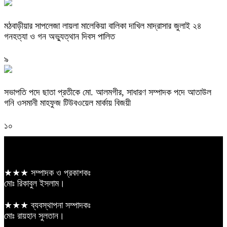
মঠবাড়ীয়ার সাপলেজা লায়লা মালেকিয়া বালিকা দাখিল মাদ্রাসার জুলাই ২৪
গনহত্যা ও গন অভ্যুত্থান দিবস পালিত
৯
সভাপতি পদে ছাতা প্রতীকে মো. আলমগীর, সাধারণ সম্পাদক পদে আতাউল
গনি ওসমানী মাহফুজ টিউবওয়েল মার্কায় বিজয়ী
১০
★★★ সম্পাদক ও প্রকাশকঃ
মোঃ রিকাবুল ইসলাম।
★★★ ব্যবস্থাপনা সম্পাদকঃ
মোঃ রায়হান সুলতান।