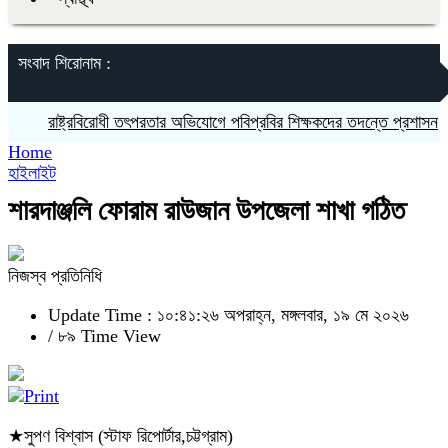
সংবাদ শিরোনাম :
রাষ্ট্রবিরোধী তৎপরতার অভিযোগে পবিপ্রবির শিক্ষকদের তদন্তে প্রশাসন
ঝিন
Home
হাইলাইট
শারদাঞ্জলি ফোরাম রাউজান উপজেলা শাখা গঠিত
নিজস্ব প্রতিনিধি
Update Time : ১০:৪১:২৬ অপরাহ্ন, মঙ্গলবার, ১৯ মে ২০২৬
/
৮৯ Time View
★সুপণ বিশ্বাস (স্টাফ রিপোর্টার,চট্টগ্রাম)