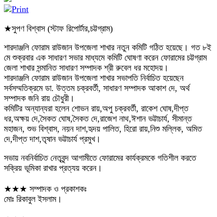
★সুপণ বিশ্বাস (স্টাফ রিপোর্টার,চট্টগ্রাম)
শারদাঞ্জলি ফোরাম রাউজান উপজেলা শাখার নতুন কমিটি গঠিত হয়েছে। গত ৮ই
মে শুক্রবার এক সাধারণ সভার মাধ্যমে কমিটি ঘোষণা করেন ফোরামের চট্টগ্রাম
জেলা শাখার সন্মানিত সাধারণ সম্পাদক শ্রী রুবেল ধর মহোদয়।
শারদাঞ্জলি ফোরাম রাউজান উপজেলা শাখার সভাপতি নির্বাচিত হয়েছেন
সর্বসম্মতিক্রমে ডা. উত্তম চক্রবর্তী, সাধারণ সম্পাদক আকাশ দে, অর্থ
সম্পাদক জনি রায় চৌধুরী।
কমিটির অন্যান্যরা হলেন শোভন রায়,অপু চক্রবর্তী, রাকেশ ঘোষ,দীপ্ত
ধর,অক্ষয় দে,সৈকত ঘোষ,সৈকত দে,রাজেশ নাথ,ঈশান ভট্টাচার্য, সীমান্ত
মহাজন, শুভ বিশ্বাস, নয়ন দাশ,হৃদয় পালিত, হিরো রায়,নিশু মল্লিক, অমিত
দে,দীপ্ত দাশ,তৃষান ভট্টাচার্য প্রমুখ।
সভায় নবনির্বাচিত নেতৃবৃন্দ আগামীতে ফোরামের কার্যক্রমকে গতিশীল করতে
সক্রিয় ভূমিকা রাখার প্রত্যয় করেন।
★★★ সম্পাদক ও প্রকাশকঃ
মোঃ রিকাবুল ইসলাম।