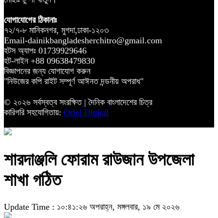
যোগাযোগের ঠিকানাঃ
৭২/৭-৮ মানিকনগর, মুগদা,ঢাকা-১২০৩
Email-dainikbangladesherchitro@gmail.com
হটস অ্যাপঃ 01739929646
হট-লাইন +88 09638479830
বিজ্ঞাপনের জন্য যোগাযোগ করুন
"নিউজের কপি রাইট সম্পূর্ণ আঈনত দন্ডনীয় অপরাধ"
© ২০২৬ সর্বস্বত্ব সংরক্ষিত | দৈনিক বাংলাদেশের চিত্র
কারিগরি সহযোগিতায়:
Oriel Digital
শারদাঞ্জলি ফোরাম রাউজান উপজেলা
শাখা গঠিত
Update Time : ১০:৪১:২৬ অপরাহ্ন, মঙ্গলবার, ১৯ মে ২০২৬