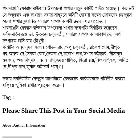
শারদাঞ্জলি ফোরাম রাউজান উপজেলা শাখার নতুন কমিটি গঠিত হয়েছে। গত ৮ই
মে শুক্রবার এক সাধারণ সভার মাধ্যমে কমিটি ঘোষণা করেন ফোরামের চট্টগ্রাম
জেলা শাখার সন্মানিত সাধারণ সম্পাদক শ্রী রুবেল ধর মহোদয়।
শারদাঞ্জলি ফোরাম রাউজান উপজেলা শাখার সভাপতি নির্বাচিত হয়েছেন
সর্বসম্মতিক্রমে ডা. উত্তম চক্রবর্তী, সাধারণ সম্পাদক আকাশ দে, অর্থ
সম্পাদক জনি রায় চৌধুরী।
কমিটির অন্যান্যরা হলেন শোভন রায়,অপু চক্রবর্তী, রাকেশ ঘোষ,দীপ্ত
ধর,অক্ষয় দে,সৈকত ঘোষ,সৈকত দে,রাজেশ নাথ,ঈশান ভট্টাচার্য, সীমান্ত
মহাজন, শুভ বিশ্বাস, নয়ন দাশ,হৃদয় পালিত, হিরো রায়,নিশু মল্লিক, অমিত
দে,দীপ্ত দাশ,তৃষান ভট্টাচার্য প্রমুখ।
সভায় নবনির্বাচিত নেতৃবৃন্দ আগামীতে ফোরামের কার্যক্রমকে গতিশীল করতে
সক্রিয় ভূমিকা রাখার প্রত্যয় করেন।
Tag :
Please Share This Post in Your Social Media
About Author Information