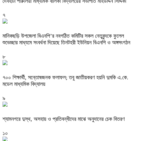
দেবহাটা পারুলিয়া মাধ্যমিক বালিকা বিদ্যালয়ের সভাপতি মহিউদ্দিন সিদ্দিকী
৭
মানিকছড়ি উপজেলা বিএনপি’র নবগঠিত কমিটির সকল নেতৃবৃন্দকে ফুলেল
শুভেচ্ছার মাধ্যমে সংবর্ধনা দিয়েছে তিনটহরী ইউনিয়ন বিএনপি ও অঙ্গসংগঠন
৮
৭০০ শিক্ষার্থী, সন্তোষজনক ফলাফল; তবু জাতীয়করণ হয়নি দুমকি এ.কে.
মডেল মাধ্যমিক বিদ্যালয় ‎
৯
শ্যামনগরে দুস্থ, অসহায় ও প্রতিবন্ধীদের মাঝে অনুদানের চেক বিতরণ
১০