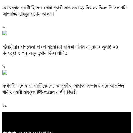
চেয়ারম্যান প্রার্থী হিসেবে দোয়া প্রার্থী সাপলেজা ইউনিয়নের বিএন পি সভাপতি
আলহাজ্জ হাবিবুর রহমান আকন।
৮
মঠবাড়ীয়ার সাপলেজা লায়লা মালেকিয়া বালিকা দাখিল মাদ্রাসার জুলাই ২৪
গনহত্যা ও গন অভ্যুত্থান দিবস পালিত
৯
সভাপতি পদে ছাতা প্রতীকে মো. আলমগীর, সাধারণ সম্পাদক পদে আতাউল
গনি ওসমানী মাহফুজ টিউবওয়েল মার্কায় বিজয়ী
১০