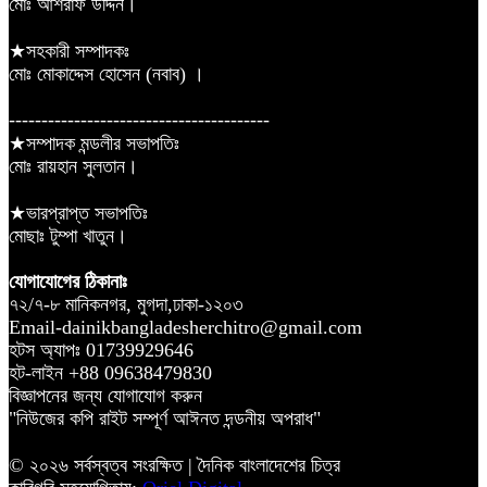
মোঃ আশরাফ উদ্দিন।
★সহকারী সম্পাদকঃ
মোঃ মোকাদ্দেস হোসেন (নবাব) ।
----------------------------------------
★সম্পাদক মন্ডলীর সভাপতিঃ
মোঃ রায়হান সুলতান।
★ভারপ্রাপ্ত সভাপতিঃ
মোছাঃ টুম্পা খাতুন।
যোগাযোগের ঠিকানাঃ
৭২/৭-৮ মানিকনগর, মুগদা,ঢাকা-১২০৩
Email-dainikbangladesherchitro@gmail.com
হটস অ্যাপঃ 01739929646
হট-লাইন +88 09638479830
বিজ্ঞাপনের জন্য যোগাযোগ করুন
"নিউজের কপি রাইট সম্পূর্ণ আঈনত দন্ডনীয় অপরাধ"
© ২০২৬ সর্বস্বত্ব সংরক্ষিত | দৈনিক বাংলাদেশের চিত্র