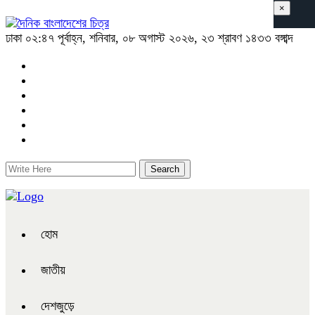
×
ঢাকা
০২:৪৭ পূর্বাহ্ন, শনিবার, ০৮ অগাস্ট ২০২৬, ২৩ শ্রাবণ ১৪৩৩ বঙ্গাব্দ
হোম
জাতীয়
দেশজুড়ে