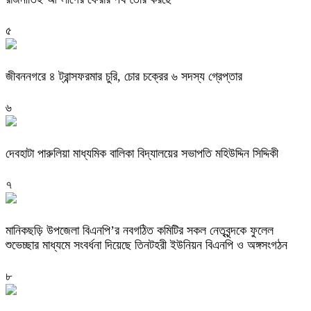
৫
জীবননগরে ৪ ট্রান্সফরমার চুরি, চোর চক্রের ৬ সদস্য গ্রেপ্তার
৬
দেবহাটা পারুলিয়া মাধ্যমিক বালিকা বিদ্যালয়ের সভাপতি মহিউদ্দিন সিদ্দিকী
৭
মানিকছড়ি উপজেলা বিএনপি’র নবগঠিত কমিটির সকল নেতৃবৃন্দকে ফুলেল
শুভেচ্ছার মাধ্যমে সংবর্ধনা দিয়েছে তিনটহরী ইউনিয়ন বিএনপি ও অঙ্গসংগঠন
৮