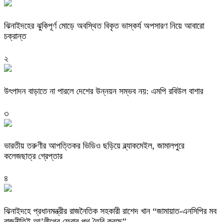
ঝিনাইদহের ঝুকিপূর্ণ মোড়ে অবস্থিত বিকৃত ভাস্কর্য অপসারণ নিয়ে আবারো
চক্রান্ত
২
উৎপাদন বাড়াতে না পারলে দেশের উন্নয়ন সম্ভব নয়: এমপি রবিউল বাশার
৩
ভারতীয় তরুণীর আপত্তিকর ভিডিও ছড়িয়ে ব্ল্যাকমেইল, জামালপুরে
কলেজছাত্র গ্রেপ্তার
৪
ঝিনাইদহে প্রধানমন্ত্রীর রাজনৈতিক সহকারী রাশেদ খান “জামায়াত-এনসিপির মব
রাজনীতিই আ’লীগের ফেরার পথ তৈরি করছে”