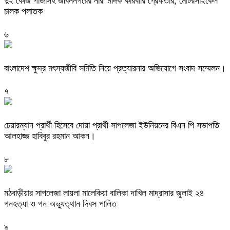
দুই কেজি গাঁজাসহ জীবননগরের নারী মাদক কারবারি গ্রেফতার, মোটরসাইকেল
চালক পলাতক
৬
বাংলাদেশ ক্ষুদ্র মৎস্যজীবি সমিতি নিয়ে প্রত্যারনার অভিযোগে সংবাদ সম্মেলন।
৭
চেয়ারম্যান প্রার্থী হিসেবে দোয়া প্রার্থী সাপলেজা ইউনিয়নের বিএন পি সভাপতি
আলহাজ্জ হাবিবুর রহমান আকন।
৮
মঠবাড়ীয়ার সাপলেজা লায়লা মালেকিয়া বালিকা দাখিল মাদ্রাসার জুলাই ২৪
গনহত্যা ও গন অভ্যুত্থান দিবস পালিত
৯