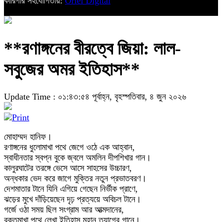
কারিগরি সহযোগিতায়:
Oriel Digital
**রণাঙ্গনের বীরত্বে জিয়া: লাল-
সবুজের অমর ইতিহাস**
Update Time : ০১:৪৩:৫৪ পূর্বাহ্ন, বৃহস্পতিবার, ৪ জুন ২০২৬
মোহাম্মদ হানিফ।
রণাঙ্গনের ধুলোমাখা পথে জেগে ওঠে এক আহ্বান,
স্বাধীনতার স্বপ্ন বুকে জ্বলে অমলিন দীপশিখার গান।
কালুরঘাটের তরঙ্গে ভেসে আসে সাহসের উচ্চারণ,
অন্ধকার ভেদ করে জাগে মুক্তির নতুন প্রভাতবরণ।
দেশমাতার টানে যিনি এগিয়ে গেছেন নির্ভীক প্রাণে,
ঝড়ের মুখে দাঁড়িয়েছেন দৃঢ় প্রত্যয়ে অবিচল টানে।
গর্জে ওঠা সময় ছিল সংগ্রাম আর আত্মদানের,
রক্তমাখা পথে লেখা ইতিহাস মহান ত্যাগের গানে।