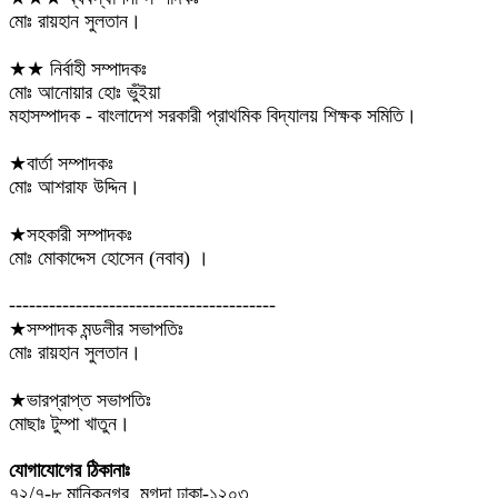
মোঃ রায়হান সুলতান।
★★ নির্বাহী সম্পাদকঃ
মোঃ আনোয়ার হোঃ ভুঁইয়া
মহাসম্পাদক - বাংলাদেশ সরকারী প্রাথমিক বিদ্যালয় শিক্ষক সমিতি।
★বার্তা সম্পাদকঃ
মোঃ আশরাফ উদ্দিন।
★সহকারী সম্পাদকঃ
মোঃ মোকাদ্দেস হোসেন (নবাব) ।
----------------------------------------
★সম্পাদক মন্ডলীর সভাপতিঃ
মোঃ রায়হান সুলতান।
★ভারপ্রাপ্ত সভাপতিঃ
মোছাঃ টুম্পা খাতুন।
যোগাযোগের ঠিকানাঃ
৭২/৭-৮ মানিকনগর, মুগদা,ঢাকা-১২০৩