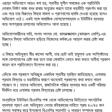
এছাড়া অভিযোগে আরও বলা হয়, স্থানীয় সুশীল সমাজের এক প্রতিনিধি
দোকান নির্মাণ কাজ বন্ধ রাখার অনুরোধ করলে তাকে ভয়ভীতি প্রদর্শন করা হয়
এবং পরে তার বিরুদ্ধে মিথ্যা মামলা ও প্রাণনাশের হুমকি দেওয়া হয়েছে বলেও
অভিযোগ ওঠে। একই সঙ্গে সামাজিক যোগাযোগমাধ্যম ও ইউটিউব ব্যবহার
করে অপপ্রচার চালানোর অভিযোগও আনা হয়েছে।
অভিযোগকারীদের দাবি, সংসদ সদস্য মো. কামরুজ্জামান (কামরুল এমপি)-এর
বিরুদ্ধে মিথ্যা অভিযোগ ছড়িয়ে নিজেদের কর্মকাণ্ড আড়াল করার চেষ্টা করা
হচ্ছে।
এ বিষয়ে অভিযুক্ত মীর কাসেম আলী, তার ছোট ভাই হাবুল্লা এবং সংশ্লিষ্টদের
সঙ্গে যোগাযোগের চেষ্টা করা হলে তারা মোবাইল ফোনে কথা বলতে অনীহা প্রকাশ
করেন বলে প্রতিবেদনে উল্লেখ করা হয়।
এদিকে নাম প্রকাশে অনিচ্ছুক একাধিক স্থানীয় ব্যক্তি জানিয়েছেন, এলাকায়
প্রভাব বিস্তার ও ভয়ভীতির কারণে অনেকেই প্রকাশ্যে কথা বলতে সাহস
পাচ্ছেন না। তাদের অভিযোগ, রাজনৈতিক পরিচয় ব্যবহার করে একটি পরিবার
দীর্ঘদিন ধরে এলাকায় প্রভাব বিস্তারের চেষ্টা চালাচ্ছে।
অন্যদিকে ইউনিয়ন বিএনপির পক্ষ থেকে অভিযোগের ভিত্তিতে সাংগঠনিক
ব্যবস্থা গ্রহণ এবং অভিযুক্ত নেতার বহিষ্কারের দাবিতে প্রায় ৪০/৪৫ জন
সদস্য স্বাক্ষর করে উপজেলা বিএনপির সভাপতি ও সাধারণ সম্পাদক বরাবর