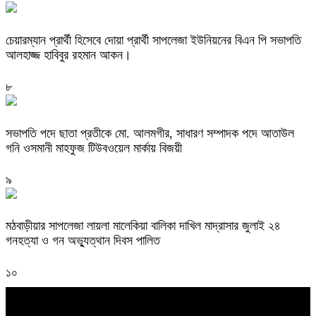
চেয়ারম্যান প্রার্থী হিসেবে দোয়া প্রার্থী সাপলেজা ইউনিয়নের বিএন পি সভাপতি
আলহাজ্জ হাবিবুর রহমান আকন।
৮
সভাপতি পদে ছাতা প্রতীকে মো. আলমগীর, সাধারণ সম্পাদক পদে আতাউল
গনি ওসমানী মাহফুজ টিউবওয়েল মার্কায় বিজয়ী
৯
মঠবাড়ীয়ার সাপলেজা লায়লা মালেকিয়া বালিকা দাখিল মাদ্রাসার জুলাই ২৪
গনহত্যা ও গন অভ্যুত্থান দিবস পালিত
১০