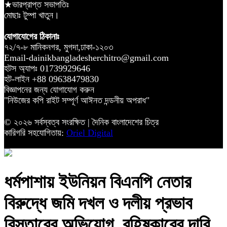
★ভারপ্রাপ্ত সভাপতিঃ
মোছাঃ টুম্পা খাতুন।
যোগাযোগের ঠিকানাঃ
৭২/৭-৮ মানিকনগর, মুগদা,ঢাকা-১২০৩
Email-dainikbangladesherchitro@gmail.com
হটস অ্যাপঃ 01739929646
হট-লাইন +88 09638479830
বিজ্ঞাপনের জন্য যোগাযোগ করুন
"নিউজের কপি রাইট সম্পূর্ণ আঈনত দন্ডনীয় অপরাধ"
© ২০২৬ সর্বস্বত্ব সংরক্ষিত | দৈনিক বাংলাদেশের চিত্র
কারিগরি সহযোগিতায়:
Oriel Digital
ধর্মপাশায় ইউনিয়ন বিএনপি নেতার
বিরুদ্ধে জমি দখল ও দলীয় প্রভাব
বিস্তারের অভিযোগ, বহিষ্কারের দাবি