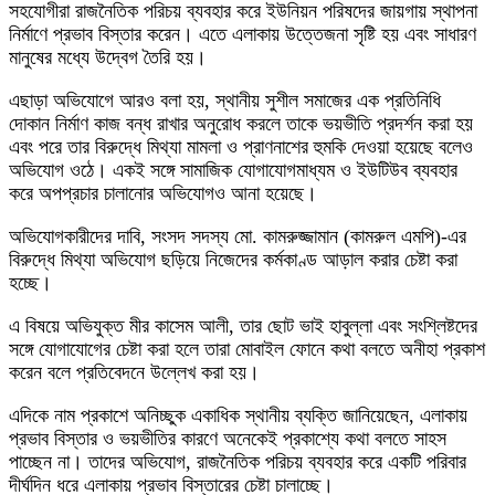
সহযোগীরা রাজনৈতিক পরিচয় ব্যবহার করে ইউনিয়ন পরিষদের জায়গায় স্থাপনা
নির্মাণে প্রভাব বিস্তার করেন। এতে এলাকায় উত্তেজনা সৃষ্টি হয় এবং সাধারণ
মানুষের মধ্যে উদ্বেগ তৈরি হয়।
এছাড়া অভিযোগে আরও বলা হয়, স্থানীয় সুশীল সমাজের এক প্রতিনিধি
দোকান নির্মাণ কাজ বন্ধ রাখার অনুরোধ করলে তাকে ভয়ভীতি প্রদর্শন করা হয়
এবং পরে তার বিরুদ্ধে মিথ্যা মামলা ও প্রাণনাশের হুমকি দেওয়া হয়েছে বলেও
অভিযোগ ওঠে। একই সঙ্গে সামাজিক যোগাযোগমাধ্যম ও ইউটিউব ব্যবহার
করে অপপ্রচার চালানোর অভিযোগও আনা হয়েছে।
অভিযোগকারীদের দাবি, সংসদ সদস্য মো. কামরুজ্জামান (কামরুল এমপি)-এর
বিরুদ্ধে মিথ্যা অভিযোগ ছড়িয়ে নিজেদের কর্মকাণ্ড আড়াল করার চেষ্টা করা
হচ্ছে।
এ বিষয়ে অভিযুক্ত মীর কাসেম আলী, তার ছোট ভাই হাবুল্লা এবং সংশ্লিষ্টদের
সঙ্গে যোগাযোগের চেষ্টা করা হলে তারা মোবাইল ফোনে কথা বলতে অনীহা প্রকাশ
করেন বলে প্রতিবেদনে উল্লেখ করা হয়।
এদিকে নাম প্রকাশে অনিচ্ছুক একাধিক স্থানীয় ব্যক্তি জানিয়েছেন, এলাকায়
প্রভাব বিস্তার ও ভয়ভীতির কারণে অনেকেই প্রকাশ্যে কথা বলতে সাহস
পাচ্ছেন না। তাদের অভিযোগ, রাজনৈতিক পরিচয় ব্যবহার করে একটি পরিবার
দীর্ঘদিন ধরে এলাকায় প্রভাব বিস্তারের চেষ্টা চালাচ্ছে।