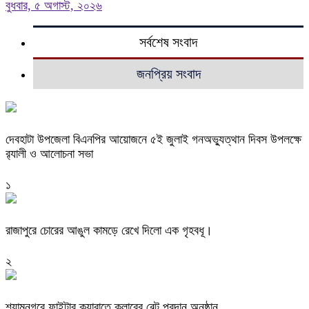
বুধবার, ৫ অগাস্ট, ২০২৬
সর্বশেষ সংবাদ
জনপ্রিয় সংবাদ
দেবহাটা উপজেলা বিএনপির আয়োজনে ৫ই জুলাই গনঅভ্যুত্থান দিবস উপলক্ষে
র‍্যালী ও আলোচনা সভা
১
রাজাপুরে চোরের আঙুল কামড়ে রেখে দিলো এক গৃহবধূ।
২
শ্যামনগরে ফাইটার ক্যারাতে ক্লাবের বেল্ট প্রদান অনুষ্ঠান