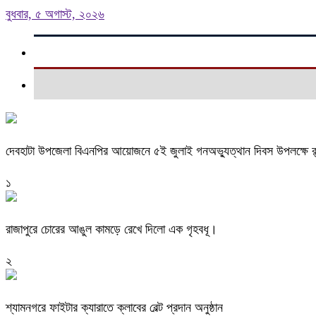
বুধবার, ৫ অগাস্ট, ২০২৬
দেবহাটা উপজেলা বিএনপির আয়োজনে ৫ই জুলাই গনঅভ্যুত্থান দিবস উপলক্ষে র
১
রাজাপুরে চোরের আঙুল কামড়ে রেখে দিলো এক গৃহবধূ।
২
শ্যামনগরে ফাইটার ক্যারাতে ক্লাবের বেল্ট প্রদান অনুষ্ঠান