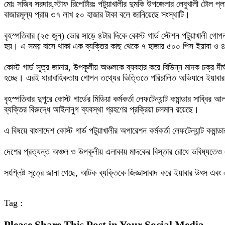
‎মোঃ সজিব সরদার,‎স্টাফ রিপোর্টারঃ পটুয়াখালীর দুমকি উপজেলার লেবুখালী টো
বাজারমূল্য প্রায় ৩৭ লাখ ৫০ হাজার টাকা বলে জানিয়েছে সংস্থাটি।
‎বৃহস্পতিবার (২৫ জুন) ভোর সাড়ে ৪টার দিকে কোস্ট গার্ড স্টেশন পটুয়াখালী গ
হয়। এ সময় বাসে থাকা এক ব্যক্তির কাছ থেকে ৭ হাজার ৫০০ পিস ইয়াবা ও 
‎কোস্ট গার্ড সূত্র জানায়, উপকূলীয় অঞ্চলকে ব্যবহার করে বিভিন্ন মাদক চক্র 
হচ্ছে। এরই ধারাবাহিকতায় গোপন তথ্যের ভিত্তিতে পরিচালিত অভিযানে ইয়াবা
‎বৃহস্পতিবার দুপুরে কোস্ট গার্ডের মিডিয়া কর্মকর্তা লেফটেন্যান্ট কমান্ডার স
ব্যক্তির বিরুদ্ধে আইনানুগ ব্যবস্থা গ্রহণের প্রক্রিয়া চলমান রয়েছে।
‎এ বিষয়ে বাংলাদেশ কোস্ট গার্ড পটুয়াখালীর অপারেশন কর্মকর্তা লেফটেন্যান্ট ক
‎দেশের প্রত্যন্ত অঞ্চল ও উপকূলীয় এলাকায় মাদকের বিস্তার রোধে ভবিষ্যত
‎সংশ্লিষ্ট সূত্রে জানা গেছে, আটক ব্যক্তিকে জিজ্ঞাসাবাদ করে ইয়াবার উৎস এবং 
Tag :