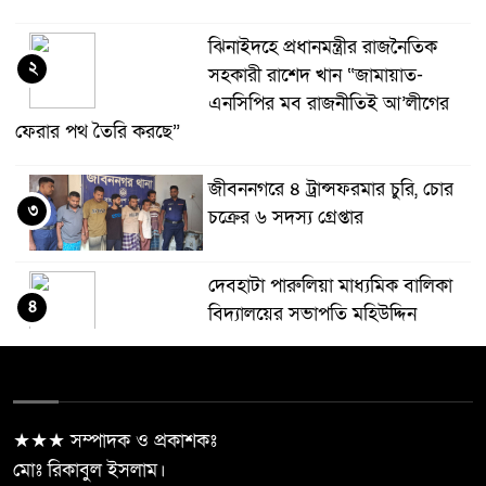
ঝিনাইদহে প্রধানমন্ত্রীর রাজনৈতিক
২
সহকারী রাশেদ খান “জামায়াত-
এনসিপির মব রাজনীতিই আ’লীগের
ফেরার পথ তৈরি করছে”
জীবননগরে ৪ ট্রান্সফরমার চুরি, চোর
৩
চক্রের ৬ সদস্য গ্রেপ্তার
দেবহাটা পারুলিয়া মাধ্যমিক বালিকা
৪
বিদ্যালয়ের সভাপতি মহিউদ্দিন
সিদ্দিকী
মানিকছড়ি উপজেলা বিএনপি’র
৫
নবগঠিত কমিটির সকল নেতৃবৃন্দকে
★★★ সম্পাদক ও প্রকাশকঃ
ফুলেল শুভেচ্ছার মাধ্যমে সংবর্ধনা
মোঃ রিকাবুল ইসলাম।
দিয়েছে তিনটহরী ইউনিয়ন বিএনপি ও অঙ্গসংগঠন