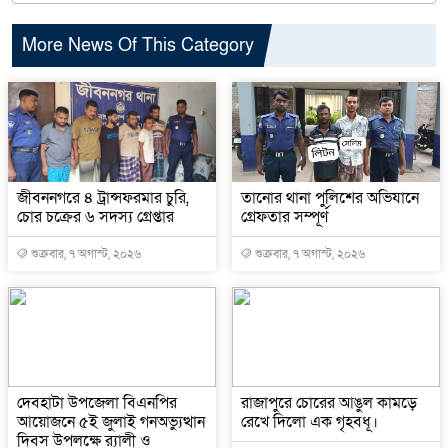
More News Of This Category
জীবননগরে ৪ ট্রান্সফরমার চুরি,
তানোর থানা পুলিশের অভিযানে
চোর চক্রের ৬ সদস্য গ্রেপ্তার
গ্রেফতার সম্পূর্ণ
শুক্রবার, ৭ অগাস্ট, ২০২৬
শুক্রবার, ৭ অগাস্ট, ২০২৬
দেবহাটা উপজেলা বিএনপির
রাজাপুরে চোরের আঙুল কামড়ে
আয়োজনে ৫ই জুলাই গনঅভ্যুত্থান
রেখে দিলো এক গৃহবধূ।
দিবস উপলক্ষে র‍্যালী ও