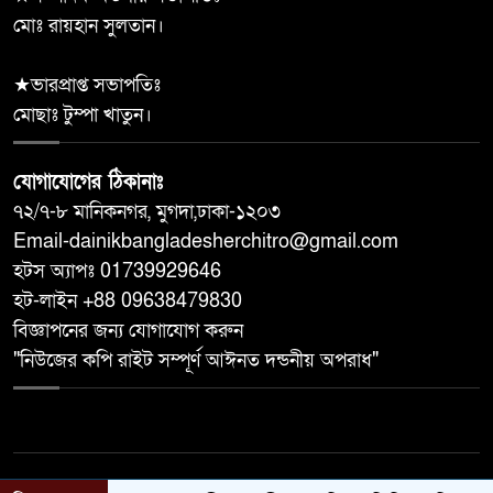
মোঃ রায়হান সুলতান।
রাজাপুরে চোরের আঙুল কামড়ে রেখে
১০
দিলো এক গৃহবধূ।
★ভারপ্রাপ্ত সভাপতিঃ
মোছাঃ টুম্পা খাতুন।
যোগাযোগের ঠিকানাঃ
৭২/৭-৮ মানিকনগর, মুগদা,ঢাকা-১২০৩
Email-dainikbangladesherchitro@gmail.com
হটস অ্যাপঃ 01739929646
হট-লাইন +88 09638479830
বিজ্ঞাপনের জন্য যোগাযোগ করুন
"নিউজের কপি রাইট সম্পূর্ণ আঈনত দন্ডনীয় অপরাধ"