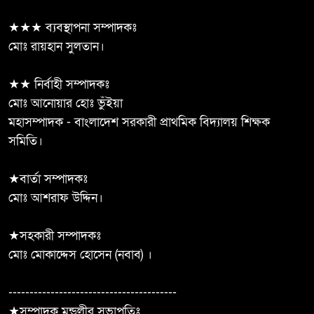
★★★ ব্যবস্থাপনা সম্পাদকঃ
৭০০ শিক্ষার্থী, সন্তোষজনক ফলাফল;
মোঃ রায়হান সুলতান।
৬
তবু জাতীয়করণ হয়নি দুমকি এ.কে.
মডেল মাধ্যমিক বিদ্যালয় ‎
★★ নির্বাহী সম্পাদকঃ
মোঃ আনোয়ার হোঃ ভুঁইয়া
শ্যামনগরে দুস্থ, অসহায় ও
মহাসম্পাদক - বাংলাদেশ সরকারী প্রাথমিক বিদ্যালয় শিক্ষক
৭
প্রতিবন্ধীদের মাঝে অনুদানের চেক
সমিতি।
বিতরণ
★বার্তা সম্পাদকঃ
তানোর থানা পুলিশের অভিযানে
৮
মোঃ আশরাফ উদ্দিন।
গ্রেফতার সম্পূর্ণ
★সহকারী সম্পাদকঃ
দেবহাটা উপজেলা বিএনপির
মোঃ মোকাদ্দেস হোসেন (নবাব) ।
৯
আয়োজনে ৫ই জুলাই গনঅভ্যুত্থান
দিবস উপলক্ষে র‍্যালী ও আলোচনা
----------------------------------------
সভা
★সম্পাদক মন্ডলীর সভাপতিঃ