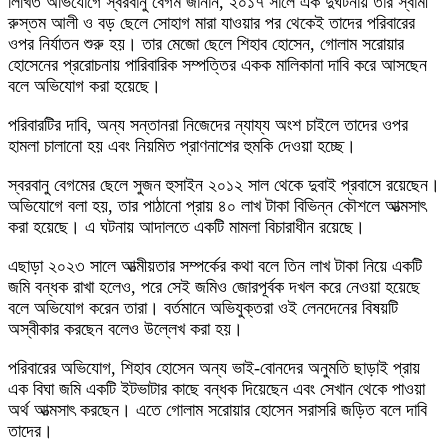
লিখিত অভিযোগে স্বরবানু বেগম জানান, ২০১৭ সালে এক দুর্ঘটনায় তার স্বামী
রুস্তম আলী ও বড় ছেলে সোহাগ মারা যাওয়ার পর থেকেই তাদের পরিবারের
ওপর নির্যাতন শুরু হয়। তার মেজো ছেলে শিহাব হোসেন, গোলাম সরোয়ার
হোসেনের প্ররোচনায় পারিবারিক সম্পত্তির একক মালিকানা দাবি করে আসছেন
বলে অভিযোগ করা হয়েছে।
পরিবারটির দাবি, অন্য সন্তানরা নিজেদের ন্যায্য অংশ চাইলে তাদের ওপর
হামলা চালানো হয় এবং নিয়মিত প্রাণনাশের হুমকি দেওয়া হচ্ছে।
স্বরবানু বেগমের ছেলে সুজন হুসাইন ২০১২ সাল থেকে দুবাই প্রবাসে রয়েছেন।
অভিযোগে বলা হয়, তার পাঠানো প্রায় ৪০ লাখ টাকা বিভিন্ন কৌশলে আত্মসাৎ
করা হয়েছে। এ ঘটনায় আদালতে একটি মামলা বিচারাধীন রয়েছে।
এছাড়া ২০২৩ সালে আত্মীয়তার সম্পর্কের কথা বলে তিন লাখ টাকা নিয়ে একটি
জমি বন্ধক রাখা হলেও, পরে সেই জমিও জোরপূর্বক দখল করে নেওয়া হয়েছে
বলে অভিযোগ করেন তারা। বর্তমানে অভিযুক্তরা ওই লেনদেনের বিষয়টি
অস্বীকার করছেন বলেও উল্লেখ করা হয়।
পরিবারের অভিযোগ, শিহাব হোসেন অন্য ভাই-বোনদের অনুমতি ছাড়াই প্রায়
এক বিঘা জমি একটি ইটভাটার কাছে বন্ধক দিয়েছেন এবং সেখান থেকে পাওয়া
অর্থ আত্মসাৎ করছেন। এতে গোলাম সরোয়ার হোসেন সরাসরি জড়িত বলে দাবি
তাদের।