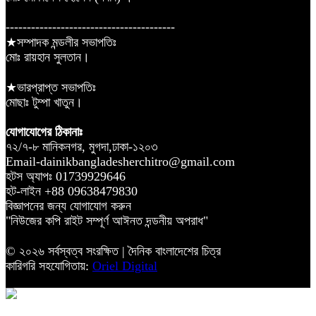
----------------------------------------
★সম্পাদক মন্ডলীর সভাপতিঃ
মোঃ রায়হান সুলতান।
★ভারপ্রাপ্ত সভাপতিঃ
মোছাঃ টুম্পা খাতুন।
যোগাযোগের ঠিকানাঃ
৭২/৭-৮ মানিকনগর, মুগদা,ঢাকা-১২০৩
Email-dainikbangladesherchitro@gmail.com
হটস অ্যাপঃ 01739929646
হট-লাইন +88 09638479830
বিজ্ঞাপনের জন্য যোগাযোগ করুন
"নিউজের কপি রাইট সম্পূর্ণ আঈনত দন্ডনীয় অপরাধ"
© ২০২৬ সর্বস্বত্ব সংরক্ষিত | দৈনিক বাংলাদেশের চিত্র
কারিগরি সহযোগিতায়:
Oriel Digital