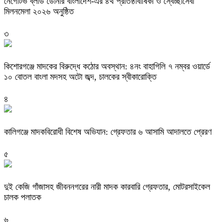
নেগেটিভ ব্লাড ডোনার বাংলাদেশ-এর ৪র্থ প্রতিষ্ঠাবার্ষিকী ও স্বেচ্ছাসেবী
মিলনমেলা ২০২৬ অনুষ্ঠিত
৩
কিশোরগঞ্জে মাদকের বিরুদ্ধে কঠোর অবস্থান: ৪নং বাহাগিলি ৭ নম্বর ওয়ার্ডে
১০ বোতল বাংলা মদসহ অটো জব্দ, চালকের স্বীকারোক্তি
৪
কালিগঞ্জে মাদকবিরোধী বিশেষ অভিযান: গ্রেফতার ৬ আসামি আদালতে প্রেরণ
৫
দুই কেজি গাঁজাসহ জীবননগরের নারী মাদক কারবারি গ্রেফতার, মোটরসাইকেল
চালক পলাতক
৬