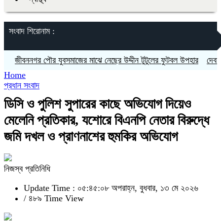
সংবাদ শিরোনাম :
বননগর পৌর যুবসমাজের মাঝে নেছের উদ্দীন টুটুলের ফুটবল উপহার
দেবহাটায় কব
Home
প্রধান সংবাদ
ডিসি ও পুলিশ সুপারের কাছে অভিযোগ দিয়েও
মেলেনি প্রতিকার, যশোরে বিএনপি নেতার বিরুদ্ধে
জমি দখল ও প্রাণনাশের হুমকির অভিযোগ
নিজস্ব প্রতিনিধি
Update Time : ০৫:৪৫:০৮ অপরাহ্ন, বুধবার, ১৩ মে ২০২৬
/
৪৮৯ Time View