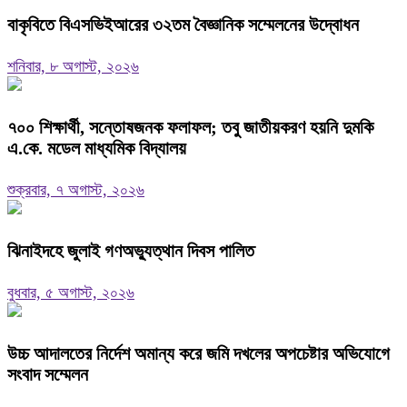
বাকৃবিতে বিএসভিইআরের ৩২তম বৈজ্ঞানিক সম্মেলনের উদ্বোধন
শনিবার, ৮ অগাস্ট, ২০২৬
৭০০ শিক্ষার্থী, সন্তোষজনক ফলাফল; তবু জাতীয়করণ হয়নি দুমকি
এ.কে. মডেল মাধ্যমিক বিদ্যালয় ‎
শুক্রবার, ৭ অগাস্ট, ২০২৬
ঝিনাইদহে জুলাই গণঅভ্যুত্থান দিবস পালিত
বুধবার, ৫ অগাস্ট, ২০২৬
উচ্চ আদালতের নির্দেশ অমান্য করে জমি দখলের অপচেষ্টার অভিযোগে
সংবাদ সম্মেলন