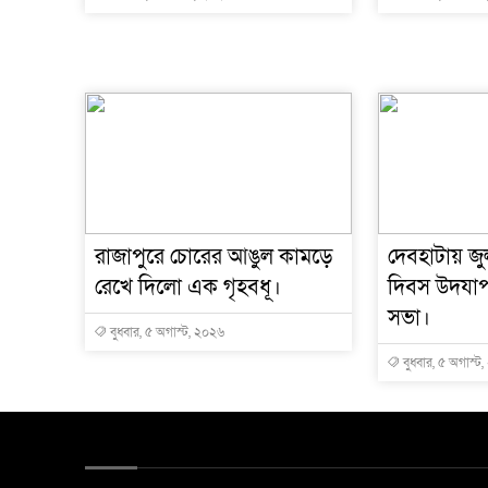
রাজাপুরে চোরের আঙুল কামড়ে
দেবহাটায় জুল
রেখে দিলো এক গৃহবধূ।
দিবস উদযা
সভা।
বুধবার, ৫ অগাস্ট, ২০২৬
বুধবার, ৫ অগাস্ট