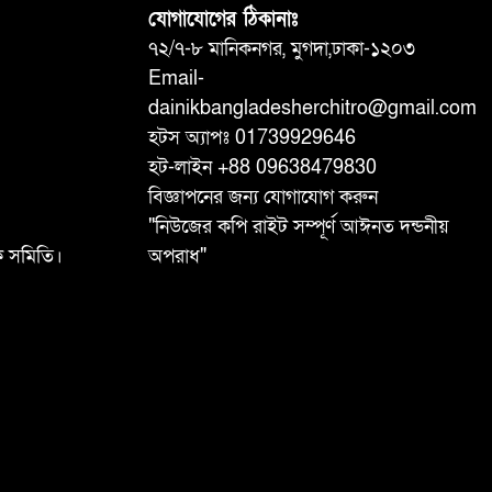
যোগাযোগের ঠিকানাঃ
৭২/৭-৮ মানিকনগর, মুগদা,ঢাকা-১২০৩
Email-
dainikbangladesherchitro@gmail.com
হটস অ্যাপঃ 01739929646
হট-লাইন +88 09638479830
বিজ্ঞাপনের জন্য যোগাযোগ করুন
"নিউজের কপি রাইট সম্পূর্ণ আঈনত দন্ডনীয়
ষক সমিতি।
অপরাধ"