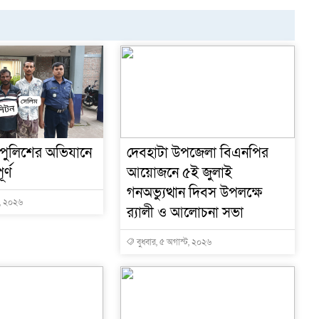
র
 পুলিশের অভিযানে
দেবহাটা উপজেলা বিএনপির
র্ণ
আয়োজনে ৫ই জুলাই
গনঅভ্যুত্থান দিবস উপলক্ষে
ট, ২০২৬
র‍্যালী ও আলোচনা সভা
বুধবার, ৫ অগাস্ট, ২০২৬