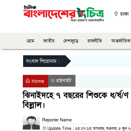
ঢাকা
হোম
জাতীয়
দেশজুড়ে
রাজনীতি
আন্তর্জাতিক
সংবাদ শিরোনাম :
হাইলাইট
Home
ঝিনাইদহে ৭ বছরের শিশুকে ধ/র্ষ/ণ
বিল্লাল।
Reporter Name
Update Time : ০৩:২৭:২৩ অপরাহ্ন, শুক্রবার, ৫ জুন 