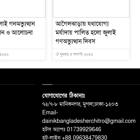
াই গনঅভ্যুত্থান
আগৈলঝাড়ায় যথাযোগ্য
পন ও আলোচনা
মর্যাদায় পালিত হলো জুলাই
গণঅভ্যুত্থান দিবস
, ২০২৬
বুধবার, ৫ অগাস্ট, ২০২৬
যোগাযোগের ঠিকানাঃ
৭২/৭-৮ মানিকনগর, মুগদা,ঢাকা-১২০৩
Email-
dainikbangladesherchitro@gmail.com
হটস অ্যাপঃ 01739929646
হট-লাইন +88 09638479830