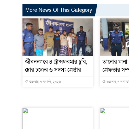
More News Of This Category
জীবননগরে ৪ ট্রান্সফরমার চুরি,
তানোর থানা
চোর চক্রের ৬ সদস্য গ্রেপ্তার
গ্রেফতার সম্পূ
শুক্রবার, ৭ অগাস্ট, ২০২৬
শুক্রবার, ৭ অগাস্