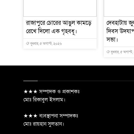
রাজাপুরে চোরের আঙুল কামড়ে
দেবহাটায় জুল
রেখে দিলো এক গৃহবধূ।
দিবস উদযা
সভা।
বুধবার, ৫ অগাস্ট, ২০২৬
বুধবার, ৫ অগাস্ট
★★★ সম্পাদক ও প্রকাশকঃ
মোঃ রিকাবুল ইসলাম।
★★★ ব্যবস্থাপনা সম্পাদকঃ
মোঃ রায়হান সুলতান।