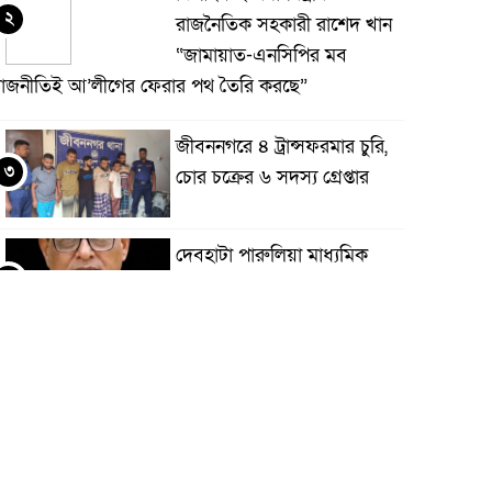
২
রাজনৈতিক সহকারী রাশেদ খান
“জামায়াত-এনসিপির মব
াজনীতিই আ’লীগের ফেরার পথ তৈরি করছে”
জীবননগরে ৪ ট্রান্সফরমার চুরি,
৩
চোর চক্রের ৬ সদস্য গ্রেপ্তার
দেবহাটা পারুলিয়া মাধ্যমিক
৪
বালিকা বিদ্যালয়ের সভাপতি
মহিউদ্দিন সিদ্দিকী
মানিকছড়ি উপজেলা বিএনপি’র
৫
নবগঠিত কমিটির সকল
নেতৃবৃন্দকে ফুলেল শুভেচ্ছার
াধ্যমে সংবর্ধনা দিয়েছে তিনটহরী ইউনিয়ন বিএনপি ও