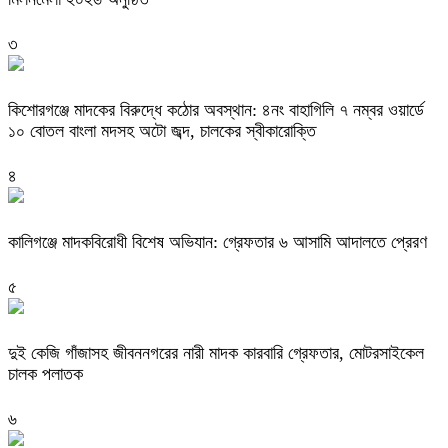
৩
কিশোরগঞ্জে মাদকের বিরুদ্ধে কঠোর অবস্থান: ৪নং বাহাগিলি ৭ নম্বর ওয়ার্ডে
১০ বোতল বাংলা মদসহ অটো জব্দ, চালকের স্বীকারোক্তি
৪
কালিগঞ্জে মাদকবিরোধী বিশেষ অভিযান: গ্রেফতার ৬ আসামি আদালতে প্রেরণ
৫
দুই কেজি গাঁজাসহ জীবননগরের নারী মাদক কারবারি গ্রেফতার, মোটরসাইকেল
চালক পলাতক
৬