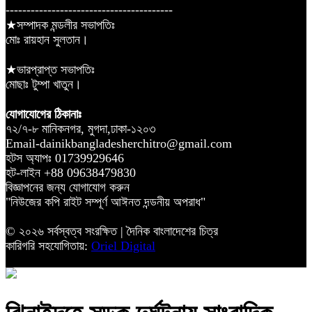
----------------------------------------
★সম্পাদক মন্ডলীর সভাপতিঃ
মোঃ রায়হান সুলতান।
★ভারপ্রাপ্ত সভাপতিঃ
মোছাঃ টুম্পা খাতুন।
যোগাযোগের ঠিকানাঃ
৭২/৭-৮ মানিকনগর, মুগদা,ঢাকা-১২০৩
Email-dainikbangladesherchitro@gmail.com
হটস অ্যাপঃ 01739929646
হট-লাইন +88 09638479830
বিজ্ঞাপনের জন্য যোগাযোগ করুন
"নিউজের কপি রাইট সম্পূর্ণ আঈনত দন্ডনীয় অপরাধ"
© ২০২৬ সর্বস্বত্ব সংরক্ষিত | দৈনিক বাংলাদেশের চিত্র
কারিগরি সহযোগিতায়:
Oriel Digital