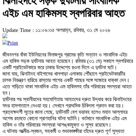
ঝিনাইদহে সড়ক দুর্ঘটনায় সাংবাদিক
এইচ এম হাকিমসহ স্বপরিবার আহত
Update Time : ১১:০৯:৩৫ অপরাহ্ন, রবিবার, ৩১ মে ২০২৬
জীবননগর বাঁকা ইউনিয়নের মিনাজপুর গ্রামের কৃতি সন্তান ও সাংবাদিক এইচ
এম হাকিম সড়ক দুর্ঘটনায় আহত হয়েছেন। রবিবার (৩১ মে) সকালে স্বপরিবারে
একটি প্রাইভেটকারে করে ঢাকার উদ্দেশ্যে রওনা দিলে এ দুর্ঘটনা ঘটে।
জানা যায়, ঝিনাইদহ বাইপাসের খালপাড়া এলাকায় পৌঁছালে প্রাইভেটকারটির
চালক নিয়ন্ত্রণ হারিয়ে রাস্তার পাশের একটি গাছের সঙ্গে সজোরে ধাক্কা দেন।
এতে গাড়িতে থাকা সাংবাদিক এইচ এম হাকিমসহ তাঁর পরিবারের সদস্যরা আহত
হন।
দুর্ঘটনার পর স্থানীয়দের সহযোগিতায় আহতদের দ্রুত উদ্ধার করে ঝিনাইদহের
সদর হাসপাতালে নেওয়া হয়। সেখানে প্রাথমিক চিকিৎসা প্রদান করা হয়।
প্রত্যক্ষদর্শী সূত্রে জানা গেছে, দুর্ঘটনাটি বেশ ভয়াবহ হলেও মহান আল্লাহর
অশেষ রহমতে কোনো প্রাণহানির ঘটনা ঘটেনি। বর্তমানে সাংবাদিক এইচ এম
হাকিম ও তাঁর পরিবারের সদস্যরা আশঙ্কামুক্ত ও সুস্থ রয়েছেন।
এ ঘটনায় আত্মীয়-স্বজন, সহকর্মী ও শুভাকাঙ্ক্ষীরা তাঁদের দ্রুত পূর্ণ সুস্থতা