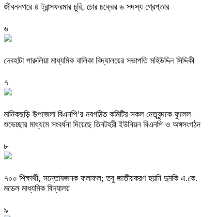
জীবননগরে ৪ ট্রান্সফরমার চুরি, চোর চক্রের ৬ সদস্য গ্রেপ্তার
৬
দেবহাটা পারুলিয়া মাধ্যমিক বালিকা বিদ্যালয়ের সভাপতি মহিউদ্দিন সিদ্দিকী
৭
মানিকছড়ি উপজেলা বিএনপি’র নবগঠিত কমিটির সকল নেতৃবৃন্দকে ফুলেল
শুভেচ্ছার মাধ্যমে সংবর্ধনা দিয়েছে তিনটহরী ইউনিয়ন বিএনপি ও অঙ্গসংগঠন
৮
৭০০ শিক্ষার্থী, সন্তোষজনক ফলাফল; তবু জাতীয়করণ হয়নি দুমকি এ.কে.
মডেল মাধ্যমিক বিদ্যালয় ‎
৯