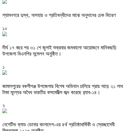
শ্যামনগরে দুস্থ, অসহায় ও প্রতিবন্ধীদের মাঝে অনুদানের চেক বিতরণ
১০
দীর্ঘ ১৭ বছর পর ৩১ শে জুলাই শুক্রবার জমকালো আয়োজনে মানিকছড়ি
উপজেলা বিএনপির সন্মেলন অনুষ্ঠিত।
১
জামালপুরের বকশীগঞ্জ উপজেলায় বিশেষ অভিযান চালিয়ে প্রায় সাড়ে ২১ লাখ
টাকা মূল্যের অবৈধ ভারতীয় কসমেটিক্স জব্দ করেছে র‌্যাব-১৪।
২
নেগেটিভ ব্লাড ডোনার বাংলাদেশ-এর ৪র্থ প্রতিষ্ঠাবার্ষিকী ও স্বেচ্ছাসেবী
মিলনমেলা ২০২৬ অনুষ্ঠিত