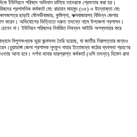
লের দিকে ইউনিয়নে পরিষদে অভিযান চালিয়ে তাদেরকে গ্রেফতার করা হয়।
দের প্রশাসনিক কর্মকর্তা মো: রায়হান মাহমুদ (৩৫) ও উদ্যোক্তা মো:
কাগজপত্র ছাড়াই মৌলভীবাজার, কুমিল্লা, কক্সবাজারসহ বিভিন্ন জেলার
অভিযোগ করেন। অভিযোগের ভিত্তিতে দ্রুত তদন্তে নামে উপজেলা প্রশাসন।
ের চেনেন না। ইউনিয়ন পরিষদের নির্ধারিত নিবন্ধন আইডি অপব্যবহার করে
 মাধ্যমে বিপুলসংখ্যক ভুয়া জন্মসনদ তৈরি হয়েছে, যা জাতীয় নিরাপত্তার জন্যও
করেন।চুয়াডাঙ্গা জেলা প্রশাসক লুৎফুন নাহার ইতোমধ্যে কঠোর ব্যবস্থা গ্রহণের
ায় আনা হবে। দর্শনা থানার ভারপ্রাপ্ত কর্মকর্তা (ওসি তদন্ত) হিমেল রানা