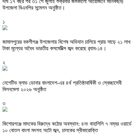
দীর্ঘ ১৭ বছর পর ৩১ শে জুলাই শুক্রবার জমকালো আয়োজনে মানিকছড়ি
উপজেলা বিএনপির সন্মেলন অনুষ্ঠিত।
১
জামালপুরের বকশীগঞ্জ উপজেলায় বিশেষ অভিযান চালিয়ে প্রায় সাড়ে ২১ লাখ
টাকা মূল্যের অবৈধ ভারতীয় কসমেটিক্স জব্দ করেছে র‌্যাব-১৪।
২
নেগেটিভ ব্লাড ডোনার বাংলাদেশ-এর ৪র্থ প্রতিষ্ঠাবার্ষিকী ও স্বেচ্ছাসেবী
মিলনমেলা ২০২৬ অনুষ্ঠিত
৩
কিশোরগঞ্জে মাদকের বিরুদ্ধে কঠোর অবস্থান: ৪নং বাহাগিলি ৭ নম্বর ওয়ার্ডে
১০ বোতল বাংলা মদসহ অটো জব্দ, চালকের স্বীকারোক্তি