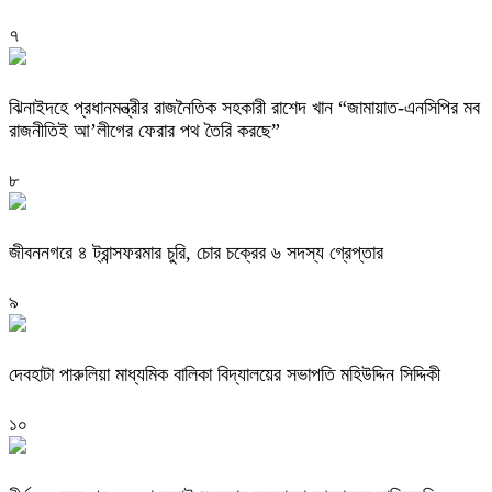
৭
ঝিনাইদহে প্রধানমন্ত্রীর রাজনৈতিক সহকারী রাশেদ খান “জামায়াত-এনসিপির মব
রাজনীতিই আ’লীগের ফেরার পথ তৈরি করছে”
৮
জীবননগরে ৪ ট্রান্সফরমার চুরি, চোর চক্রের ৬ সদস্য গ্রেপ্তার
৯
দেবহাটা পারুলিয়া মাধ্যমিক বালিকা বিদ্যালয়ের সভাপতি মহিউদ্দিন সিদ্দিকী
১০