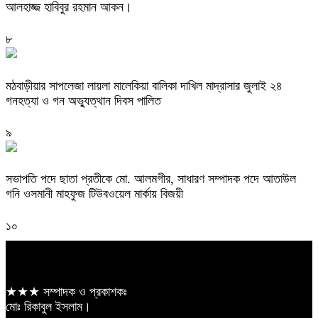
আলহাজ্জ হাবিবুর রহমান আকন।
৮
মঠবাড়ীয়ার সাপলেজা লায়লা মালেকিয়া বালিকা দাখিল মাদ্রাসার জুলাই ২৪
গনহত্যা ও গন অভ্যুত্থান দিবস পালিত
৯
সভাপতি পদে ছাতা প্রতীকে মো. আলমগীর, সাধারণ সম্পাদক পদে আতাউল
গনি ওসমানী মাহফুজ টিউবওয়েল মার্কায় বিজয়ী
১০
★★★ সম্পাদক ও প্রকাশকঃ
মোঃ রিকাবুল ইসলাম।