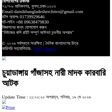
যোগাযোগের ঠিকানাঃ
৭২/৭-৮ মানিকনগর, মুগদা,ঢাকা-১২০৩
Email-dainikbangladesherchitro@gmail.com
হটস অ্যাপঃ 01739929646
হট-লাইন +88 09638479830
বিজ্ঞাপনের জন্য যোগাযোগ করুন
"নিউজের কপি রাইট সম্পূর্ণ আঈনত দন্ডনীয় অপরাধ"
© ২০২৬ সর্বস্বত্ব সংরক্ষিত | দৈনিক বাংলাদেশের চিত্র
কারিগরি সহযোগিতায়:
Oriel Digital
চুয়াডাঙ্গায় গাঁজাসহ নারী মাদক কারবারি
আটক
Update Time : ১১:২২:২০ অপরাহ্ন, শনিবার, ১৬ মে ২০২৬