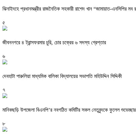
ঝিনাইদহে প্রধানমন্ত্রীর রাজনৈতিক সহকারী রাশেদ খান “জামায়াত-এনসিপির ম
৫
জীবননগরে ৪ ট্রান্সফরমার চুরি, চোর চক্রের ৬ সদস্য গ্রেপ্তার
৬
দেবহাটা পারুলিয়া মাধ্যমিক বালিকা বিদ্যালয়ের সভাপতি মহিউদ্দিন সিদ্দিকী
৭
মানিকছড়ি উপজেলা বিএনপি’র নবগঠিত কমিটির সকল নেতৃবৃন্দকে ফুলেল শুভেচ্ছার 
৮