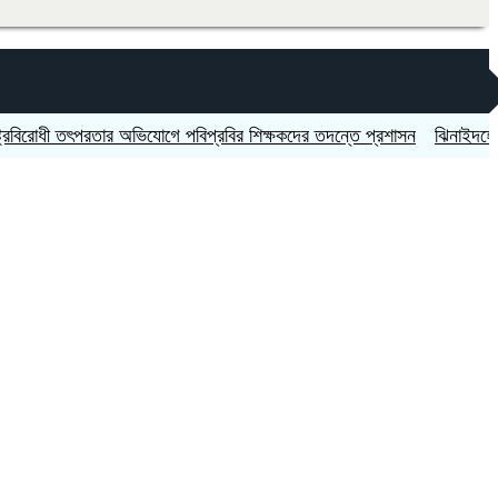
োধী তৎপরতার অভিযোগে পবিপ্রবির শিক্ষকদের তদন্তে প্রশাসন
ঝিনাইদহের ঝুকিপূর