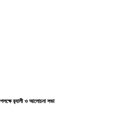
লক্ষে র‍্যালী ও আলোচনা সভা