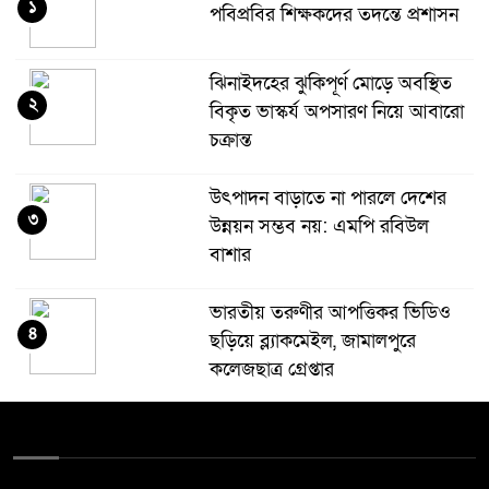
১
পবিপ্রবির শিক্ষকদের তদন্তে প্রশাসন
ঝিনাইদহের ঝুকিপূর্ণ মোড়ে অবস্থিত
২
বিকৃত ভাস্কর্য অপসারণ নিয়ে আবারো
চক্রান্ত
উৎপাদন বাড়াতে না পারলে দেশের
৩
উন্নয়ন সম্ভব নয়: এমপি রবিউল
বাশার
ভারতীয় তরুণীর আপত্তিকর ভিডিও
৪
ছড়িয়ে ব্ল্যাকমেইল, জামালপুরে
কলেজছাত্র গ্রেপ্তার
ঝিনাইদহে প্রধানমন্ত্রীর রাজনৈতিক
৫
সহকারী রাশেদ খান “জামায়াত-
এনসিপির মব রাজনীতিই আ’লীগের