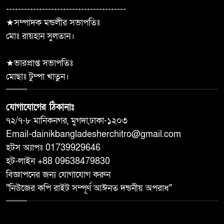
মডেল মাধ্যমিক বিদ্যালয় ‎
----------------------------------------
★সম্পাদক মন্ডলীর সভাপতিঃ
শ্যামনগরে দুস্থ, অসহায় ও
মোঃ রায়হান সুলতান।
১০
প্রতিবন্ধীদের মাঝে অনুদানের চেক
বিতরণ
★ভারপ্রাপ্ত সভাপতিঃ
মোছাঃ টুম্পা খাতুন।
যোগাযোগের ঠিকানাঃ
৭২/৭-৮ মানিকনগর, মুগদা,ঢাকা-১২০৩
Email-dainikbangladesherchitro@gmail.com
হটস অ্যাপঃ 01739929646
হট-লাইন +88 09638479830
বিজ্ঞাপনের জন্য যোগাযোগ করুন
"নিউজের কপি রাইট সম্পূর্ণ আঈনত দন্ডনীয় অপরাধ"