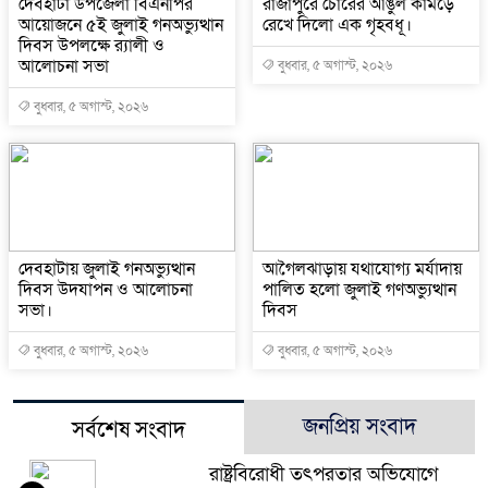
দেবহাটা উপজেলা বিএনপির
রাজাপুরে চোরের আঙুল কামড়ে
আয়োজনে ৫ই জুলাই গনঅভ্যুত্থান
রেখে দিলো এক গৃহবধূ।
দিবস উপলক্ষে র‍্যালী ও
আলোচনা সভা
বুধবার, ৫ অগাস্ট, ২০২৬
বুধবার, ৫ অগাস্ট, ২০২৬
দেবহাটায় জুলাই গনঅভ্যুত্থান
আগৈলঝাড়ায় যথাযোগ্য মর্যাদায়
দিবস উদযাপন ও আলোচনা
পালিত হলো জুলাই গণঅভ্যুত্থান
সভা।
দিবস
বুধবার, ৫ অগাস্ট, ২০২৬
বুধবার, ৫ অগাস্ট, ২০২৬
জনপ্রিয় সংবাদ
সর্বশেষ সংবাদ
রাষ্ট্রবিরোধী তৎপরতার অভিযোগে