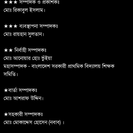
★★★ সম্পাদক ও প্রকাশকঃ
ফেরার পথ তৈরি করছে”
মোঃ রিকাবুল ইসলাম।
জীবননগরে ৪ ট্রান্সফরমার চুরি, চোর
★★★ ব্যবস্থাপনা সম্পাদকঃ
৬
চক্রের ৬ সদস্য গ্রেপ্তার
মোঃ রায়হান সুলতান।
দেবহাটা পারুলিয়া মাধ্যমিক বালিকা
★★ নির্বাহী সম্পাদকঃ
৭
বিদ্যালয়ের সভাপতি মহিউদ্দিন
মোঃ আনোয়ার হোঃ ভুঁইয়া
সিদ্দিকী
মহাসম্পাদক - বাংলাদেশ সরকারী প্রাথমিক বিদ্যালয় শিক্ষক
সমিতি।
মানিকছড়ি উপজেলা বিএনপি’র
৮
নবগঠিত কমিটির সকল নেতৃবৃন্দকে
★বার্তা সম্পাদকঃ
ফুলেল শুভেচ্ছার মাধ্যমে সংবর্ধনা
মোঃ আশরাফ উদ্দিন।
দিয়েছে তিনটহরী ইউনিয়ন বিএনপি ও অঙ্গসংগঠন
★সহকারী সম্পাদকঃ
৭০০ শিক্ষার্থী, সন্তোষজনক ফলাফল;
মোঃ মোকাদ্দেস হোসেন (নবাব) ।
৯
তবু জাতীয়করণ হয়নি দুমকি এ.কে.