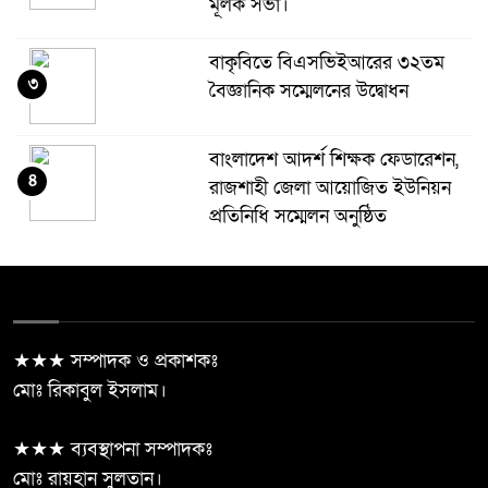
মূলক সভা।
বাকৃবিতে বিএসভিইআরের ৩২তম
৩
বৈজ্ঞানিক সম্মেলনের উদ্বোধন
বাংলাদেশ আদর্শ শিক্ষক ফেডারেশন,
৪
রাজশাহী জেলা আয়োজিত ইউনিয়ন
প্রতিনিধি সম্মেলন অনুষ্ঠিত
শ্যামনগর বিরোধপূর্ণ জায়গায় ঘর
৫
বাঁধাকে কেন্দ্র করে সংঘর্ষ: আহত ৫
★★★ সম্পাদক ও প্রকাশকঃ
রাষ্ট্রবিরোধী তৎপরতার অভিযোগে
মোঃ রিকাবুল ইসলাম।
৬
পবিপ্রবির শিক্ষকদের তদন্তে প্রশাসন
★★★ ব্যবস্থাপনা সম্পাদকঃ
ঝিনাইদহের ঝুকিপূর্ণ মোড়ে অবস্থিত
মোঃ রায়হান সুলতান।