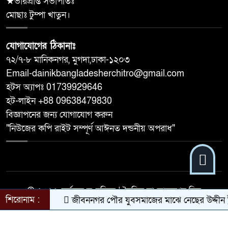
★ভারপ্রাপ্ত সভাপতিঃ
মোছাঃ টুম্পা খাতুন।
যোগাযোগের ঠিকানাঃ
৭২/৭-৮ মানিকনগর, মুগদা,ঢাকা-১২০৩
Email-dainikbangladesherchitro@gmail.com
হটস অ্যাপঃ 01739929646
হট-লাইন +88 09638479830
বিজ্ঞাপনের জন্য যোগাযোগ করুন
"নিউজের কপি রাইট সম্পূর্ণ আঈনত দন্ডনীয় অপরাধ"
© ২০২৬ সর্বস্বত্ব সংরক্ষিত | দৈনিক বাংলাদেশের চিত্র
শিরোনাম :
জীবননগর পৌর যুবসমাজের মাঝে নেছের উদ্দীন টু
কারিগরি সহযোগিতায়:
Oriel Digital