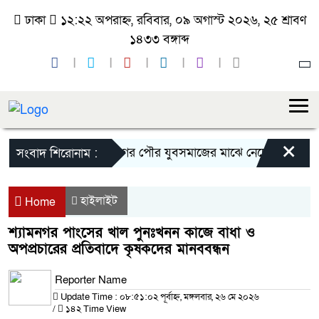
ঢাকা
১২:২২ অপরাহ্ন, রবিবার, ০৯ অগাস্ট ২০২৬, ২৫ শ্রাবণ
১৪৩৩ বঙ্গাব্দ
×
জীবননগর পৌর যুবসমাজের মাঝে নেছের উদ্দীন টুটুল
সংবাদ শিরোনাম :
হাইলাইট
Home
শ্যামনগর পাংসের খাল পুনঃখনন কাজে বাধা ও
অপপ্রচারের প্রতিবাদে কৃষকদের মানববন্ধন
Reporter Name
Update Time : ০৮:৫১:০২ পূর্বাহ্ন, মঙ্গলবার, ২৬ মে ২০২৬
/
১৪২ Time View