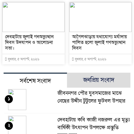
দেবহাটায় জুলাই গনঅভ্যুত্থান
আগৈলঝাড়ায় যথাযোগ্য মর্যাদায়
দিবস উদযাপন ও আলোচনা
পালিত হলো জুলাই গণঅভ্যুত্থান
সভা।
দিবস
বুধবার, ৫ অগাস্ট, ২০২৬
বুধবার, ৫ অগাস্ট, ২০২৬
জনপ্রিয় সংবাদ
সর্বশেষ সংবাদ
জীবননগর পৌর যুবসমাজের মাঝে
১
নেছের উদ্দীন টুটুলের ফুটবল উপহার
দেবহাটায় কবি কাজী নজরুল এর মৃত্যু
২
বার্ষিকী উৎযাপন উপলক্ষে প্রস্তুতি