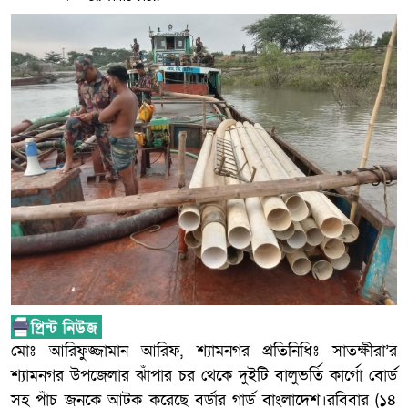
মোঃ আরিফুজ্জামান আরিফ, শ্যামনগর প্রতিনিধিঃ সাতক্ষীরা’র
শ্যামনগর উপজেলার ঝাঁপার চর থেকে দুইটি বালুভর্তি কার্গো বোর্ড
সহ পাঁচ জনকে আটক করেছে বর্ডার গার্ড বাংলাদেশ।রবিবার (১৪