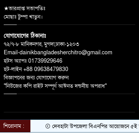
★ভারপ্রাপ্ত সভাপতিঃ
মোছাঃ টুম্পা খাতুন।
যোগাযোগের ঠিকানাঃ
৭২/৭-৮ মানিকনগর, মুগদা,ঢাকা-১২০৩
Email-dainikbangladesherchitro@gmail.com
হটস অ্যাপঃ 01739929646
হট-লাইন +88 09638479830
বিজ্ঞাপনের জন্য যোগাযোগ করুন
"নিউজের কপি রাইট সম্পূর্ণ আঈনত দন্ডনীয় অপরাধ"
© ২০২৬ সর্বস্বত্ব সংরক্ষিত | দৈনিক বাংলাদেশের চিত্র
শিরোনাম :
দেবহাটা উপজেলা বিএনপির আয়োজনে ৫ই জুলাই গ
কারিগরি সহযোগিতায়:
Oriel Digital