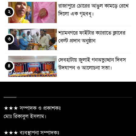
রাজাপুরে চোরের আঙুল কামড়ে রেখে
২
দিলো এক গৃহবধূ।
শ্যামনগরে ফাইটার ক্যারাতে ক্লাবের
৩
বেল্ট প্রদান অনুষ্ঠান
দেবহাটায় জুলাই গনঅভ্যুত্থান দিবস
৪
উদযাপন ও আলোচনা সভা।
শ্যামনগরে জুলাই গণঅভ্যুত্থানের
৫
দ্বিতীয় বর্ষপূর্তি উপলক্ষে জামায়াতের
গণমিছিল ও বিক্ষোভ সমাবেশ
★★★ সম্পাদক ও প্রকাশকঃ
মোঃ রিকাবুল ইসলাম।
তানোরে জুলাই গণঅভ্যুত্থান দিবস
৬
২০২৬ পালন উপলক্ষে আলোচনা সভা
★★★ ব্যবস্থাপনা সম্পাদকঃ
ও পুরস্কার বিতরণ অনুষ্ঠিত হয়েছে।