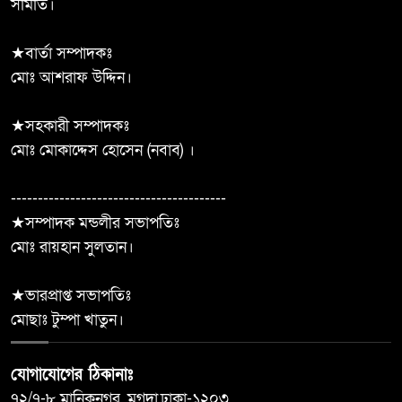
সমিতি।
প্রীতিকণা বড়ুয়ার স্মরণ সভা অনুষ্ঠিত
★বার্তা সম্পাদকঃ
রাউজানে মরহুম আবুল কাশেম
মোঃ আশরাফ উদ্দিন।
৯
ফাউন্ডেশনের পক্ষ থেকে চাউল, নগদ
অর্থ ও ঢেউটিন বিতরণ
★সহকারী সম্পাদকঃ
মোঃ মোকাদ্দেস হোসেন (নবাব) ।
রাউজান প্রবাসী যুব পরিষদের পক্ষ
১০
থেকে গশ্চি পাঠানপাড়া জামে মসজিদে
----------------------------------------
অনুদান প্রদান
★সম্পাদক মন্ডলীর সভাপতিঃ
মোঃ রায়হান সুলতান।
★ভারপ্রাপ্ত সভাপতিঃ
মোছাঃ টুম্পা খাতুন।
যোগাযোগের ঠিকানাঃ
৭২/৭-৮ মানিকনগর, মুগদা,ঢাকা-১২০৩