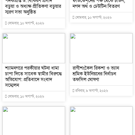
পদকপ্রাপ্ত ড. বিকিরণ প্রসাদ
ফাউন্ডেশনের পক্ষ থেকে চাউল,
বড়ুয়া ও অধ্যক্ষ প্রীতিকণা বড়ুয়ার
নগদ অর্থ ও ঢেউটিন বিতরণ
স্মরণ সভা অনুষ্ঠিত
সোমবার, ১০ অগাস্ট, ২০২৬
সোমবার, ১০ অগাস্ট, ২০২৬
শ্যামনগরে পরকীয়ার ঘটনা ধামা
রাণীশংকৈল রিকশা ও ভ্যান
চাপা দিতে সাবেক স্বামীর বিরুদ্ধে
শ্রমিক ইউনিয়নের নির্বাচন
অভিযোগ: প্রতিবাদে সংবাদ
তফসিল ঘোষণা
সম্মেলন
রবিবার, ৯ অগাস্ট, ২০২৬
সোমবার, ১০ অগাস্ট, ২০২৬