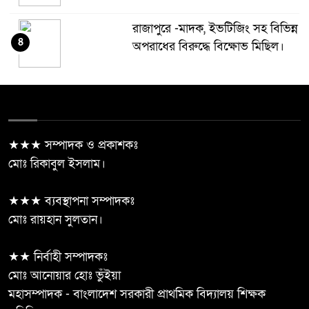
রাজাপুরে -মাদক, ইভটিজিং সহ বিভিন্ন
৪
অপরাধের বিরুদ্ধে বিক্ষোভ মিছিল।
‎বাংলা কিউআর’ নিয়ে দুমকিতে অগ্রণী
৫
ব্যাংকের বিশেষ কর্মসূচি
★★★ সম্পাদক ও প্রকাশকঃ
দুমকিতে মাদকবিরোধী অভিযানে বড়
মোঃ রিকাবুল ইসলাম।
৬
সাফল্য, ইয়াবাসহ গ্রেপ্তার-১
★★★ ব্যবস্থাপনা সম্পাদকঃ
রাউজান কলেজের অধ্যাপক জহুরুল
মোঃ রায়হান সুলতান।
৭
আলমের মমতাময়ী মায়ের নামাজে
জানাজা অনুষ্ঠিত
★★ নির্বাহী সম্পাদকঃ
মোঃ আনোয়ার হোঃ ভুঁইয়া
চট্টগ্রামের রাউজানে একুশে পদকপ্রাপ্ত
মহাসম্পাদক - বাংলাদেশ সরকারী প্রাথমিক বিদ্যালয় শিক্ষক
৮
ড. বিকিরণ প্রসাদ বড়ুয়া ও অধ্যক্ষ