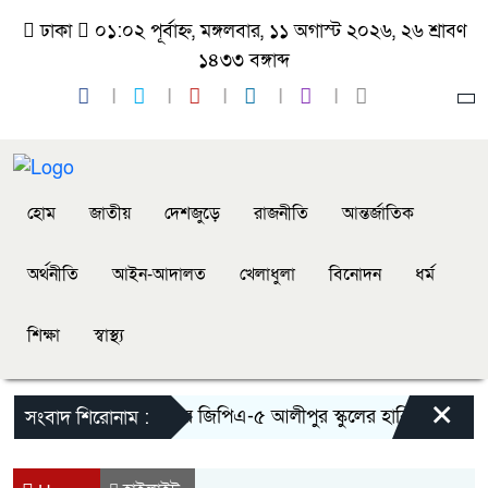
ঢাকা
০১:০২ পূর্বাহ্ন, মঙ্গলবার, ১১ অগাস্ট ২০২৬, ২৬ শ্রাবণ
১৪৩৩ বঙ্গাব্দ
হোম
জাতীয়
দেশজুড়ে
রাজনীতি
আন্তর্জাতিক
অর্থনীতি
আইন-আদালত
খেলাধুলা
বিনোদন
ধর্ম
শিক্ষা
স্বাস্থ্য
×
মেয়ের জিপিএ-৫ আলীপুর স্কুলের হাবিবার সাফল্যে ব
সংবাদ শিরোনাম :