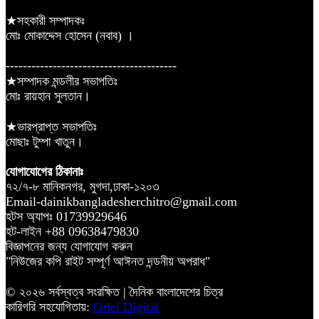
★সহকারী সম্পাদকঃ
মোঃ মোকাদ্দেস হোসেন (নবাব) ।
----------------------------------------
★সম্পাদক মন্ডলীর সভাপতিঃ
মোঃ রায়হান সুলতান।
★ভারপ্রাপ্ত সভাপতিঃ
মোছাঃ টুম্পা খাতুন।
যোগাযোগের ঠিকানাঃ
৭২/৭-৮ মানিকনগর, মুগদা,ঢাকা-১২০৩
Email-dainikbangladesherchitro@gmail.com
হটস অ্যাপঃ 01739929646
হট-লাইন +88 09638479830
বিজ্ঞাপনের জন্য যোগাযোগ করুন
"নিউজের কপি রাইট সম্পূর্ণ আঈনত দন্ডনীয় অপরাধ"
© ২০২৬ সর্বস্বত্ব সংরক্ষিত | দৈনিক বাংলাদেশের চিত্র
কারিগরি সহযোগিতায়:
Oriel Digital