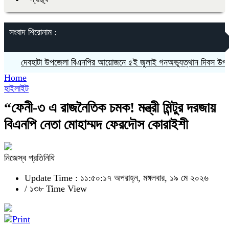
সংবাদ শিরোনাম :
দেবহাটা উপজেলা বিএনপির আয়োজনে ৫ই জুলাই গনঅভ্যুত্থান দিবস উপলক্ষে র‍
Home
হাইলাইট
“ফেনী-৩ এ রাজনৈতিক চমক! মন্ত্রী মিন্টুর দরজায়
বিএনপি নেতা মোহাম্মদ ফেরদৌস কোরাইশী
নিজেস্ব প্রতিনিধি
Update Time : ১১:৫০:১৭ অপরাহ্ন, মঙ্গলবার, ১৯ মে ২০২৬
/
১৩৮ Time View