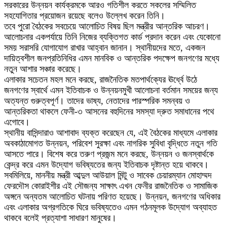
সরকারের উন্নয়ন কার্যক্রমকে আরও গতিশীল করতে সকলের সম্মিলিত
সহযোগিতার প্রয়োজন রয়েছে বলেও উল্লেখ করেন তিনি।
তবে পুরো বৈঠকের সবচেয়ে আলোচিত বিষয় ছিল মন্ত্রীর আন্তরিক আচরণ।
আলোচনার একপর্যায়ে তিনি নিজের ব্যক্তিগত কার্ড প্রদান করেন এবং যেকোনো
সময় সরাসরি যোগাযোগ রাখার আহ্বান জানান। স্থানীয়দের মতে, একজন
দায়িত্বশীল জনপ্রতিনিধির এমন মানবিক ও আন্তরিক পদক্ষেপ জনগণের মধ্যে
নতুন আশার সঞ্চার করেছে।
এলাকার সচেতন মহল মনে করছে, রাজনৈতিক মতপার্থক্যের ঊর্ধ্বে উঠে
জনগণের স্বার্থে এমন ইতিবাচক ও উন্নয়নমুখী আলোচনা বর্তমান সময়ের জন্য
অত্যন্ত গুরুত্বপূর্ণ। তাদের ভাষ্য, নেতাদের পারস্পরিক সমন্বয় ও
আন্তরিকতা থাকলে ফেনী-৩ আসনের বহুদিনের সমস্যা দ্রুত সমাধানের পথে
এগোবে।
স্থানীয় বাসিন্দারাও আশাবাদ ব্যক্ত করেছেন যে, এই বৈঠকের মাধ্যমে এলাকার
অবকাঠামোগত উন্নয়ন, পরিবেশ সুরক্ষা এবং নাগরিক সুবিধা বৃদ্ধিতে নতুন গতি
আসতে পারে। বিশেষ করে তরুণ প্রজন্ম মনে করছে, উন্নয়ন ও জনস্বার্থকে
কেন্দ্র করে এমন উদ্যোগ ভবিষ্যতের জন্য ইতিবাচক দৃষ্টান্ত হয়ে থাকবে।
সবমিলিয়ে, মাননীয় মন্ত্রী আব্দুল আউয়াল মিন্টু ও সাবেক চেয়ারম্যান মোহাম্মদ
ফেরদৌস কোরাইশীর এই সৌজন্য সাক্ষাৎ এখন ফেনীর রাজনৈতিক ও সামাজিক
অঙ্গনে অন্যতম আলোচিত ঘটনায় পরিণত হয়েছে। উন্নয়ন, জনগণের অধিকার
এবং এলাকার অগ্রগতিকে ঘিরে ভবিষ্যতেও এমন গঠনমূলক উদ্যোগ অব্যাহত
থাকবে বলেই প্রত্যাশা সাধারণ মানুষের।