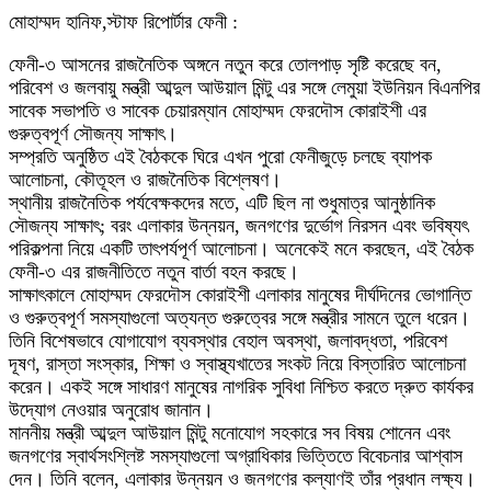
মোহাম্মদ হানিফ,স্টাফ রিপোর্টার ফেনী :
ফেনী-৩ আসনের রাজনৈতিক অঙ্গনে নতুন করে তোলপাড় সৃষ্টি করেছে বন,
পরিবেশ ও জলবায়ু মন্ত্রী আব্দুল আউয়াল মিন্টু এর সঙ্গে লেমুয়া ইউনিয়ন বিএনপির
সাবেক সভাপতি ও সাবেক চেয়ারম্যান মোহাম্মদ ফেরদৌস কোরাইশী এর
গুরুত্বপূর্ণ সৌজন্য সাক্ষাৎ।
সম্প্রতি অনুষ্ঠিত এই বৈঠককে ঘিরে এখন পুরো ফেনীজুড়ে চলছে ব্যাপক
আলোচনা, কৌতূহল ও রাজনৈতিক বিশ্লেষণ।
স্থানীয় রাজনৈতিক পর্যবেক্ষকদের মতে, এটি ছিল না শুধুমাত্র আনুষ্ঠানিক
সৌজন্য সাক্ষাৎ; বরং এলাকার উন্নয়ন, জনগণের দুর্ভোগ নিরসন এবং ভবিষ্যৎ
পরিকল্পনা নিয়ে একটি তাৎপর্যপূর্ণ আলোচনা। অনেকেই মনে করছেন, এই বৈঠক
ফেনী-৩ এর রাজনীতিতে নতুন বার্তা বহন করছে।
সাক্ষাৎকালে মোহাম্মদ ফেরদৌস কোরাইশী এলাকার মানুষের দীর্ঘদিনের ভোগান্তি
ও গুরুত্বপূর্ণ সমস্যাগুলো অত্যন্ত গুরুত্বের সঙ্গে মন্ত্রীর সামনে তুলে ধরেন।
তিনি বিশেষভাবে যোগাযোগ ব্যবস্থার বেহাল অবস্থা, জলাবদ্ধতা, পরিবেশ
দূষণ, রাস্তা সংস্কার, শিক্ষা ও স্বাস্থ্যখাতের সংকট নিয়ে বিস্তারিত আলোচনা
করেন। একই সঙ্গে সাধারণ মানুষের নাগরিক সুবিধা নিশ্চিত করতে দ্রুত কার্যকর
উদ্যোগ নেওয়ার অনুরোধ জানান।
মাননীয় মন্ত্রী আব্দুল আউয়াল মিন্টু মনোযোগ সহকারে সব বিষয় শোনেন এবং
জনগণের স্বার্থসংশ্লিষ্ট সমস্যাগুলো অগ্রাধিকার ভিত্তিতে বিবেচনার আশ্বাস
দেন। তিনি বলেন, এলাকার উন্নয়ন ও জনগণের কল্যাণই তাঁর প্রধান লক্ষ্য।