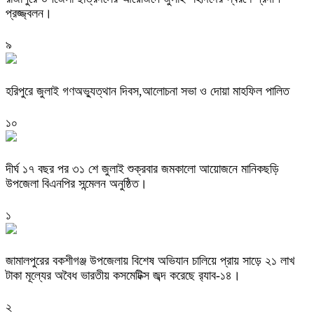
প্রজ্জ্বলন।
৯
হরিপুরে জুলাই গণঅভ্যুত্থান দিবস,আলোচনা সভা ও দোয়া মাহফিল পালিত ‎
১০
দীর্ঘ ১৭ বছর পর ৩১ শে জুলাই শুক্রবার জমকালো আয়োজনে মানিকছড়ি
উপজেলা বিএনপির সন্মেলন অনুষ্ঠিত।
১
জামালপুরের বকশীগঞ্জ উপজেলায় বিশেষ অভিযান চালিয়ে প্রায় সাড়ে ২১ লাখ
টাকা মূল্যের অবৈধ ভারতীয় কসমেটিক্স জব্দ করেছে র‌্যাব-১৪।
২