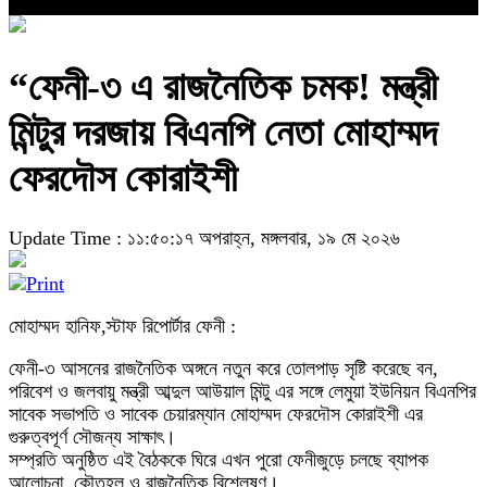
“ফেনী-৩ এ রাজনৈতিক চমক! মন্ত্রী
মিন্টুর দরজায় বিএনপি নেতা মোহাম্মদ
ফেরদৌস কোরাইশী
Update Time : ১১:৫০:১৭ অপরাহ্ন, মঙ্গলবার, ১৯ মে ২০২৬
মোহাম্মদ হানিফ,স্টাফ রিপোর্টার ফেনী :
ফেনী-৩ আসনের রাজনৈতিক অঙ্গনে নতুন করে তোলপাড় সৃষ্টি করেছে বন,
পরিবেশ ও জলবায়ু মন্ত্রী আব্দুল আউয়াল মিন্টু এর সঙ্গে লেমুয়া ইউনিয়ন বিএনপির
সাবেক সভাপতি ও সাবেক চেয়ারম্যান মোহাম্মদ ফেরদৌস কোরাইশী এর
গুরুত্বপূর্ণ সৌজন্য সাক্ষাৎ।
সম্প্রতি অনুষ্ঠিত এই বৈঠককে ঘিরে এখন পুরো ফেনীজুড়ে চলছে ব্যাপক
আলোচনা, কৌতূহল ও রাজনৈতিক বিশ্লেষণ।