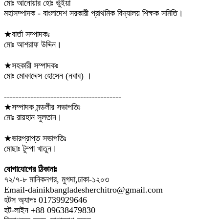
মোঃ আনোয়ার হোঃ ভুঁইয়া
মহাসম্পাদক - বাংলাদেশ সরকারী প্রাথমিক বিদ্যালয় শিক্ষক সমিতি।
★বার্তা সম্পাদকঃ
মোঃ আশরাফ উদ্দিন।
★সহকারী সম্পাদকঃ
মোঃ মোকাদ্দেস হোসেন (নবাব) ।
----------------------------------------
★সম্পাদক মন্ডলীর সভাপতিঃ
মোঃ রায়হান সুলতান।
★ভারপ্রাপ্ত সভাপতিঃ
মোছাঃ টুম্পা খাতুন।
যোগাযোগের ঠিকানাঃ
৭২/৭-৮ মানিকনগর, মুগদা,ঢাকা-১২০৩
Email-dainikbangladesherchitro@gmail.com
হটস অ্যাপঃ 01739929646
হট-লাইন +88 09638479830