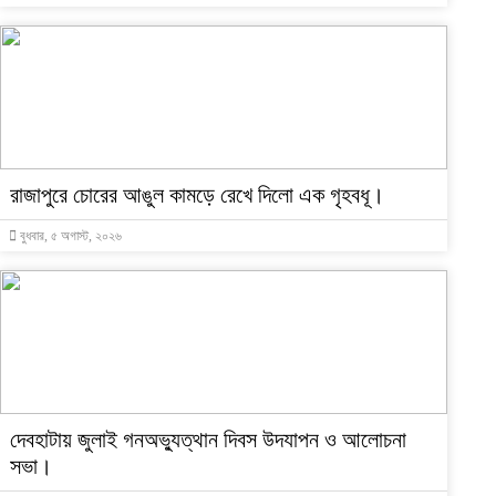
রাজাপুরে চোরের আঙুল কামড়ে রেখে দিলো এক গৃহবধূ।
বুধবার, ৫ অগাস্ট, ২০২৬
দেবহাটায় জুলাই গনঅভ্যুত্থান দিবস উদযাপন ও আলোচনা
সভা।