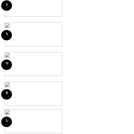
১
২
৩
৪
১
৫