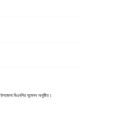
উপজেলা বিএনপির সন্মেলন অনুষ্ঠিত।
ের গণমিছিল ও বিক্ষোভ সমাবেশ