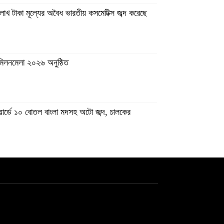
লাখ টাকা মূল্যের অবৈধ ভারতীয় কসমেটিক্স জব্দ করেছে
 ও পুরস্কার বিতরণ অনুষ্ঠিত হয়েছে।
ী মিলনমেলা ২০২৬ অনুষ্ঠিত
 মাদ্রাসার বিরুদ্ধে থানায় লিখিত অভিযোগ
য়ার্ডে ১০ বোতল বাংলা মদসহ অটো জব্দ, চালকের
্রেরণ
প্রজ্জ্বলন।
ম্মেলন।
ত ‎