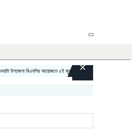
×
পজেলা বিএনপির আয়োজনে ৫ই জুলাই গনঅভ্যুত্থান দিবস উপলক্ষে র‍্যালী ও আ