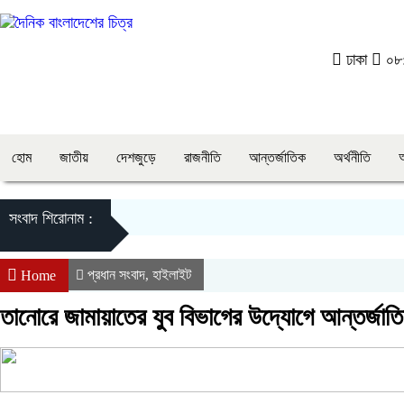
ঢাকা
০৮:
হোম
জাতীয়
দেশজুড়ে
রাজনীতি
আন্তর্জাতিক
অর্থনীতি
সংবাদ শিরোনাম :
প্রধান সংবাদ
হাইলাইট
Home
,
তানোরে জামায়াতের যুব বিভাগের উদ্যোগে আন্তর্জাতি