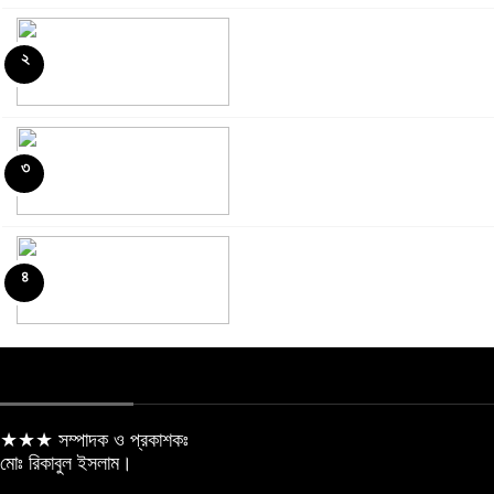
২
৬
৩
৭
৪
৮
৫
৯
★★★ সম্পাদক ও প্রকাশকঃ
মোঃ রিকাবুল ইসলাম।