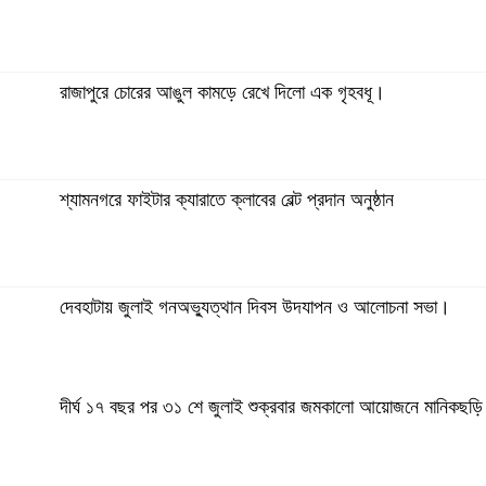
রাজাপুরে চোরের আঙুল কামড়ে রেখে দিলো এক গৃহবধূ।
শ্যামনগরে ফাইটার ক্যারাতে ক্লাবের বেল্ট প্রদান অনুষ্ঠান
দেবহাটায় জুলাই গনঅভ্যুত্থান দিবস উদযাপন ও আলোচনা সভা।
দীর্ঘ ১৭ বছর পর ৩১ শে জুলাই শুক্রবার জমকালো আয়োজনে মানিকছড়ি 
শ্যামনগরে জুলাই গণঅভ্যুত্থানের দ্বিতীয় বর্ষপূর্তি উপলক্ষে জামায়াত