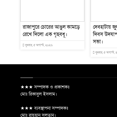
রাজাপুরে চোরের আঙুল কামড়ে
দেবহাটায় জুল
রেখে দিলো এক গৃহবধূ।
দিবস উদযা
সভা।
বুধবার, ৫ অগাস্ট, ২০২৬
বুধবার, ৫ অগাস্ট,
★★★ সম্পাদক ও প্রকাশকঃ
মোঃ রিকাবুল ইসলাম।
★★★ ব্যবস্থাপনা সম্পাদকঃ
মোঃ রায়হান সুলতান।