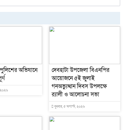
র
 পুলিশের অভিযানে
দেবহাটা উপজেলা বিএনপির
র্ণ
আয়োজনে ৫ই জুলাই
গনঅভ্যুত্থান দিবস উপলক্ষে
, ২০২৬
র‍্যালী ও আলোচনা সভা
বুধবার, ৫ অগাস্ট, ২০২৬