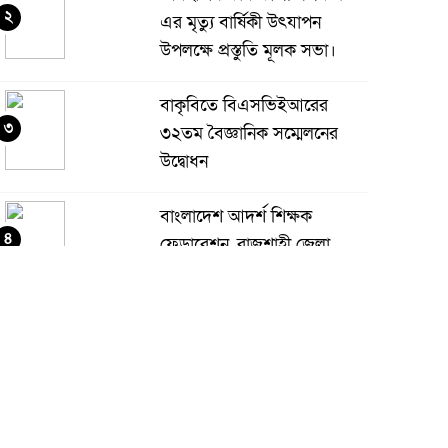
২
এর মৃত্যু বার্ষিকী উৎযাপন
উপলক্ষে প্রস্তুতি মূলক সভা।
বাকৃবিতে বিএসভিইআরের
৩
৩২তম বৈজ্ঞানিক সম্মেলনের
উদ্বোধন
বাংলাদেশ আদর্শ শিক্ষক
৪
ফেডারেশন, রাজশাহী জেলা
আয়োজিত ইউনিয়ন প্রতিনিধি
ম্মেলন অনুষ্ঠিত
শ্যামনগর বিরোধপূর্ণ জায়গায় ঘর
৫
বাঁধাকে কেন্দ্র করে সংঘর্ষ: আহত
৫