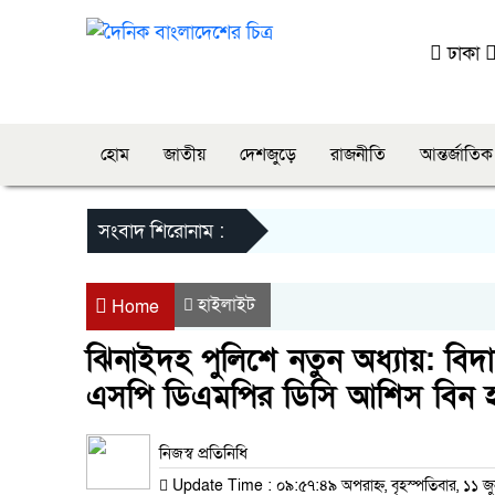
ঢাকা
হোম
জাতীয়
দেশজুড়ে
রাজনীতি
আন্তর্জাতিক
সংবাদ শিরোনাম :
হাইলাইট
Home
ঝিনাইদহ পুলিশে নতুন অধ্যায়: বি
এসপি ডিএমপির ডিসি আশিস বিন হ
নিজস্ব প্রতিনিধি
Update Time : ০৯:৫৭:৪৯ অপরাহ্ন, বৃহস্পতিবার, ১১ জ