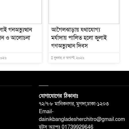
াই গনঅভ্যুত্থান
আগৈলঝাড়ায় যথাযোগ্য
পন ও আলোচনা
মর্যাদায় পালিত হলো জুলাই
গণঅভ্যুত্থান দিবস
 ২০২৬
বুধবার, ৫ অগাস্ট, ২০২৬
যোগাযোগের ঠিকানাঃ
৭২/৭-৮ মানিকনগর, মুগদা,ঢাকা-১২০৩
Email-
dainikbangladesherchitro@gmail.com
হটস অ্যাপঃ 01739929646