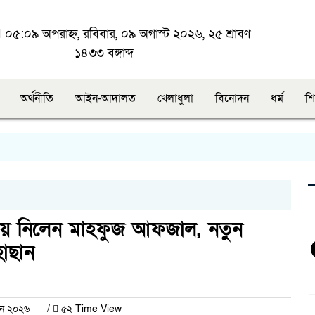
০৫:০৯ অপরাহ্ন, রবিবার, ০৯ অগাস্ট ২০২৬, ২৫ শ্রাবণ
১৪৩৩ বঙ্গাব্দ
অর্থনীতি
আইন-আদালত
খেলাধুলা
বিনোদন
ধর্ম
শি
দায় নিলেন মাহফুজ আফজাল, নতুন
াছান
ুন ২০২৬
/
৫২ Time View