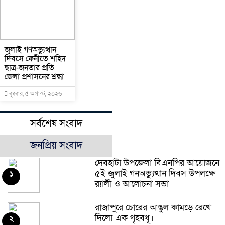
জুলাই গণঅভ্যুত্থান
দিবসে ফেনীতে শহিদ
ছাত্র-জনতার প্রতি
জেলা প্রশাসনের শ্রদ্ধা
বুধবার, ৫ অগাস্ট, ২০২৬
সর্বশেষ সংবাদ
জনপ্রিয় সংবাদ
দেবহাটা উপজেলা বিএনপির আয়োজনে
৫ই জুলাই গনঅভ্যুত্থান দিবস উপলক্ষে
১
র‍্যালী ও আলোচনা সভা
রাজাপুরে চোরের আঙুল কামড়ে রেখে
দিলো এক গৃহবধূ।
২