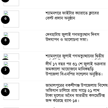
শ্যামনগরে ফাইটার ক্যারাতে ক্লাবের
বেল্ট প্রদান অনুষ্ঠান
৩
দেবহাটায় জুলাই গনঅভ্যুত্থান দিবস
উদযাপন ও আলোচনা সভা।
৪
শ্যামনগরে জুলাই গণঅভ্যুত্থানের দ্বিতীয়
বর্ষপূর্তি উপলক্ষে জামায়াতের গণমিছিল
৫
দীর্ঘ ১৭ বছর পর ৩১ শে জুলাই শুক্রবার
ও বিক্ষোভ সমাবেশ
জমকালো আয়োজনে মানিকছড়ি
১
উপজেলা বিএনপির সন্মেলন অনুষ্ঠিত।
তানোরে জুলাই গণঅভ্যুত্থান দিবস
২০২৬ পালন উপলক্ষে আলোচনা সভা ও
৬
জামালপুরের বকশীগঞ্জ উপজেলায় বিশেষ
পুরস্কার বিতরণ অনুষ্ঠিত হয়েছে।
অভিযান চালিয়ে প্রায় সাড়ে ২১ লাখ
২
টাকা মূল্যের অবৈধ ভারতীয় কসমেটিক্স
সঞ্চয়ের ৩৬ হাজার টাকা ফেরত না
জব্দ করেছে র‌্যাব-১৪।
পাওয়ার অভিযোগ, লেমুয়া বাজার মডেল
৭