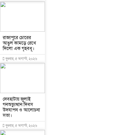
রাজাপুরে চোরের
আঙুল কামড়ে রেখে
দিলো এক গৃহবধূ।
বুধবার, ৫ অগাস্ট, ২০২৬
দেবহাটায় জুলাই
গনঅভ্যুত্থান দিবস
উদযাপন ও আলোচনা
সভা।
বুধবার, ৫ অগাস্ট, ২০২৬