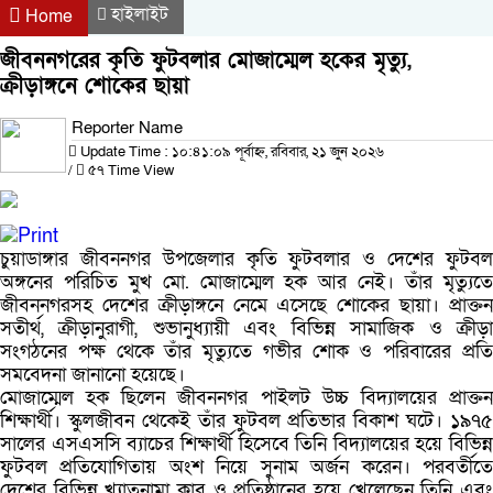
হাইলাইট
Home
জীবননগরের কৃতি ফুটবলার মোজাম্মেল হকের মৃত্যু,
ক্রীড়াঙ্গনে শোকের ছায়া
Reporter Name
Update Time : ১০:৪১:০৯ পূর্বাহ্ন, রবিবার, ২১ জুন ২০২৬
/
৫৭ Time View
চুয়াডাঙ্গার জীবননগর উপজেলার কৃতি ফুটবলার ও দেশের ফুটবল
অঙ্গনের পরিচিত মুখ মো. মোজাম্মেল হক আর নেই। তাঁর মৃত্যুতে
জীবননগরসহ দেশের ক্রীড়াঙ্গনে নেমে এসেছে শোকের ছায়া। প্রাক্তন
সতীর্থ, ক্রীড়ানুরাগী, শুভানুধ্যায়ী এবং বিভিন্ন সামাজিক ও ক্রীড়া
সংগঠনের পক্ষ থেকে তাঁর মৃত্যুতে গভীর শোক ও পরিবারের প্রতি
সমবেদনা জানানো হয়েছে।
মোজাম্মেল হক ছিলেন জীবননগর পাইলট উচ্চ বিদ্যালয়ের প্রাক্তন
শিক্ষার্থী। স্কুলজীবন থেকেই তাঁর ফুটবল প্রতিভার বিকাশ ঘটে। ১৯৭৫
সালের এসএসসি ব্যাচের শিক্ষার্থী হিসেবে তিনি বিদ্যালয়ের হয়ে বিভিন্ন
ফুটবল প্রতিযোগিতায় অংশ নিয়ে সুনাম অর্জন করেন। পরবর্তীতে
দেশের বিভিন্ন খ্যাতনামা ক্লাব ও প্রতিষ্ঠানের হয়ে খেলেছেন তিনি এবং