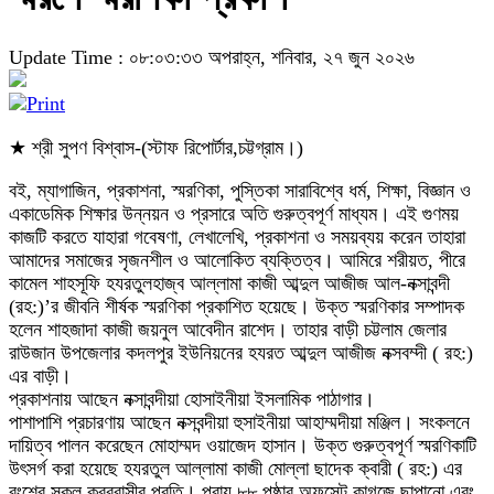
Update Time : ০৮:০৩:৩৩ অপরাহ্ন, শনিবার, ২৭ জুন ২০২৬
★ শ্রী সুপণ বিশ্বাস-(স্টাফ রিপোর্টার,চট্টগ্রাম।)
বই, ম্যাগাজিন, প্রকাশনা, স্মরণিকা, পুস্তিকা সারাবিশ্বে ধর্ম, শিক্ষা, বিজ্ঞান ও
একাডেমিক শিক্ষার উন্নয়ন ও প্রসারে অতি গুরুত্বপূর্ণ মাধ্যম। এই গুণময়
কাজটি করতে যাহারা গবেষণা, লেখালেখি, প্রকাশনা ও সময়ব্যয় করেন তাহারা
আমাদের সমাজের সৃজনশীল ও আলোকিত ব্যক্তিত্ব। আমিরে শরীয়ত, পীরে
কামেল শাহসূফি হযরতুলহাজ্ব আল্লামা কাজী আব্দুল আজীজ আল-নক্সাবন্দী
(রহ:)’র জীবনি শীর্ষক স্মরণিকা প্রকাশিত হয়েছে। উক্ত স্মরণিকার সম্পাদক
হলেন শাহজাদা কাজী জয়নুল আবেদীন রাশেদ। তাহার বাড়ী চট্টলাম জেলার
রাউজান উপজেলার কদলপুর ইউনিয়নের হযরত আব্দুল আজীজ নক্সবম্দী ( রহ:)
এর বাড়ী।
প্রকাশনায় আছেন নক্সাবন্দীয়া হোসাইনীয়া ইসলামিক পাঠাগার।
পাশাপাশি প্রচারণায় আছেন নক্সবন্দীয়া হুসাইনীয়া আহাম্মদীয়া মঞ্জিল। সংকলনে
দায়িত্ব পালন করেছেন মোহাম্মদ ওয়াজেদ হাসান। উক্ত গুরুত্বপূর্ণ স্মরণিকাটি
উৎসর্গ করা হয়েছে হযরতুল আল্লামা কাজী মোল্লা ছাদেক ক্বারী ( রহ:) এর
বংশের সকল কবরবাসীর প্রতি। প্রায় ৮৮ পৃষ্ঠার অফসেট কাগজে ছাপানো এবং