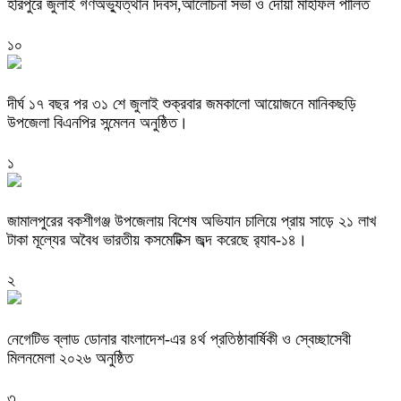
হরিপুরে জুলাই গণঅভ্যুত্থান দিবস,আলোচনা সভা ও দোয়া মাহফিল পালিত ‎
১০
দীর্ঘ ১৭ বছর পর ৩১ শে জুলাই শুক্রবার জমকালো আয়োজনে মানিকছড়ি
উপজেলা বিএনপির সন্মেলন অনুষ্ঠিত।
১
জামালপুরের বকশীগঞ্জ উপজেলায় বিশেষ অভিযান চালিয়ে প্রায় সাড়ে ২১ লাখ
টাকা মূল্যের অবৈধ ভারতীয় কসমেটিক্স জব্দ করেছে র‌্যাব-১৪।
২
নেগেটিভ ব্লাড ডোনার বাংলাদেশ-এর ৪র্থ প্রতিষ্ঠাবার্ষিকী ও স্বেচ্ছাসেবী
মিলনমেলা ২০২৬ অনুষ্ঠিত
৩