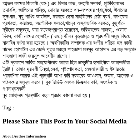
আব্দুল কাদের জিলানী (রহ:) এর দিদার লাভ, রুহানী সম্পর্ক, মুহিব্বিনদের
তদারকি, জালিনের শাস্তি, দোয়ার বরকতে ধন-সম্পদের প্রাচুর্যতা, ঈমানের
সুসংবাদ, ঘুঘু পাখির আর্তনাদ, দরবারে ছেমা মাহফিলের চেষ্ঠা ব্যর্থ, কাশফের
প্রখরতা, কারামত, অলৌকিক ক্ষমতা,খাদ্বে অস্বাভাবিক বরকত, বুজুর্গানে
দ্বীনের মন্তব্য, যারা ফয়েজপ্রাপ্ত হয়েছেন, তরিক্বতের শাজরা,, ওফাত
দিবস, কাজী নাদের হোসাইন ( রহ:) জীবন বৃত্তাম্ত ও প্রদর্শনী সমূহ বিষয়ে
নানাবিধ বর্ণনা করা হয়েছে। স্মরণিকাটির সম্পাদক এর বংশীয় পরিচয় হল কাজী
নাদের হোসাইন এর জোষ্ঠ পুত্র মরহুম শাহজাদা মনসুর আহাম্মদ এর বড় সন্তান
শাহজাদা কাজী জয়নুল আবেদীন রাশেদ।
এটি প্রকাশে সার্বিক সহযোগীতায় আরো ছিল নক্সবন্দীয় হুসাইনীয়া আহাম্মদীয়া
ট্রাষ্ট। তাহার দূরদর্শী চিন্তা,সেবা, পৃষ্টপোষকতা, মেহমানদারী ও উদারতায়
প্রকাশিত স্মারক এই গ্রন্থটি আশা করি দরবারের আওলাদ, ভক্ত, আশেক ও
পাঠকদের সমৃদ্ধ করবে। বুক রিভিউ লেখক ডিএক্সার কবি, সংগঠক ও
গণমাধ্যমকর্মী
নুর মোহাম্মদ গ্রন্থটির বহুল প্রচার কামনা করা হয়।
Tag :
Please Share This Post in Your Social Media
About Author Information