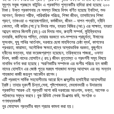
সুদৃশ্য সবুজ প্রচ্ছদে বাইন্ডিং এ প্রকাশিত পুস্তকটির হাদিয়া রাখা হয়েছে ২০০
টাকা। উক্ত প্রকাশনায় যে সমস্ত বিষয়ে বিশদ বর্ণিত হয়েছে ইবতিদা, শুভ
আগমণ, বিলাদত শরীফ, পারিবারিক পরিচয়, শিক্ষা জীবন, তাসাউফের শিক্ষা
গ্রহণ, তাকওয়া ও পরহেজগারিতা, কর্মজীবন, জীবন – যাপন পদ্বতি, দ্বীনি
খেদমত, নবী করিম (সা:)’র দিদার লাভ, হযরত খিজির (আ:) এর সাক্ষাত, হযরত
আব্দুল কাদের জিলানী (রহ:) এর দিদার লাভ, রুহানী সম্পর্ক, মুহিব্বিনদের
তদারকি, জালিনের শাস্তি, দোয়ার বরকতে ধন-সম্পদের প্রাচুর্যতা, ঈমানের
সুসংবাদ, ঘুঘু পাখির আর্তনাদ, দরবারে ছেমা মাহফিলের চেষ্ঠা ব্যর্থ, কাশফের
প্রখরতা, কারামত, অলৌকিক ক্ষমতা,খাদ্বে অস্বাভাবিক বরকত, বুজুর্গানে
দ্বীনের মন্তব্য, যারা ফয়েজপ্রাপ্ত হয়েছেন, তরিক্বতের শাজরা,, ওফাত
দিবস, কাজী নাদের হোসাইন ( রহ:) জীবন বৃত্তাম্ত ও প্রদর্শনী সমূহ বিষয়ে
নানাবিধ বর্ণনা করা হয়েছে। স্মরণিকাটির সম্পাদক এর বংশীয় পরিচয় হল কাজী
নাদের হোসাইন এর জোষ্ঠ পুত্র মরহুম শাহজাদা মনসুর আহাম্মদ এর বড় সন্তান
শাহজাদা কাজী জয়নুল আবেদীন রাশেদ।
এটি প্রকাশে সার্বিক সহযোগীতায় আরো ছিল নক্সবন্দীয় হুসাইনীয়া আহাম্মদীয়া
ট্রাষ্ট। তাহার দূরদর্শী চিন্তা,সেবা, পৃষ্টপোষকতা, মেহমানদারী ও উদারতায়
প্রকাশিত স্মারক এই গ্রন্থটি আশা করি দরবারের আওলাদ, ভক্ত, আশেক ও
পাঠকদের সমৃদ্ধ করবে। বুক রিভিউ লেখক ডিএক্সার কবি, সংগঠক ও
গণমাধ্যমকর্মী
নুর মোহাম্মদ গ্রন্থটির বহুল প্রচার কামনা করা হয়।