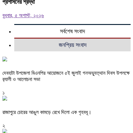
প্রশাসনের শ্রদ্ধা
বুধবার, ৫ অগাস্ট, ২০২৬
সর্বশেষ সংবাদ
জনপ্রিয় সংবাদ
দেবহাটা উপজেলা বিএনপির আয়োজনে ৫ই জুলাই গনঅভ্যুত্থান দিবস উপলক্ষে
র‍্যালী ও আলোচনা সভা
১
রাজাপুরে চোরের আঙুল কামড়ে রেখে দিলো এক গৃহবধূ।
২