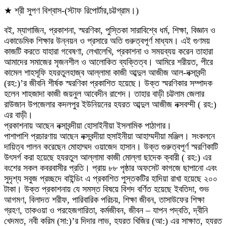
★ শ্রী সুপণ বিশ্বাস-(স্টাফ রিপোর্টার,চট্টগ্রাম।)
বই, ম্যাগাজিন, প্রকাশনা, স্মরণিকা, পুস্তিকা সারাবিশ্বে ধর্ম, শিক্ষা, বিজ্ঞান ও
একাডেমিক শিক্ষার উন্নয়ন ও প্রসারে অতি গুরুত্বপূর্ণ মাধ্যম। এই গুণময়
কাজটি করতে যাহারা গবেষণা, লেখালেখি, প্রকাশনা ও সময়ব্যয় করেন তাহারা
আমাদের সমাজের সৃজনশীল ও আলোকিত ব্যক্তিত্ব। আমিরে শরীয়ত, পীরে
কামেল শাহসূফি হযরতুলহাজ্ব আল্লামা কাজী আব্দুল আজীজ আল-নক্সাবন্দী
(রহ:)’র জীবনি শীর্ষক স্মরণিকা প্রকাশিত হয়েছে। উক্ত স্মরণিকার সম্পাদক
হলেন শাহজাদা কাজী জয়নুল আবেদীন রাশেদ। তাহার বাড়ী চট্টলাম জেলার
রাউজান উপজেলার কদলপুর ইউনিয়নের হযরত আব্দুল আজীজ নক্সবম্দী ( রহ:)
এর বাড়ী।
প্রকাশনায় আছেন নক্সাবন্দীয়া হোসাইনীয়া ইসলামিক পাঠাগার।
পাশাপাশি প্রচারণায় আছেন নক্সবন্দীয়া হুসাইনীয়া আহাম্মদীয়া মঞ্জিল। সংকলনে
দায়িত্ব পালন করেছেন মোহাম্মদ ওয়াজেদ হাসান। উক্ত গুরুত্বপূর্ণ স্মরণিকাটি
উৎসর্গ করা হয়েছে হযরতুল আল্লামা কাজী মোল্লা ছাদেক ক্বারী ( রহ:) এর
বংশের সকল কবরবাসীর প্রতি। প্রায় ৮৮ পৃষ্ঠার অফসেট কাগজে ছাপানো এবং
সুদৃশ্য সবুজ প্রচ্ছদে বাইন্ডিং এ প্রকাশিত পুস্তকটির হাদিয়া রাখা হয়েছে ২০০
টাকা। উক্ত প্রকাশনায় যে সমস্ত বিষয়ে বিশদ বর্ণিত হয়েছে ইবতিদা, শুভ
আগমণ, বিলাদত শরীফ, পারিবারিক পরিচয়, শিক্ষা জীবন, তাসাউফের শিক্ষা
গ্রহণ, তাকওয়া ও পরহেজগারিতা, কর্মজীবন, জীবন – যাপন পদ্বতি, দ্বীনি
খেদমত, নবী করিম (সা:)’র দিদার লাভ, হযরত খিজির (আ:) এর সাক্ষাত, হযরত