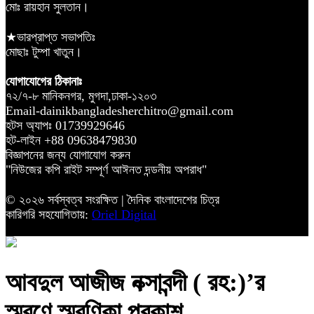
মোঃ রায়হান সুলতান।
★ভারপ্রাপ্ত সভাপতিঃ
মোছাঃ টুম্পা খাতুন।
যোগাযোগের ঠিকানাঃ
৭২/৭-৮ মানিকনগর, মুগদা,ঢাকা-১২০৩
Email-dainikbangladesherchitro@gmail.com
হটস অ্যাপঃ 01739929646
হট-লাইন +88 09638479830
বিজ্ঞাপনের জন্য যোগাযোগ করুন
"নিউজের কপি রাইট সম্পূর্ণ আঈনত দন্ডনীয় অপরাধ"
© ২০২৬ সর্বস্বত্ব সংরক্ষিত | দৈনিক বাংলাদেশের চিত্র
কারিগরি সহযোগিতায়:
Oriel Digital
আবদুল আজীজ নক্সাবন্দী ( রহ:)’র
স্মরণে স্মরণিকা প্রকাশ