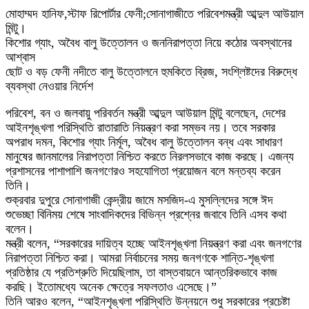
মোহাম্মদ হানিফ,স্টাফ রিপোর্টার ফেনী;সোনাগাজীতে পরিবেশমন্ত্রী আব্দুল আউয়াল
মিন্টু।
কিশোর গ্যাং, অবৈধ বালু উত্তোলন ও জননিরাপত্তা নিয়ে কঠোর অবস্থানের
আশ্বাস
ছোট ও বড় ফেনী নদীতে বালু উত্তোলনে হুমকিতে ব্রিজ, সংশ্লিষ্টদের বিরুদ্ধে
ব্যবস্থা নেওয়ার নির্দেশ
পরিবেশ, বন ও জলবায়ু পরিবর্তন মন্ত্রী আব্দুল আউয়াল মিন্টু বলেছেন, দেশের
আইনশৃঙ্খলা পরিস্থিতি রাতারাতি নিয়ন্ত্রণ করা সম্ভব নয়। তবে সরকার
অপরাধ দমন, কিশোর গ্যাং নির্মূল, অবৈধ বালু উত্তোলন বন্ধ এবং সাধারণ
মানুষের জানমালের নিরাপত্তা নিশ্চিত করতে নিরলসভাবে কাজ করছে। এজন্য
প্রশাসনের পাশাপাশি জনগণেরও সহযোগিতা প্রয়োজন বলে মন্তব্য করেন
তিনি।
শুক্রবার দুপুরে সোনাগাজী কেন্দ্রীয় জামে মসজিদ-এ মুসল্লিদের সঙ্গে ঈদ
শুভেচ্ছা বিনিময় শেষে সাংবাদিকদের বিভিন্ন প্রশ্নের জবাবে তিনি এসব কথা
বলেন।
মন্ত্রী বলেন, “সরকারের দায়িত্ব হচ্ছে আইনশৃঙ্খলা নিয়ন্ত্রণ করা এবং জনগণের
নিরাপত্তা নিশ্চিত করা। আমরা নির্বাচনের সময় জনগণকে শান্তি-শৃঙ্খলা
প্রতিষ্ঠার যে প্রতিশ্রুতি দিয়েছিলাম, তা বাস্তবায়নে আন্তরিকভাবে কাজ
করছি। ইতোমধ্যে অনেক ক্ষেত্রে সফলতাও এসেছে।”
তিনি আরও বলেন, “আইনশৃঙ্খলা পরিস্থিতি উন্নয়নে শুধু সরকারের প্রচেষ্টা