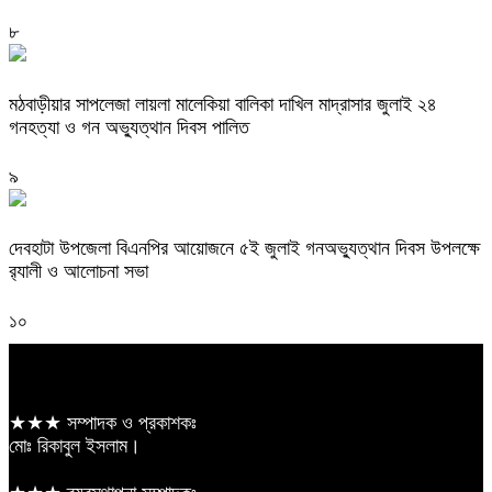
৮
মঠবাড়ীয়ার সাপলেজা লায়লা মালেকিয়া বালিকা দাখিল মাদ্রাসার জুলাই ২৪
গনহত্যা ও গন অভ্যুত্থান দিবস পালিত
৯
দেবহাটা উপজেলা বিএনপির আয়োজনে ৫ই জুলাই গনঅভ্যুত্থান দিবস উপলক্ষে
র‍্যালী ও আলোচনা সভা
১০
★★★ সম্পাদক ও প্রকাশকঃ
মোঃ রিকাবুল ইসলাম।