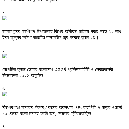
১
জামালপুরের বকশীগঞ্জ উপজেলায় বিশেষ অভিযান চালিয়ে প্রায় সাড়ে ২১ লাখ
টাকা মূল্যের অবৈধ ভারতীয় কসমেটিক্স জব্দ করেছে র‌্যাব-১৪।
২
নেগেটিভ ব্লাড ডোনার বাংলাদেশ-এর ৪র্থ প্রতিষ্ঠাবার্ষিকী ও স্বেচ্ছাসেবী
মিলনমেলা ২০২৬ অনুষ্ঠিত
৩
কিশোরগঞ্জে মাদকের বিরুদ্ধে কঠোর অবস্থান: ৪নং বাহাগিলি ৭ নম্বর ওয়ার্ডে
১০ বোতল বাংলা মদসহ অটো জব্দ, চালকের স্বীকারোক্তি
৪