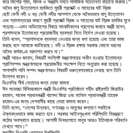
করে কিশোর গ্যাং, মাদক ও সন্ত্রাস দমনে সামাজিক সচেতনতা বাড়ানো জরুরি।”
অবৈধ বালু উত্তোলনে হুমকিতে মুহুরী প্রজেক্ট ও সাহেবের ঘাট ব্রিজ
ছোট ফেনী নদী ও বড় ফেনী নদীর আশপাশ থেকে অবৈধভাবে বালু উত্তোলন
এবং স্থানান্তরের কারণে মুহুরী প্রজেক্ট ব্রিজ ও সাহেবের ঘাট ব্রিজ হুমকির মুখে
পড়েছে—এমন অভিযোগের বিষয়ে সাংবাদিকদের প্রশ্নের জবাবে মন্ত্রী বলেন,
প্রশাসনকে ইতোমধ্যে প্রয়োজনীয় ব্যবস্থা নিতে নির্দেশ দেওয়া হয়েছে।
তিনি বলেন, “প্রশাসনকে ব্যবস্থা নেওয়ার জন্য বলা হয়েছে এবং তারা কাজ
করছে বলে আমাকে জানিয়েছে। নদী ও ব্রিজ রক্ষায় সরকার কোনো ধরনের
অবৈধ কর্মকাণ্ড বরদাশত করবে না।”
মন্ত্রী আরও জানান, বিষয়টি সংশ্লিষ্ট মন্ত্রণালয়ের অধীন হওয়ায় ইতোমধ্যে
প্রাণিসম্পদ মন্ত্রণালয়কে প্রয়োজনীয় পদক্ষেপ নিতে অনুরোধ করা হয়েছে।
পাশাপাশি পানি সম্পদ মন্ত্রণালয়ও বিষয়টি গুরুত্বসহকারে দেখছে বলে তিনি
উল্লেখ করেন।
বিএনপির শীর্ষ নেতাদের জন্য দোয়া কামনা
ঈদ শুভেচ্ছা বিনিময়কালে মন্ত্রী বিএনপির প্রতিষ্ঠাতা শহীদ রাষ্ট্রপতি জিয়াউর
রহমান, সাবেক প্রধানমন্ত্রী খালেদা জিয়া এবং বর্তমান প্রধানমন্ত্রী তারেক
রহমান-এর জন্য দেশবাসীর কাছে দোয়া কামনা করেন।
তিনি বলেন, “দেশের উন্নয়ন, গণতন্ত্র ও মানুষের কল্যাণে সবাইকে
ঐক্যবদ্ধভাবে কাজ করতে হবে। সরকার আইনশৃঙ্খলা পরিস্থিতি নিয়ন্ত্রণে
কঠোর অবস্থানে রয়েছে। আগামী দিনগুলোতে মানুষ আরও ইতিবাচক পরিবর্তন
দেখতে পাবে।”
স্থানীয় বিএনপি নেতাদের উপস্থিতি