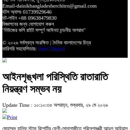
Email-dainikbangladesherchitro@gmail.com
হটস অ্যাপঃ 01739929646
হট-লাইন +88 09638479830
বিজ্ঞাপনের জন্য যোগাযোগ করুন
"নিউজের কপি রাইট সম্পূর্ণ আঈনত দন্ডনীয় অপরাধ"
© ২০২৬ সর্বস্বত্ব সংরক্ষিত | দৈনিক বাংলাদেশের চিত্র
কারিগরি সহযোগিতায়:
Oriel Digital
আইনশৃঙ্খলা পরিস্থিতি রাতারাতি
নিয়ন্ত্রণ সম্ভব নয়
Update Time : ১০:১০:৩৫ অপরাহ্ন, শুক্রবার, ২৯ মে ২০২৬
মোহাম্মদ হানিফ,স্টাফ রিপোর্টার ফেনী;সোনাগাজীতে পরিবেশমন্ত্রী আব্দুল আউয়াল