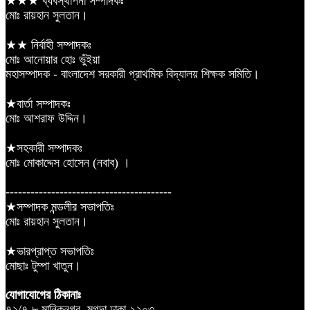
★★★ ব্যবস্থাপনা সম্পাদকঃ
মোঃ রায়হান সুলতান।
★★ নির্বাহী সম্পাদকঃ
মোঃ আনোয়ার হোঃ ভুঁইয়া
মহাসম্পাদক - বাংলাদেশ সরকারী প্রাথমিক বিদ্যালয় শিক্ষক সমিতি।
★বার্তা সম্পাদকঃ
মোঃ আশরাফ উদ্দিন।
★সহকারী সম্পাদকঃ
মোঃ মোকাদ্দেস হোসেন (নবাব) ।
----------------------------------------
★সম্পাদক মন্ডলীর সভাপতিঃ
মোঃ রায়হান সুলতান।
★ভারপ্রাপ্ত সভাপতিঃ
মোছাঃ টুম্পা খাতুন।
যোগাযোগের ঠিকানাঃ
৭২/৭-৮ মানিকনগর, মুগদা,ঢাকা-১২০৩