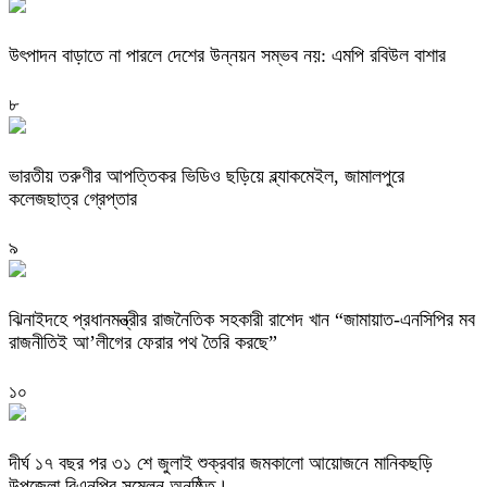
উৎপাদন বাড়াতে না পারলে দেশের উন্নয়ন সম্ভব নয়: এমপি রবিউল বাশার
৮
ভারতীয় তরুণীর আপত্তিকর ভিডিও ছড়িয়ে ব্ল্যাকমেইল, জামালপুরে
কলেজছাত্র গ্রেপ্তার
৯
ঝিনাইদহে প্রধানমন্ত্রীর রাজনৈতিক সহকারী রাশেদ খান “জামায়াত-এনসিপির মব
রাজনীতিই আ’লীগের ফেরার পথ তৈরি করছে”
১০
দীর্ঘ ১৭ বছর পর ৩১ শে জুলাই শুক্রবার জমকালো আয়োজনে মানিকছড়ি
উপজেলা বিএনপির সন্মেলন অনুষ্ঠিত।