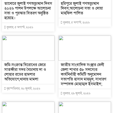
তানোরে জুলাই গণঅভ্যুত্থান দিবস
হরিপুরে জুলাই গণঅভ্যুত্থান
২০২৬ পালন উপলক্ষে আলোচনা
দিবস,আলোচনা সভা ও দোয়া
সভা ও পুরস্কার বিতরণ অনুষ্ঠিত
মাহফিল পালিত ‎
হয়েছে।
বুধবার, ৫ অগাস্ট, ২০২৬
বুধবার, ৫ অগাস্ট, ২০২৬
জমি-সংক্রান্ত বিরোধের জেরে
জাতীয় সাংবাদিক সংস্থার ফেনী
সাতক্ষীরা সদর বৈচানায় দা ও
জেলা শাখার ৩৮ সদস্যের
লোহার রডের হামলার
কার্যনির্বাহী কমিটি অনুমোদন
অভিযোগে,থানায় মামলা
সভাপতি হাসান মাহমুদ, সাধারণ
সম্পাদক মোহাম্মদ ইসমাইল;
বৃহস্পতিবার, ৩০ জুলাই, ২০২৬
বুধবার, ২৯ জুলাই, ২০২৬