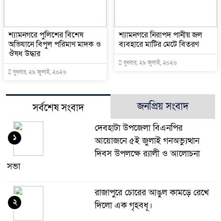
শ্যামনগরে পুলিশের বিশেষ
শ্যামনগরে নিরাপদ পানীয় জল
অভিযানে বিপুল পরিমাণ মাদক ও
ব্যবহারে মাটির মেটে বিতরণ
ঔষধ উদ্ধার
বুধবার, ২৯ জুলাই, ২০২৬
বুধবার, ২৯ জুলাই, ২০২৬
জনপ্রিয় সংবাদ
সর্বশেষ সংবাদ
দেবহাটা উপজেলা বিএনপির
১
আয়োজনে ৫ই জুলাই গনঅভ্যুত্থান
দিবস উপলক্ষে র‍্যালী ও আলোচনা
সভা
রাজাপুরে চোরের আঙুল কামড়ে রেখে
২
দিলো এক গৃহবধূ।