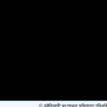
রাষ্ট্রবিরোধী তৎপরতার অভিযোগে পবিপ্রবির শিক্ষক