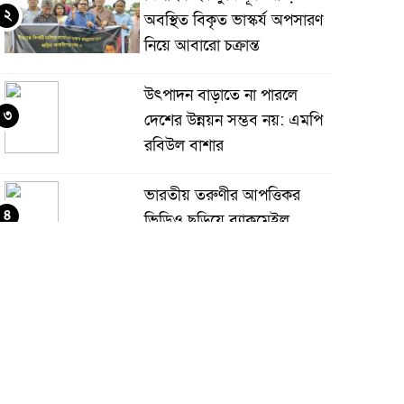
২
অবস্থিত বিকৃত ভাস্কর্য অপসারণ
নিয়ে আবারো চক্রান্ত
উৎপাদন বাড়াতে না পারলে
৩
দেশের উন্নয়ন সম্ভব নয়: এমপি
রবিউল বাশার
ভারতীয় তরুণীর আপত্তিকর
৪
ভিডিও ছড়িয়ে ব্ল্যাকমেইল,
জামালপুরে কলেজছাত্র গ্রেপ্তার
ঝিনাইদহে প্রধানমন্ত্রীর
৫
রাজনৈতিক সহকারী রাশেদ খান
“জামায়াত-এনসিপির মব
াজনীতিই আ’লীগের ফেরার পথ তৈরি করছে”