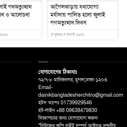
াই গনঅভ্যুত্থান
আগৈলঝাড়ায় যথাযোগ্য
পন ও আলোচনা
মর্যাদায় পালিত হলো জুলাই
গণঅভ্যুত্থান দিবস
, ২০২৬
বুধবার, ৫ অগাস্ট, ২০২৬
যোগাযোগের ঠিকানাঃ
৭২/৭-৮ মানিকনগর, মুগদা,ঢাকা-১২০৩
Email-
dainikbangladesherchitro@gmail.com
হটস অ্যাপঃ 01739929646
হট-লাইন +88 09638479830
বিজ্ঞাপনের জন্য যোগাযোগ করুন
"নিউজের কপি রাইট সম্পূর্ণ আঈনত দন্ডনীয়