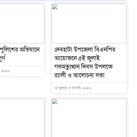
 পুলিশের অভিযানে
দেবহাটা উপজেলা বিএনপির
র্ণ
আয়োজনে ৫ই জুলাই
গনঅভ্যুত্থান দিবস উপলক্ষে
ট, ২০২৬
র‍্যালী ও আলোচনা সভা
বুধবার, ৫ অগাস্ট, ২০২৬