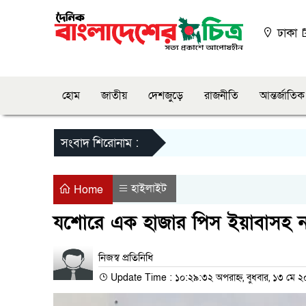
ঢাকা
হোম
জাতীয়
দেশজুড়ে
রাজনীতি
আন্তর্জাতিক
সংবাদ শিরোনাম :
হাইলাইট
Home
যশোরে এক হাজার পিস ইয়াবাসহ ন
নিজস্ব প্রতিনিধি
Update Time : ১০:২৯:৩২ অপরাহ্ন, বুধবার, ১৩ মে 