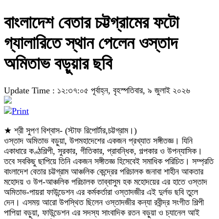
বাংলাদেশ বেতার চট্টগ্রামের ফটো
গ্যালারিতে স্থান পেলেন ওস্তাদ
অমিতাভ বড়ুয়ার ছবি
Update Time : ১২:৩৭:০৫ পূর্বাহ্ন, বৃহস্পতিবার, ৯ জুলাই ২০২৬
★ শ্রী সুপণ বিশ্বাস- (স্টাফ রিপোর্টার,চট্টগ্রাম।)
ওস্তাদ অমিতাভ বড়ুয়া, উপমহাদেশের একজন প্রখ্যাত সঙ্গীতজ্ঞ। যিনি
একাধারে কণ্ঠশিল্পী, সুরকার, গীতিকার, প্রাবন্ধিক, গল্পকার ও উপন্যাসিক।
তবে সবকিছু ছাপিয়ে তিনি একজন সঙ্গীতজ্ঞ হিসেবেই সমাধিক পরিচিত। সম্প্রতি
বাংলাদেশ বেতার চট্টগ্রাম আঞ্চলিক কেন্দ্রের পরিচালক জনাবা শাহীন আকতার
মহোদয় ও উপ-আঞ্চলিক পরিচালক তাব্বাসুম হক মহোদয়ের এর হাতে ওস্তাদ
অমিতাভ-পায়রা ফাউন্ডেশন এর কর্মকর্তারা ওস্তাদজীর এই দুর্লভ ছবি তুলে
দেন। এসময় আরো উপস্থিত ছিলেন ওস্তাদজীর কন্যা রবীন্দ্র সংগীত শিল্পী
পাপিয়া বড়ুয়া, ফাউন্ডেশন এর সদস্য সাংবাদিক রতন বড়ুয়া ও চ্যানেল আই