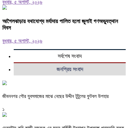
বুধবার, ৫ অগাস্ট, ২০২৬
আগৈলঝাড়ায় যথাযোগ্য মর্যাদায় পালিত হলো জুলাই গণঅভ্যুত্থান
দিবস
বুধবার, ৫ অগাস্ট, ২০২৬
সর্বশেষ সংবাদ
জনপ্রিয় সংবাদ
জীবননগর পৌর যুবসমাজের মাঝে নেছের উদ্দীন টুটুলের ফুটবল উপহার
১
দেবহাটায় কবি কাজী নজরুল এর মৃত্যু বার্ষিকী উৎযাপন উপলক্ষে প্রস্তুতি মূলক