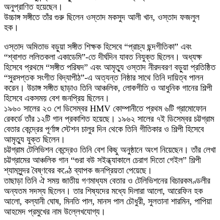
অনুপ্রাণিত হয়েছেন।
উচ্চাঙ্গ সঙ্গীতে তাঁর গুরু ছিলেন ওস্তাদ মকসুদ আলী খান, ওস্তাদ ফজলুল
হক।
ওস্তাদ অমিতাভ বড়ুয়া সঙ্গীত শিক্ষক হিসেবে “প্রাচ্য ছন্দগীতিকা” এবং
“শ্বাশত ললিতকলা একাডেমি”-তে দীর্ঘদিন যাবত নিযুক্ত ছিলেন। অধ্যক্ষ
হিসেবে প্রথমে “সঙ্গীত পরিষদ” এবং আমৃত্যু ওস্তাদ নীরদবরণ বড়ুয়া প্রতিষ্ঠিত
“সুরসপ্তক সংগীত বিদ্যাপীঠ”-এ অত্যন্ত নিষ্ঠার সাথে তিনি দায়িত্ব পালন
করেন। উচাঙ্গ সঙ্গীত ছাড়াও তিনি আঞ্চলিক, লোকগীতি ও আধুনিক গানের শিল্পী
হিসেবে একসময় বেশ জনপ্রিয় ছিলেন।
১৯৬০ সালের ২৩ শে ডিসেম্বর HMV কোম্পানীতে প্রথম ৬টি গ্রামোফোন
রেকর্ডে তাঁর ১২টি গান প্রকাশিত হয়েছে। ১৯৬২ সালের ৭ই ডিসেম্বর চট্টগ্রাম
বেতার কেন্দ্রের পূর্ণাঙ্গ স্টেশন চালুর দিন থেকে তিনি গীতিকার ও শিল্পী হিসেবে
আমৃত্যু যুক্ত ছিলেন।
চট্টগ্রাম টেলিভিশন কেন্দ্রেও তিনি বেশ কিছু অনুষ্ঠানে অংশ নিয়েছেন। তাঁর লেখা
চট্টগ্রামের আঞ্চলিক গান “গুরা বউ সইন্ধ্যাকালে চেরাগ দিতো গেইল” শিল্পী
শ্যামসুন্দর বৈষ্ণবের কণ্ঠে ব্যাপক জনপ্রিয়তা পেয়েছে।
তাছাড়া তিনি ঐ সময় জাতীয় গণমাধ্যম বেতার ও টেলিভিশনের বিচারকমণ্ডলীর
অন্যতম সদস্য ছিলেন। তার শিষ্যদের মধ্যে দিলারা আলো, আরেফিন হক
আলো, কল্যানী ঘোষ, মিনতি পাল, মানস পাল চৌধুরী, সুলতানা শারমিন, পাপিয়া
আহমেদ প্রমুখের নাম উল্লেখযোগ্য।