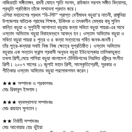
নাজিরহাট সঙ্গীতাঙ্গন, রমনী মোহন স্মৃতি সংসদ, রাউজান সরগম সঙ্গীত বিদ্যালয়,
প্রভৃতি প্রতিষ্ঠান তাঁকে সম্মাননা প্রদান করে।
এশিয়া মহাদেশের প্রথম “ডি-লিট” প্রাপ্ত বেণীমাধব বড়ুয়া’র নাতনী, রাঙ্গুনিয়া
উপজেলার ঘাটচেক গ্রামের শিক্ষক, চিকিৎক ও তৎকালীন মেম্বার বাবু সুনিল
কান্তি বড়ুয়া ও সুগৃহিনী আশালতা বড়ুয়ার কন্যা সবিতা বড়ুয়া পায়রা-এর সাথে
ওস্তাদ অমিতাভ বড়ুয়া বিবাহবন্ধনে আবদ্ধ হন। ওস্তাদ অমিতাভ বড়ুয়া ও
সবিতা বড়ুয়া পায়রা ৪ পুত্র ও ৪ কন্যা সন্তানের গর্বিত জনক-জননী।
তাঁর পুত্র-কন্যারা সবাই নিজ নিজ ক্ষেত্রে সুপ্রতিষ্ঠিত। ওস্তাদ অমিতাভ
বড়ুয়ার এক সন্তান ফ্রান্স প্রবাসী অনুভব বড়ুয়া ইউনেস্কোর তালিকাভুক্ত
তবলা শিল্পী,মেয়ে পাপিয়া বড়ুয়া বাংলাদেশ টেলিভিশনের নিয়মিত রবীন্দ্র সংগীত
শিল্পী। ২০০৭ সালের ১১ জুলাই মহান শিল্পী, সাংস্কৃতিপ্রেমী, সুরকার ও
গীতিকার ওস্তাদ অমিতাভ বড়ুয়া পরলোকগমন করেন।
★★★ সম্পাদক ও প্রকাশকঃ
মোঃ রিকাবুল ইসলাম।
★★★ ব্যবস্থাপনা সম্পাদকঃ
মোঃ রায়হান সুলতান।
★★ নির্বাহী সম্পাদকঃ
মোঃ আনোয়ার হোঃ ভুঁইয়া