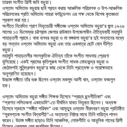
তারকা সংগীত শিল্পী জনি বড়ুয়া।
ওস্তাদ অমিতাভ বড়ুয়ার ছবি গ্রহন করায় আঞ্চলিক পরিচালক ও উপ-আঞ্চলিক
পরিচালকের প্রতি অমিতাভ পায়রা ফাউন্ডেশন এর পক্ষ থেকে বিশেষ কৃতজ্ঞতা
প্রকাশ করা হয়।
সংগীতে নিবেদিত প্রাণ নিভৃতচারী সঙ্গীতজ্ঞ ওস্তাদ অমিতাভ বড়ুয়া’র জন্ম ১৯২৬
সালের ১৩ ডিসেম্বর চট্টগ্রাম জেলার রাউজান উপজেলাধীন ঐতিহ্যবাহী মহামুনি
পাহাড়তলী গ্রামে। বাবা হলধর বড়ুয়া ও মা বঙ্গবালা বড়ুয়া’র দুই সন্তানের মধ্যে
বড় সন্তান ওস্তাদ অমিতাভ বড়ুয়া এবং তার একমাত্র ছোট বোন দীপ্তি
বড়ুয়া।
মহামুনি পাহাড়তলীর সাংস্কৃতিক ঐতিহ্য তাঁকে সংগীত সাধনায় প্রেরণা
যুগিয়েছে। একই গ্রামের কৃতিপুরুষ সংগীত সাধক মোহনচন্দ্র বড়ুয়া ও
জেঠামশাই মুনিন্দ্রলাল বড়ুয়া’র কাছ থেকে তিনি প্রত্যেক্ষ ও পরোক্ষভাবে
অনুপ্রাণিত হয়েছেন।
উচ্চাঙ্গ সঙ্গীতে তাঁর গুরু ছিলেন ওস্তাদ মকসুদ আলী খান, ওস্তাদ ফজলুল
হক।
ওস্তাদ অমিতাভ বড়ুয়া সঙ্গীত শিক্ষক হিসেবে “প্রাচ্য ছন্দগীতিকা” এবং
“শ্বাশত ললিতকলা একাডেমি”-তে দীর্ঘদিন যাবত নিযুক্ত ছিলেন। অধ্যক্ষ
হিসেবে প্রথমে “সঙ্গীত পরিষদ” এবং আমৃত্যু ওস্তাদ নীরদবরণ বড়ুয়া প্রতিষ্ঠিত
“সুরসপ্তক সংগীত বিদ্যাপীঠ”-এ অত্যন্ত নিষ্ঠার সাথে তিনি দায়িত্ব পালন
করেন। উচাঙ্গ সঙ্গীত ছাড়াও তিনি আঞ্চলিক, লোকগীতি ও আধুনিক গানের শিল্পী
হিসেবে একসময় বেশ জনপ্রিয় ছিলেন।