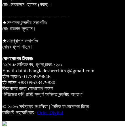
মোঃ মোকাদ্দেস হোসেন (নবাব) ।
----------------------------------------
★সম্পাদক মন্ডলীর সভাপতিঃ
মোঃ রায়হান সুলতান।
★ভারপ্রাপ্ত সভাপতিঃ
মোছাঃ টুম্পা খাতুন।
যোগাযোগের ঠিকানাঃ
৭২/৭-৮ মানিকনগর, মুগদা,ঢাকা-১২০৩
Email-dainikbangladesherchitro@gmail.com
হটস অ্যাপঃ 01739929646
হট-লাইন +88 09638479830
বিজ্ঞাপনের জন্য যোগাযোগ করুন
"নিউজের কপি রাইট সম্পূর্ণ আঈনত দন্ডনীয় অপরাধ"
© ২০২৬ সর্বস্বত্ব সংরক্ষিত | দৈনিক বাংলাদেশের চিত্র
কারিগরি সহযোগিতায়:
Oriel Digital