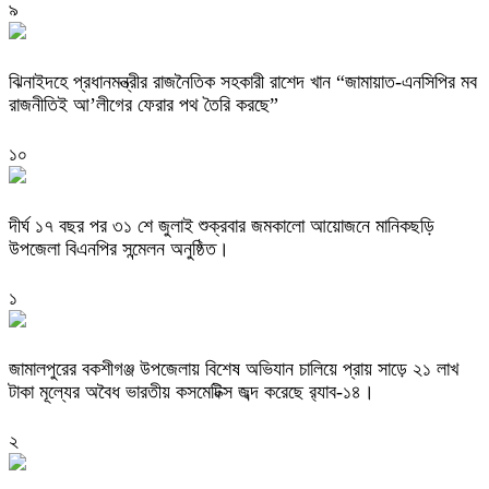
৯
ঝিনাইদহে প্রধানমন্ত্রীর রাজনৈতিক সহকারী রাশেদ খান “জামায়াত-এনসিপির মব
রাজনীতিই আ’লীগের ফেরার পথ তৈরি করছে”
১০
দীর্ঘ ১৭ বছর পর ৩১ শে জুলাই শুক্রবার জমকালো আয়োজনে মানিকছড়ি
উপজেলা বিএনপির সন্মেলন অনুষ্ঠিত।
১
জামালপুরের বকশীগঞ্জ উপজেলায় বিশেষ অভিযান চালিয়ে প্রায় সাড়ে ২১ লাখ
টাকা মূল্যের অবৈধ ভারতীয় কসমেটিক্স জব্দ করেছে র‌্যাব-১৪।
২