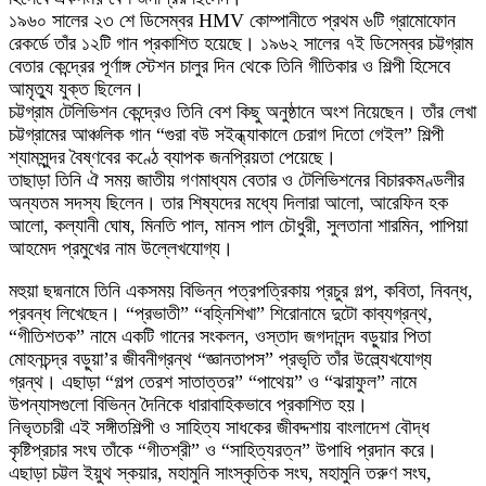
১৯৬০ সালের ২৩ শে ডিসেম্বর HMV কোম্পানীতে প্রথম ৬টি গ্রামোফোন
রেকর্ডে তাঁর ১২টি গান প্রকাশিত হয়েছে। ১৯৬২ সালের ৭ই ডিসেম্বর চট্টগ্রাম
বেতার কেন্দ্রের পূর্ণাঙ্গ স্টেশন চালুর দিন থেকে তিনি গীতিকার ও শিল্পী হিসেবে
আমৃত্যু যুক্ত ছিলেন।
চট্টগ্রাম টেলিভিশন কেন্দ্রেও তিনি বেশ কিছু অনুষ্ঠানে অংশ নিয়েছেন। তাঁর লেখা
চট্টগ্রামের আঞ্চলিক গান “গুরা বউ সইন্ধ্যাকালে চেরাগ দিতো গেইল” শিল্পী
শ্যামসুন্দর বৈষ্ণবের কণ্ঠে ব্যাপক জনপ্রিয়তা পেয়েছে।
তাছাড়া তিনি ঐ সময় জাতীয় গণমাধ্যম বেতার ও টেলিভিশনের বিচারকমণ্ডলীর
অন্যতম সদস্য ছিলেন। তার শিষ্যদের মধ্যে দিলারা আলো, আরেফিন হক
আলো, কল্যানী ঘোষ, মিনতি পাল, মানস পাল চৌধুরী, সুলতানা শারমিন, পাপিয়া
আহমেদ প্রমুখের নাম উল্লেখযোগ্য।
মহুয়া ছদ্মনামে তিনি একসময় বিভিন্ন পত্রপত্রিকায় প্রচুর গল্প, কবিতা, নিবন্ধ,
প্রবন্ধ লিখেছেন। “প্রভাতী” “বহ্নিশিখা” শিরোনামে দুটো কাব্যগ্রন্থ,
“গীতিশতক” নামে একটি গানের সংকলন, ওস্তাদ জগদানন্দ বড়ুয়ার পিতা
মোহনচন্দ্র বড়ুয়া’র জীবনীগ্রন্থ “জ্ঞানতাপস” প্রভৃতি তাঁর উল্ল্যেখযোগ্য
গ্রন্থ। এছাড়া “গল্প তেরশ সাতাত্তর” “পাথেয়” ও “ঝরাফুল” নামে
উপন্যাসগুলো বিভিন্ন দৈনিকে ধারাবাহিকভাবে প্রকাশিত হয়।
নিভৃতচারী এই সঙ্গীতশিল্পী ও সাহিত্য সাধকের জীবদ্দশায় বাংলাদেশ বৌদ্ধ
কৃষ্টিপ্রচার সংঘ তাঁকে “গীতশ্রী” ও “সাহিত্যরত্ন” উপাধি প্রদান করে।
এছাড়া চট্টল ইয়ুথ স্কয়ার, মহামুনি সাংস্কৃতিক সংঘ, মহামুনি তরুণ সংঘ,