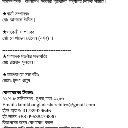
মহাসম্পাদক - বাংলাদেশ সরকারী প্রাথমিক বিদ্যালয় শিক্ষক সমিতি।
★বার্তা সম্পাদকঃ
মোঃ আশরাফ উদ্দিন।
★সহকারী সম্পাদকঃ
মোঃ মোকাদ্দেস হোসেন (নবাব) ।
----------------------------------------
★সম্পাদক মন্ডলীর সভাপতিঃ
মোঃ রায়হান সুলতান।
★ভারপ্রাপ্ত সভাপতিঃ
মোছাঃ টুম্পা খাতুন।
যোগাযোগের ঠিকানাঃ
৭২/৭-৮ মানিকনগর, মুগদা,ঢাকা-১২০৩
Email-dainikbangladesherchitro@gmail.com
হটস অ্যাপঃ 01739929646
হট-লাইন +88 09638479830
বিজ্ঞাপনের জন্য যোগাযোগ করুন