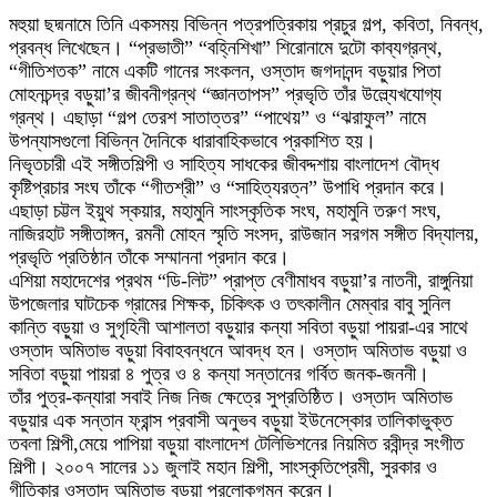
মহুয়া ছদ্মনামে তিনি একসময় বিভিন্ন পত্রপত্রিকায় প্রচুর গল্প, কবিতা, নিবন্ধ,
প্রবন্ধ লিখেছেন। “প্রভাতী” “বহ্নিশিখা” শিরোনামে দুটো কাব্যগ্রন্থ,
“গীতিশতক” নামে একটি গানের সংকলন, ওস্তাদ জগদানন্দ বড়ুয়ার পিতা
মোহনচন্দ্র বড়ুয়া’র জীবনীগ্রন্থ “জ্ঞানতাপস” প্রভৃতি তাঁর উল্ল্যেখযোগ্য
গ্রন্থ। এছাড়া “গল্প তেরশ সাতাত্তর” “পাথেয়” ও “ঝরাফুল” নামে
উপন্যাসগুলো বিভিন্ন দৈনিকে ধারাবাহিকভাবে প্রকাশিত হয়।
নিভৃতচারী এই সঙ্গীতশিল্পী ও সাহিত্য সাধকের জীবদ্দশায় বাংলাদেশ বৌদ্ধ
কৃষ্টিপ্রচার সংঘ তাঁকে “গীতশ্রী” ও “সাহিত্যরত্ন” উপাধি প্রদান করে।
এছাড়া চট্টল ইয়ুথ স্কয়ার, মহামুনি সাংস্কৃতিক সংঘ, মহামুনি তরুণ সংঘ,
নাজিরহাট সঙ্গীতাঙ্গন, রমনী মোহন স্মৃতি সংসদ, রাউজান সরগম সঙ্গীত বিদ্যালয়,
প্রভৃতি প্রতিষ্ঠান তাঁকে সম্মাননা প্রদান করে।
এশিয়া মহাদেশের প্রথম “ডি-লিট” প্রাপ্ত বেণীমাধব বড়ুয়া’র নাতনী, রাঙ্গুনিয়া
উপজেলার ঘাটচেক গ্রামের শিক্ষক, চিকিৎক ও তৎকালীন মেম্বার বাবু সুনিল
কান্তি বড়ুয়া ও সুগৃহিনী আশালতা বড়ুয়ার কন্যা সবিতা বড়ুয়া পায়রা-এর সাথে
ওস্তাদ অমিতাভ বড়ুয়া বিবাহবন্ধনে আবদ্ধ হন। ওস্তাদ অমিতাভ বড়ুয়া ও
সবিতা বড়ুয়া পায়রা ৪ পুত্র ও ৪ কন্যা সন্তানের গর্বিত জনক-জননী।
তাঁর পুত্র-কন্যারা সবাই নিজ নিজ ক্ষেত্রে সুপ্রতিষ্ঠিত। ওস্তাদ অমিতাভ
বড়ুয়ার এক সন্তান ফ্রান্স প্রবাসী অনুভব বড়ুয়া ইউনেস্কোর তালিকাভুক্ত
তবলা শিল্পী,মেয়ে পাপিয়া বড়ুয়া বাংলাদেশ টেলিভিশনের নিয়মিত রবীন্দ্র সংগীত
শিল্পী। ২০০৭ সালের ১১ জুলাই মহান শিল্পী, সাংস্কৃতিপ্রেমী, সুরকার ও
গীতিকার ওস্তাদ অমিতাভ বড়ুয়া পরলোকগমন করেন।