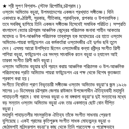
★ শ্রী সুপণ বিশ্বাস- (স্টাফ রিপোর্টার,চট্টগ্রাম।)
ওস্তাদ অমিতাভ বড়ুয়া, উপমহাদেশের একজন প্রখ্যাত সঙ্গীতজ্ঞ। যিনি
একাধারে কণ্ঠশিল্পী, সুরকার, গীতিকার, প্রাবন্ধিক, গল্পকার ও উপন্যাসিক।
তবে সবকিছু ছাপিয়ে তিনি একজন সঙ্গীতজ্ঞ হিসেবেই সমাধিক পরিচিত। সম্প্রতি
বাংলাদেশ বেতার চট্টগ্রাম আঞ্চলিক কেন্দ্রের পরিচালক জনাবা শাহীন আকতার
মহোদয় ও উপ-আঞ্চলিক পরিচালক তাব্বাসুম হক মহোদয়ের এর হাতে ওস্তাদ
অমিতাভ-পায়রা ফাউন্ডেশন এর কর্মকর্তারা ওস্তাদজীর এই দুর্লভ ছবি তুলে
দেন। এসময় আরো উপস্থিত ছিলেন ওস্তাদজীর কন্যা রবীন্দ্র সংগীত শিল্পী
পাপিয়া বড়ুয়া, ফাউন্ডেশন এর সদস্য সাংবাদিক রতন বড়ুয়া ও চ্যানেল আই
তারকা সংগীত শিল্পী জনি বড়ুয়া।
ওস্তাদ অমিতাভ বড়ুয়ার ছবি গ্রহন করায় আঞ্চলিক পরিচালক ও উপ-আঞ্চলিক
পরিচালকের প্রতি অমিতাভ পায়রা ফাউন্ডেশন এর পক্ষ থেকে বিশেষ কৃতজ্ঞতা
প্রকাশ করা হয়।
সংগীতে নিবেদিত প্রাণ নিভৃতচারী সঙ্গীতজ্ঞ ওস্তাদ অমিতাভ বড়ুয়া’র জন্ম ১৯২৬
সালের ১৩ ডিসেম্বর চট্টগ্রাম জেলার রাউজান উপজেলাধীন ঐতিহ্যবাহী মহামুনি
পাহাড়তলী গ্রামে। বাবা হলধর বড়ুয়া ও মা বঙ্গবালা বড়ুয়া’র দুই সন্তানের মধ্যে
বড় সন্তান ওস্তাদ অমিতাভ বড়ুয়া এবং তার একমাত্র ছোট বোন দীপ্তি
বড়ুয়া।
মহামুনি পাহাড়তলীর সাংস্কৃতিক ঐতিহ্য তাঁকে সংগীত সাধনায় প্রেরণা
যুগিয়েছে। একই গ্রামের কৃতিপুরুষ সংগীত সাধক মোহনচন্দ্র বড়ুয়া ও
জেঠামশাই মুনিন্দ্রলাল বড়ুয়া’র কাছ থেকে তিনি প্রত্যেক্ষ ও পরোক্ষভাবে