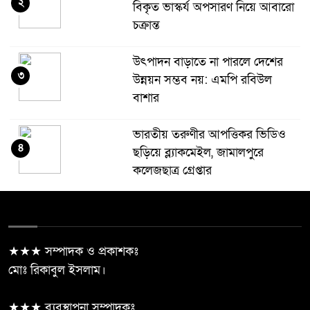
২
বিকৃত ভাস্কর্য অপসারণ নিয়ে আবারো
চক্রান্ত
উৎপাদন বাড়াতে না পারলে দেশের
৩
উন্নয়ন সম্ভব নয়: এমপি রবিউল
বাশার
ভারতীয় তরুণীর আপত্তিকর ভিডিও
৪
ছড়িয়ে ব্ল্যাকমেইল, জামালপুরে
কলেজছাত্র গ্রেপ্তার
ঝিনাইদহে প্রধানমন্ত্রীর রাজনৈতিক
৫
সহকারী রাশেদ খান “জামায়াত-
এনসিপির মব রাজনীতিই আ’লীগের
★★★ সম্পাদক ও প্রকাশকঃ
ফেরার পথ তৈরি করছে”
মোঃ রিকাবুল ইসলাম।
জীবননগরে ৪ ট্রান্সফরমার চুরি, চোর
★★★ ব্যবস্থাপনা সম্পাদকঃ