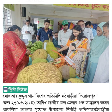
মোঃ আঃ কুদ্দুস খান বিশেষ প্রতিনিধি মঠবাড়ীয়া পিরোজপুর:
অদ্য ২৫/০৬/২৬ ইং তারিখ জাতীয় ফল মেলার শুভ উদ্ভোদন করেন
আকলিমা আক্তার সুযোগ্য উপজেলা নির্বাহী অফিসার,মঠবাড়ীয়া