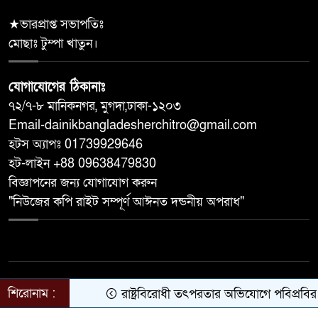
বিতরণ
★ভারপ্রাপ্ত সভাপতিঃ
মোছাঃ টুম্পা খাতুন।
যোগাযোগের ঠিকানাঃ
৭২/৭-৮ মানিকনগর, মুগদা,ঢাকা-১২০৩
Email-dainikbangladesherchitro@gmail.com
হটস অ্যাপঃ 01739929646
হট-লাইন +88 09638479830
বিজ্ঞাপনের জন্য যোগাযোগ করুন
"নিউজের কপি রাইট সম্পূর্ণ আঈনত দন্ডনীয় অপরাধ"
© ২০২৬ সর্বস্বত্ব সংরক্ষিত | দৈনিক বাংলাদেশের চিত্র
শিরোনাম :
রাষ্ট্রবিরোধী তৎপরতার অভিযোগে পবিপ্রবির শি
কারিগরি সহযোগিতায়:
Oriel Digital