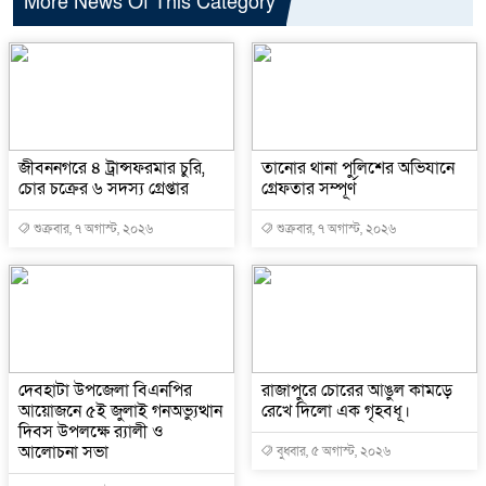
More News Of This Category
জীবননগরে ৪ ট্রান্সফরমার চুরি,
তানোর থানা পুলিশের অভিযানে
চোর চক্রের ৬ সদস্য গ্রেপ্তার
গ্রেফতার সম্পূর্ণ
শুক্রবার, ৭ অগাস্ট, ২০২৬
শুক্রবার, ৭ অগাস্ট, ২০২৬
দেবহাটা উপজেলা বিএনপির
রাজাপুরে চোরের আঙুল কামড়ে
আয়োজনে ৫ই জুলাই গনঅভ্যুত্থান
রেখে দিলো এক গৃহবধূ।
দিবস উপলক্ষে র‍্যালী ও
আলোচনা সভা
বুধবার, ৫ অগাস্ট, ২০২৬