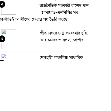
২
রাজনৈতিক সহকারী রাশেদ খান
“জামায়াত-এনসিপির মব
াজনীতিই আ’লীগের ফেরার পথ তৈরি করছে”
জীবননগরে ৪ ট্রান্সফরমার চুরি,
৩
চোর চক্রের ৬ সদস্য গ্রেপ্তার
দেবহাটা পারুলিয়া মাধ্যমিক
৪
বালিকা বিদ্যালয়ের সভাপতি
মহিউদ্দিন সিদ্দিকী
মানিকছড়ি উপজেলা বিএনপি’র
৫
নবগঠিত কমিটির সকল
নেতৃবৃন্দকে ফুলেল শুভেচ্ছার
াধ্যমে সংবর্ধনা দিয়েছে তিনটহরী ইউনিয়ন বিএনপি ও