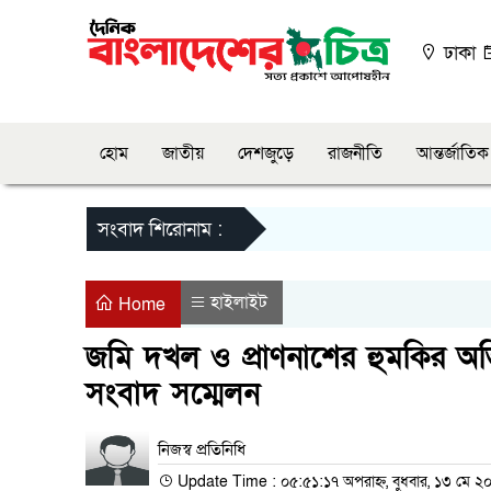
ঢাকা
হোম
জাতীয়
দেশজুড়ে
রাজনীতি
আন্তর্জাতিক
সংবাদ শিরোনাম :
হাইলাইট
Home
জমি দখল ও প্রাণনাশের হুমকির অভি
সংবাদ সম্মেলন
নিজস্ব প্রতিনিধি
Update Time : ০৫:৫১:১৭ অপরাহ্ন, বুধবার, ১৩ মে ২