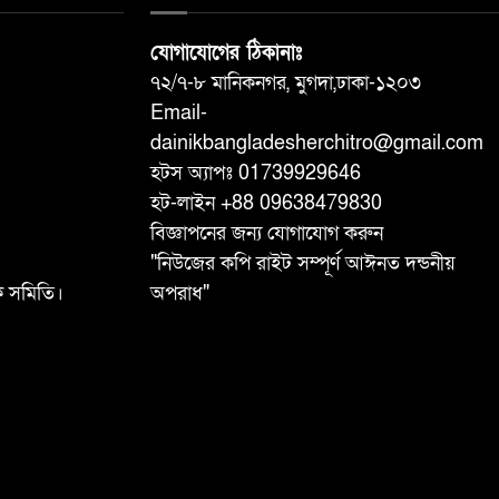
যোগাযোগের ঠিকানাঃ
৭২/৭-৮ মানিকনগর, মুগদা,ঢাকা-১২০৩
Email-
dainikbangladesherchitro@gmail.com
হটস অ্যাপঃ 01739929646
হট-লাইন +88 09638479830
বিজ্ঞাপনের জন্য যোগাযোগ করুন
"নিউজের কপি রাইট সম্পূর্ণ আঈনত দন্ডনীয়
ষক সমিতি।
অপরাধ"