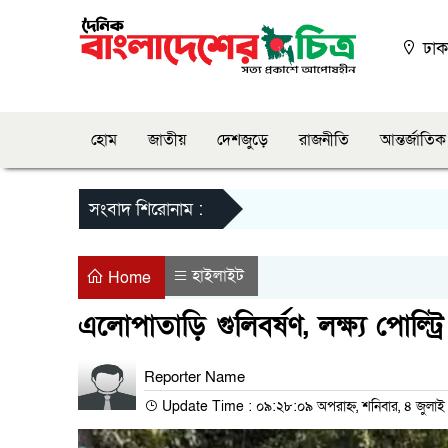
ঢাক
হোম
জাতীয়
দেশজুড়ে
রাজনীতি
আন্তর্জাতিক
সংবাদ শিরোনাম :
হাইলাইট
Home
এলোপাতাড়ি গুলিবর্ষণ, লক্ষ্য পোল্ট্রি
Reporter Name
Update Time : ০৯:২৮:০৯ অপরাহ্ন, শনিবার, ৪ জুলা