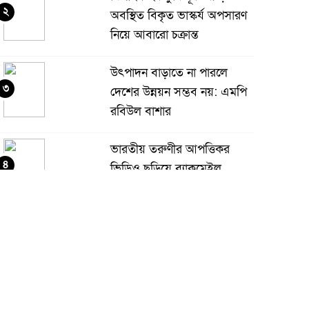
২
অবস্থিত বিকৃত ভাস্কর্য অপসারণ
নিয়ে আবারো চক্রান্ত
উৎপাদন বাড়াতে না পারলে
৩
দেশের উন্নয়ন সম্ভব নয়: এমপি
রবিউল বাশার
ভারতীয় তরুণীর আপত্তিকর
৪
ভিডিও ছড়িয়ে ব্ল্যাকমেইল,
জামালপুরে কলেজছাত্র গ্রেপ্তার
ঝিনাইদহে প্রধানমন্ত্রীর
৫
রাজনৈতিক সহকারী রাশেদ খান
“জামায়াত-এনসিপির মব
াজনীতিই আ’লীগের ফেরার পথ তৈরি করছে”