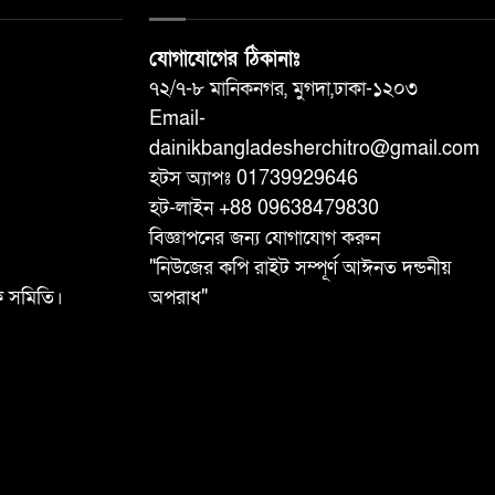
যোগাযোগের ঠিকানাঃ
৭২/৭-৮ মানিকনগর, মুগদা,ঢাকা-১২০৩
Email-
dainikbangladesherchitro@gmail.com
হটস অ্যাপঃ 01739929646
হট-লাইন +88 09638479830
বিজ্ঞাপনের জন্য যোগাযোগ করুন
"নিউজের কপি রাইট সম্পূর্ণ আঈনত দন্ডনীয়
ষক সমিতি।
অপরাধ"