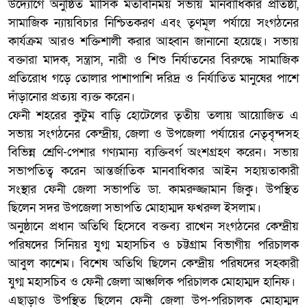
উদ্যোগে অনুষ্ঠিত মাসিক মতবিনিময় সভায় মানবাধিকার প্রতিষ্ঠা,
সামাজিক ন্যায়বিচার নিশ্চিতকরণ এবং তৃণমূল পর্যায়ে সংগঠনের
কার্যক্রম আরও শক্তিশালী করার আহ্বান জানানো হয়েছে। সভায়
বক্তারা মাদক, সন্ত্রাস, নারী ও শিশু নির্যাতনের বিরুদ্ধে সামাজিক
প্রতিরোধ গড়ে তোলার পাশাপাশি দরিদ্র ও নির্যাতিত মানুষের পাশে
দাঁড়ানোর প্রত্যয় ব্যক্ত করেন।
ফেনী শহরের কুটুম বাড়ি হোটেলের তৃতীয় তলায় আয়োজিত এ
সভায় সংগঠনের কেন্দ্রীয়, জেলা ও উপজেলা পর্যায়ের নেতৃবৃন্দসহ
বিভিন্ন শ্রেণি-পেশার গণ্যমান্য ব্যক্তিবর্গ অংশগ্রহণ করেন। সভায়
সভাপতিত্ব করেন আন্তর্জাতিক মানবাধিকার আইন সহায়তাকারী
সংস্থার ফেনী জেলা সভাপতি ডা. কামরুজ্জামান জিকু। উপস্থিত
ছিলেন সদর উপজেলা সভাপতি মোহাম্মদ ফখরুল ইসলাম।
অনুষ্ঠানে প্রধান অতিথি হিসেবে বক্তব্য রাখেন সংগঠনের কেন্দ্রীয়
পরিষদের সিনিয়র যুগ্ম মহাসচিব ও চট্টগ্রাম বিভাগীয় পরিচালক
আবুল কাশেম। বিশেষ অতিথি ছিলেন কেন্দ্রীয় পরিষদের সহকারী
যুগ্ম মহাসচিব ও ফেনী জেলা আঞ্চলিক পরিচালক মোহাম্মদ হানিফ।
এছাড়াও উপস্থিত ছিলেন ফেনী জেলা উপ-পরিচালক মোহাম্মদ