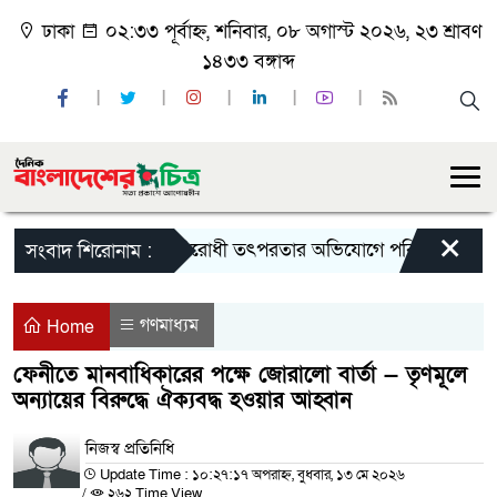
ঢাকা
০২:৩৩ পূর্বাহ্ন, শনিবার, ০৮ অগাস্ট ২০২৬, ২৩ শ্রাবণ
১৪৩৩ বঙ্গাব্দ
×
রাষ্ট্রবিরোধী তৎপরতার অভিযোগে পবিপ্রবির শিক্ষকদে
সংবাদ শিরোনাম :
গণমাধ্যম
Home
ফেনীতে মানবাধিকারের পক্ষে জোরালো বার্তা — তৃণমূলে
অন্যায়ের বিরুদ্ধে ঐক্যবদ্ধ হওয়ার আহ্বান
নিজস্ব প্রতিনিধি
Update Time : ১০:২৭:১৭ অপরাহ্ন, বুধবার, ১৩ মে ২০২৬
/
২৬২ Time View