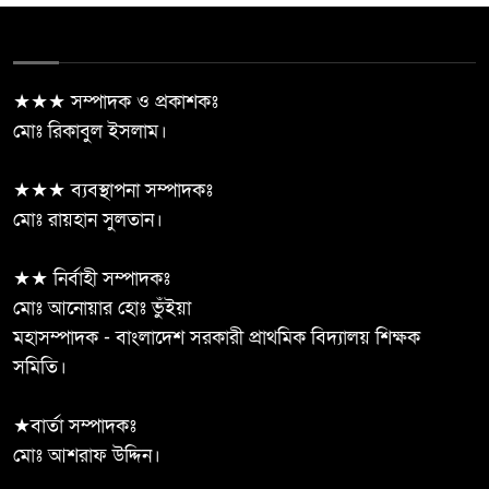
ঝিনাইদহে প্রধানমন্ত্রীর রাজনৈতিক
৫
সহকারী রাশেদ খান “জামায়াত-
এনসিপির মব রাজনীতিই আ’লীগের
★★★ সম্পাদক ও প্রকাশকঃ
ফেরার পথ তৈরি করছে”
মোঃ রিকাবুল ইসলাম।
জীবননগরে ৪ ট্রান্সফরমার চুরি, চোর
★★★ ব্যবস্থাপনা সম্পাদকঃ
৬
চক্রের ৬ সদস্য গ্রেপ্তার
মোঃ রায়হান সুলতান।
দেবহাটা পারুলিয়া মাধ্যমিক বালিকা
★★ নির্বাহী সম্পাদকঃ
৭
বিদ্যালয়ের সভাপতি মহিউদ্দিন
মোঃ আনোয়ার হোঃ ভুঁইয়া
সিদ্দিকী
মহাসম্পাদক - বাংলাদেশ সরকারী প্রাথমিক বিদ্যালয় শিক্ষক
সমিতি।
মানিকছড়ি উপজেলা বিএনপি’র
৮
নবগঠিত কমিটির সকল নেতৃবৃন্দকে
★বার্তা সম্পাদকঃ
ফুলেল শুভেচ্ছার মাধ্যমে সংবর্ধনা
মোঃ আশরাফ উদ্দিন।
দিয়েছে তিনটহরী ইউনিয়ন বিএনপি ও অঙ্গসংগঠন