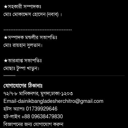
★সহকারী সম্পাদকঃ
৭০০ শিক্ষার্থী, সন্তোষজনক ফলাফল;
মোঃ মোকাদ্দেস হোসেন (নবাব) ।
৯
তবু জাতীয়করণ হয়নি দুমকি এ.কে.
মডেল মাধ্যমিক বিদ্যালয় ‎
----------------------------------------
★সম্পাদক মন্ডলীর সভাপতিঃ
শ্যামনগরে দুস্থ, অসহায় ও
মোঃ রায়হান সুলতান।
১০
প্রতিবন্ধীদের মাঝে অনুদানের চেক
বিতরণ
★ভারপ্রাপ্ত সভাপতিঃ
মোছাঃ টুম্পা খাতুন।
যোগাযোগের ঠিকানাঃ
৭২/৭-৮ মানিকনগর, মুগদা,ঢাকা-১২০৩
Email-dainikbangladesherchitro@gmail.com
হটস অ্যাপঃ 01739929646
হট-লাইন +88 09638479830
বিজ্ঞাপনের জন্য যোগাযোগ করুন