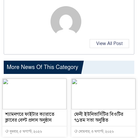
View All Post
More News Of This Category
শ্যামনগরে ফাইটার ক্যারাতে
ফেনী ইউনিভার্সিটির বিওটির
ক্লাবের বেল্ট প্রদান অনুষ্ঠান
৭১তম সভা অনুষ্ঠিত
বুধবার, ৫ অগাস্ট, ২০২৬
সোমবার, ৩ অগাস্ট, ২০২৬