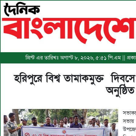
প্রিন্ট এর তারিখঃ অগাস্ট ৮, ২০২৬, ৫:৫১ পি.এম || প্
হরিপুরে বিশ্ব তামাকমুক্ত দিবস
অনুষ্ঠিত
সভাকক
‎সভায
উপজেল