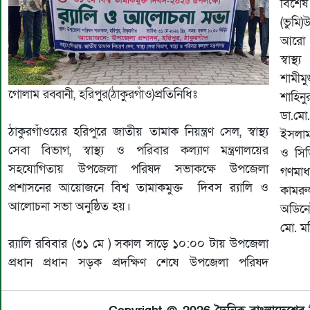
বিশেষ
(ভুমি)
‎আরো 
স্বা
শামীম
‎গোলাম রব্বানী, হরিপুর(ঠাকুরগাঁও)প্রতিনিধিঃ
শাহিন
ডা.মো
‎ঠাকুরগাঁওয়ের হরিপুরে জাতীয় তামাক নিয়ন্ত্রণ সেল, স্বাস্থ্য
ইসলাম,
সেবা বিভাগ, স্বাস্থ্য ও পরিবার কল্যাণ মন্ত্রণালয়ের
ও সিভ
সহযোগিতায় উপজেলা পরিষদ সভাকক্ষে উপজেলা
গণমাধ
প্রশাসনের আয়োজনে বিশ্ব তামাকমুক্ত দিবস র‍্যালি ও
কামরু
আলোচনা সভা অনুষ্ঠিত হয়।
অডিনে
মো. মন
‎র‍্যালি রবিবার (৩১ মে ) সকাল সাড়ে ১০:০০ টায় উপজেলা
প্রধান প্রধান সড়ক প্রদক্ষিণ শেষে উপজেলা পরিষদ