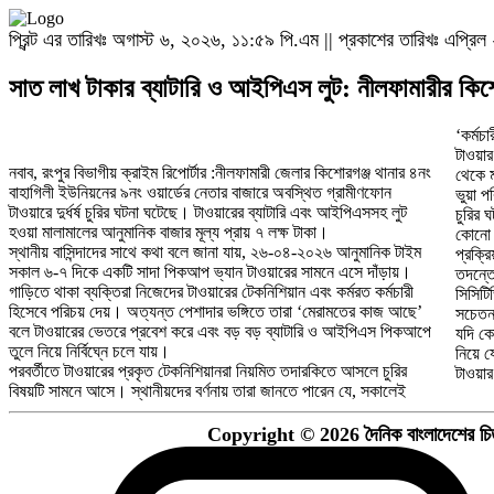
প্রিন্ট এর তারিখঃ অগাস্ট ৬, ২০২৬, ১১:৫৯ পি.এম || প্রকাশের তারিখঃ এপ্র
সাত লাখ টাকার ব্যাটারি ও আইপিএস লুট: নীলফামারীর কিশ
‘কর্মচ
টাওয়া
নবাব, রংপুর বিভাগীয় ক্রাইম রিপোর্টার :নীলফামারী জেলার কিশোরগঞ্জ থানার ৪নং
থেকে ম
বাহাগিলী ইউনিয়নের ৯নং ওয়ার্ডের নেতার বাজারে অবস্থিত গ্রামীণফোন
ভুয়া 
টাওয়ারে দুর্ধর্ষ চুরির ঘটনা ঘটেছে। টাওয়ারের ব্যাটারি এবং আইপিএসসহ লুট
চুরির 
হওয়া মালামালের আনুমানিক বাজার মূল্য প্রায় ৭ লক্ষ টাকা।
কোনো ফ
স্থানীয় বাসিন্দাদের সাথে কথা বলে জানা যায়, ২৬-০৪-২০২৬ আনুমানিক টাইম
প্রক্র
সকাল ৬-৭ দিকে একটি সাদা পিকআপ ভ্যান টাওয়ারের সামনে এসে দাঁড়ায়।
তদন্তে
গাড়িতে থাকা ব্যক্তিরা নিজেদের টাওয়ারের টেকনিশিয়ান এবং কর্মরত কর্মচারী
সিসিটি
হিসেবে পরিচয় দেয়। অত্যন্ত পেশাদার ভঙ্গিতে তারা ‘মেরামতের কাজ আছে’
সচেতন
বলে টাওয়ারের ভেতরে প্রবেশ করে এবং বড় বড় ব্যাটারি ও আইপিএস পিকআপে
যদি কো
তুলে নিয়ে নির্বিঘ্নে চলে যায়।
নিয়ে য
পরবর্তীতে টাওয়ারের প্রকৃত টেকনিশিয়ানরা নিয়মিত তদারকিতে আসলে চুরির
টাওয়ার
বিষয়টি সামনে আসে। স্থানীয়দের বর্ণনায় তারা জানতে পারেন যে, সকালেই
Copyright © 2026 দৈনিক বাংলাদেশের চি