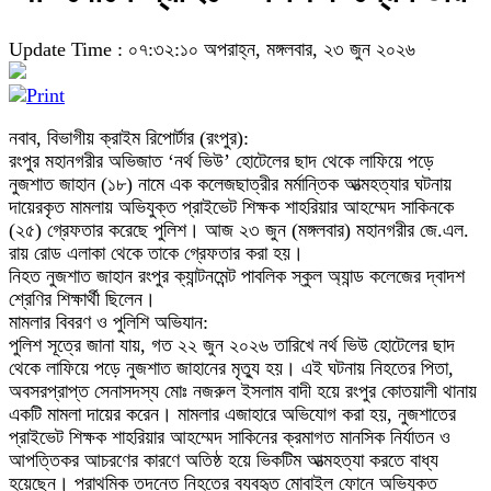
Update Time : ০৭:৩২:১০ অপরাহ্ন, মঙ্গলবার, ২৩ জুন ২০২৬
নবাব, বিভাগীয় ক্রাইম রিপোর্টার (রংপুর):
রংপুর মহানগরীর অভিজাত ‘নর্থ ভিউ’ হোটেলের ছাদ থেকে লাফিয়ে পড়ে
নুজশাত জাহান (১৮) নামে এক কলেজছাত্রীর মর্মান্তিক আত্মহত্যার ঘটনায়
দায়েরকৃত মামলায় অভিযুক্ত প্রাইভেট শিক্ষক শাহরিয়ার আহম্মেদ সাকিনকে
(২৫) গ্রেফতার করেছে পুলিশ। আজ ২৩ জুন (মঙ্গলবার) মহানগরীর জে.এল.
রায় রোড এলাকা থেকে তাকে গ্রেফতার করা হয়।
নিহত নুজশাত জাহান রংপুর ক্যান্টনমেন্ট পাবলিক স্কুল অ্যান্ড কলেজের দ্বাদশ
শ্রেণির শিক্ষার্থী ছিলেন।
মামলার বিবরণ ও পুলিশি অভিযান:
পুলিশ সূত্রে জানা যায়, গত ২২ জুন ২০২৬ তারিখে নর্থ ভিউ হোটেলের ছাদ
থেকে লাফিয়ে পড়ে নুজশাত জাহানের মৃত্যু হয়। এই ঘটনায় নিহতের পিতা,
অবসরপ্রাপ্ত সেনাসদস্য মোঃ নজরুল ইসলাম বাদী হয়ে রংপুর কোতয়ালী থানায়
একটি মামলা দায়ের করেন। মামলার এজাহারে অভিযোগ করা হয়, নুজশাতের
প্রাইভেট শিক্ষক শাহরিয়ার আহম্মেদ সাকিনের ক্রমাগত মানসিক নির্যাতন ও
আপত্তিকর আচরণের কারণে অতিষ্ঠ হয়ে ভিকটিম আত্মহত্যা করতে বাধ্য
হয়েছেন। প্রাথমিক তদন্তে নিহতের ব্যবহৃত মোবাইল ফোনে অভিযুক্ত