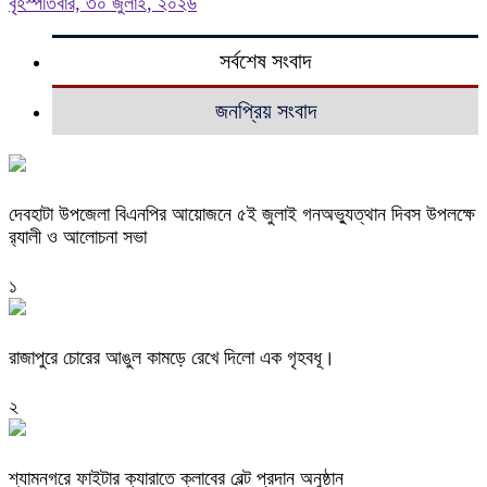
বৃহস্পতিবার, ৩০ জুলাই, ২০২৬
সর্বশেষ সংবাদ
জনপ্রিয় সংবাদ
দেবহাটা উপজেলা বিএনপির আয়োজনে ৫ই জুলাই গনঅভ্যুত্থান দিবস উপলক্ষে
র‍্যালী ও আলোচনা সভা
১
রাজাপুরে চোরের আঙুল কামড়ে রেখে দিলো এক গৃহবধূ।
২
শ্যামনগরে ফাইটার ক্যারাতে ক্লাবের বেল্ট প্রদান অনুষ্ঠান