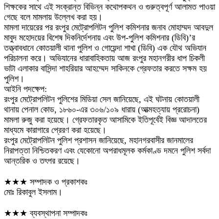
শিক্ষকের সাথে এই সংক্রান্ত বিভিন্ন কথোপকথন ও গুরুত্বপূর্ণ আলামত পাওয়া
গেছে বলে মামলায় উল্লেখ করা হয়।
মামলা দায়েরের পর রংপুর মেট্রোপলিটন পুলিশ কমিশনার জনাব মোহাম্মদ আবদুল
মাবুদ মহোদয়ের বিশেষ দিকনির্দেশনায় এবং উপ-পুলিশ কমিশনার (ডিবি)’র
তত্ত্বাবধানে কোতয়ালী থানা পুলিশ ও গোয়েন্দা শাখা (ডিবি) এক যৌথ অভিযান
পরিচালনা করে। অভিযানের ধারাবাহিকতায় আজ রংপুর মহানগরীর ধাপ চিকলী
ভাটা এলাকার বাসিন্দা শাহরিয়ার আহম্মেদ সাকিনকে গ্রেফতার করতে সক্ষম হয়
পুলিশ।
আইনি পদক্ষেপ:
রংপুর মেট্রোপলিটন পুলিশের মিডিয়া সেল জানিয়েছে, এই ঘটনায় কোতয়ালী
থানায় পেনাল কোড, ১৮৬০-এর ৩০৬/১০৯ ধারায় (আত্মহত্যায় প্ররোচনা)
মামলা রুজু করা হয়েছে। গ্রেফতারকৃত আসামিকে ইতিপূর্বেই বিজ্ঞ আদালতের
মাধ্যমে কারাগারে প্রেরণ করা হয়েছে।
রংপুর মেট্রোপলিটন পুলিশ প্রশাসন জানিয়েছে, মহানগরবাসীর জানমালের
নিরাপত্তা নিশ্চিতকরণ এবং যেকোনো অপরাধমূলক কর্মকাণ্ড দমনে পুলিশ সর্বদা
আন্তরিক ও তৎপর রয়েছে।
★★★ সম্পাদক ও প্রকাশকঃ
মোঃ রিকাবুল ইসলাম।
★★★ ব্যবস্থাপনা সম্পাদকঃ