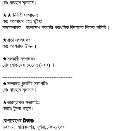
মোঃ রায়হান সুলতান।
★★ নির্বাহী সম্পাদকঃ
মোঃ আনোয়ার হোঃ ভুঁইয়া
মহাসম্পাদক - বাংলাদেশ সরকারী প্রাথমিক বিদ্যালয় শিক্ষক সমিতি।
★বার্তা সম্পাদকঃ
মোঃ আশরাফ উদ্দিন।
★সহকারী সম্পাদকঃ
মোঃ মোকাদ্দেস হোসেন (নবাব) ।
----------------------------------------
★সম্পাদক মন্ডলীর সভাপতিঃ
মোঃ রায়হান সুলতান।
★ভারপ্রাপ্ত সভাপতিঃ
মোছাঃ টুম্পা খাতুন।
যোগাযোগের ঠিকানাঃ
৭২/৭-৮ মানিকনগর, মুগদা,ঢাকা-১২০৩